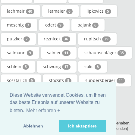
lachmair
letmaier
lipkovics
40
6
5
moschig
odert
pajank
7
9
6
putzker
reznicek
rupitsch
7
36
39
sallmann
salmer
schaubschläger
9
11
35
schlein
schwung
solic
5
17
8
sosztarich
stocsits
suppersberger
9
5
11
tannheimer
tauder
white
8
10
8
Diese Website verwendet Cookies, um Ihnen
das beste Erlebnis auf unserer Website zu
zakarias
zeilhofer
5
19
bieten.
Mehr erfahren +
© 2017 - genealogic.review Stammverzeichnis. Alle Rechte vorbehalten.
Ablehnen
Ich akzeptiere
- contact@genealogic.review - phone : +44 (0) 20 3290 0211 (London)