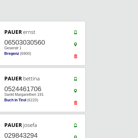
PAUER
ernst
06503030560
Geserstr 1
Bregenz
(6900)
PAUER
bettina
0524461706
Sankt Margarethen 191
Buch in Tirol
(6220)
PAUER
josefa
029843294