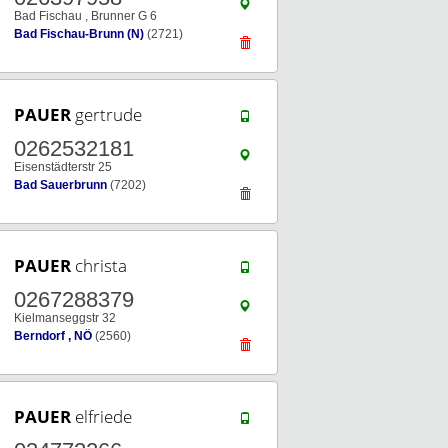
Bad Fischau , Brunner G 6
Bad Fischau-Brunn (N)
(2721)
PAUER
gertrude
0262532181
Eisenstädterstr 25
Bad Sauerbrunn
(7202)
PAUER
christa
0267288379
Kielmanseggstr 32
Berndorf , NÖ
(2560)
PAUER
elfriede