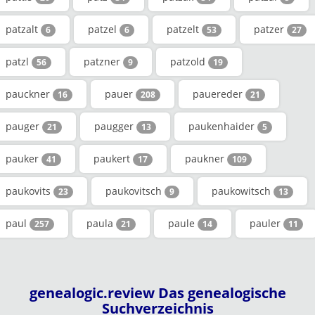
patzalt
patzel
patzelt
patzer
6
6
53
27
patzl
patzner
patzold
56
9
19
pauckner
pauer
pauereder
16
208
21
pauger
paugger
paukenhaider
21
13
5
pauker
paukert
paukner
41
17
109
paukovits
paukovitsch
paukowitsch
23
9
13
paul
paula
paule
pauler
257
21
14
11
genealogic.review Das genealogische
Suchverzeichnis