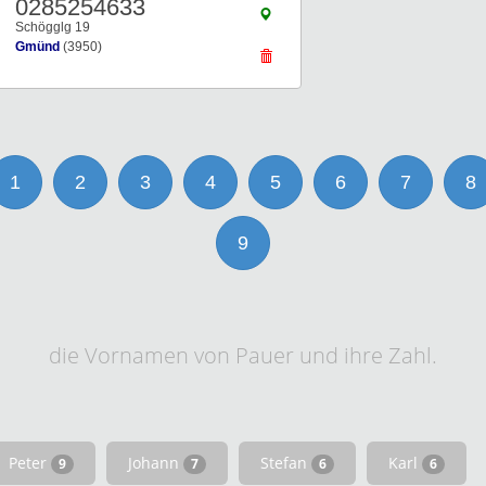
0285254633
Schögglg 19
Gmünd
(3950)
1
2
3
4
5
6
7
8
9
die Vornamen von Pauer und ihre Zahl.
Peter
Johann
Stefan
Karl
9
7
6
6