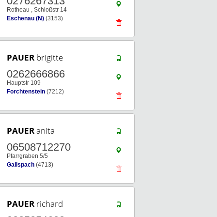
0276267313
Rotheau , Schloßstr 14
Eschenau (N)
(3153)
PAUER
brigitte
0262666866
Hauptstr 109
Forchtenstein
(7212)
PAUER
anita
06508712270
Pfarrgraben 5/5
Gallspach
(4713)
PAUER
richard