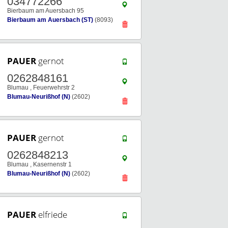
034772266
Bierbaum am Auersbach 95
Bierbaum am Auersbach (ST)
(8093)
PAUER
gernot
0262848161
Blumau , Feuerwehrstr 2
Blumau-Neurißhof (N)
(2602)
PAUER
gernot
0262848213
Blumau , Kasernenstr 1
Blumau-Neurißhof (N)
(2602)
PAUER
elfriede