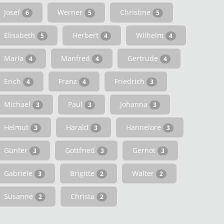
Josef
Werner
Christine
6
5
5
Elisabeth
Herbert
Wilhelm
5
4
4
Maria
Manfred
Gertrude
4
4
4
Erich
Franz
Friedrich
4
4
3
Michael
Paul
Johanna
3
3
3
Helmut
Harald
Hannelore
3
3
3
Günter
Gottfried
Gernot
3
3
3
Gabriele
Brigitte
Walter
3
2
2
Susanne
Christa
2
2