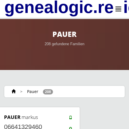
genealogic.rev
PAUER
208 gefundene Familien
>
Pauer
208
PAUER
markus
06641329460