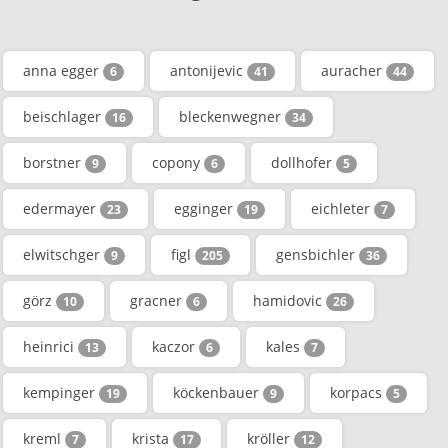
anna egger
antonijevic
auracher
6
41
44
beischlager
bleckenwegner
16
34
borstner
copony
dollhofer
9
6
5
edermayer
egginger
eichleter
23
19
7
elwitschger
figl
gensbichler
9
205
36
görz
gracner
hamidovic
10
6
26
heinrici
kaczor
kales
13
6
7
kempinger
köckenbauer
korpacs
19
9
5
kreml
krista
kröller
7
17
12