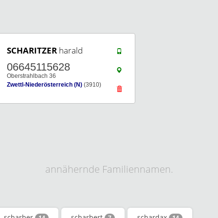
SCHARITZER
harald
06645115628
Oberstrahlbach 36
Zwettl-Niederösterreich (N)
(3910)
annähernde Familiennamen.
scharber
scharbert
schardax
14
7
14