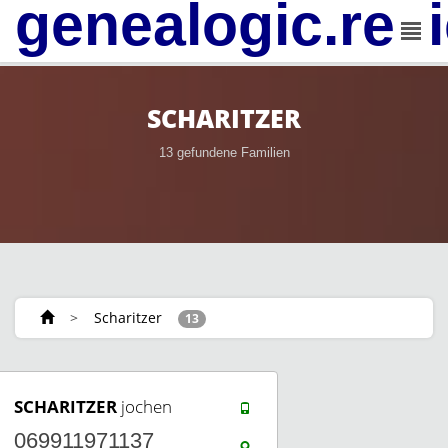
genealogic.rev
SCHARITZER
13 gefundene Familien
>
Scharitzer
13
SCHARITZER
jochen
069911971137