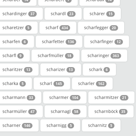
schardinger
schardl
schärer
37
23
15
scharetzer
scharf
scharfegger
5
434
20
scharfen
scharfetter
schärfinger
6
136
12
schärfl
scharfmüller
scharinger
9
18
363
scharitzer
scharizer
schark
13
13
6
scharka
scharl
scharler
5
145
162
scharmann
scharmer
scharmitzer
33
104
21
scharmüller
scharnagl
scharnböck
47
58
35
scharner
scharnigg
scharnitz
146
5
5