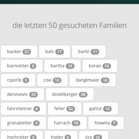
die letzten 50 gesucheten Familien
backer
bals
barbl
27
17
11
barnreiter
bartha
boran
9
18
16
ciperle
covi
danglmaier
5
13
14
dervisevic
distelberger
25
38
fahrnleitner
feller
gallist
6
52
10
granabetter
harrach
hlawna
9
10
7
hochroiter
hoder
jira
6
9
16