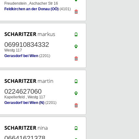
Freudenstein , Aschacher Str 16
Feldkirchen an der Donau (OÖ)
(4101)
SCHARITZER
markus
069910834332
Westg 117
Gerasdorf bei Wien
(2201)
SCHARITZER
martin
0224627060
Kapellerfeld , Westg 117
Gerasdorf bei Wien (N)
(2201)
SCHARITZER
nina
06641621378