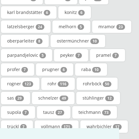
karl brandstätter
konitz
6
6
latzelsberger
melhorn
mramor
24
5
23
oberparleiter
ostermünchner
8
10
parpandjelovic
peyker
pramel
5
7
7
profer
prugner
raba
7
6
10
rogner
rohr
rohrböck
123
116
50
sas
schnelzer
stühlinger
29
49
12
supola
tausz
teichmann
7
27
73
trückl
vollmann
wahrbichler
7
171
17