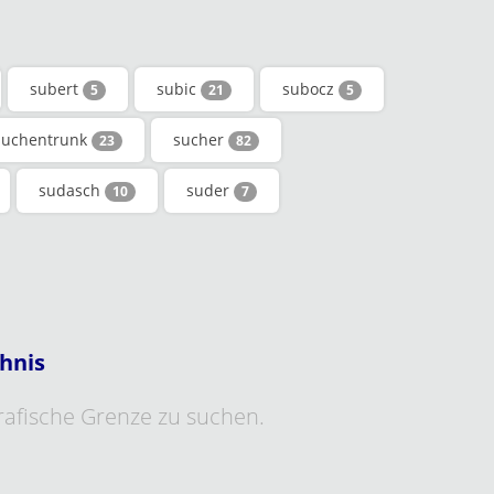
subert
subic
subocz
5
21
5
suchentrunk
sucher
23
82
sudasch
suder
10
7
hnis
grafische Grenze zu suchen.