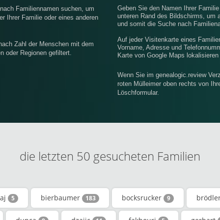
Geben Sie den Namen Ihrer Famili
e nach Familiennamen suchen, um
unteren Rand des Bildschirms, um 
r Ihrer Familie oder eines anderen
und somit die Suche nach Familiena
Auf jeder Visitenkarte eines Famili
 nach Zahl der Menschen mit dem
Vorname, Adresse und Telefonnummer
oder Regionen gefiltert.
Karte von Google Maps lokalisieren
Wenn Sie im genealogic.review Verz
roten Mülleimer oben rechts von Ih
Löschformular.
die letzten 50 gesucheten Familien
aj
bierbaumer
bocksrucker
brödle
5
183
9