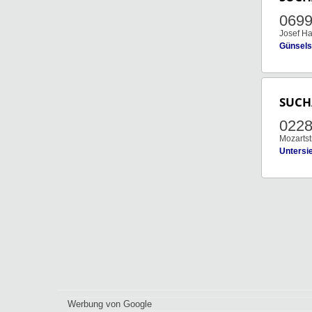
069
Josef Ha
Günsels
SUCH
022
Mozartst
Untersi
Werbung von Google