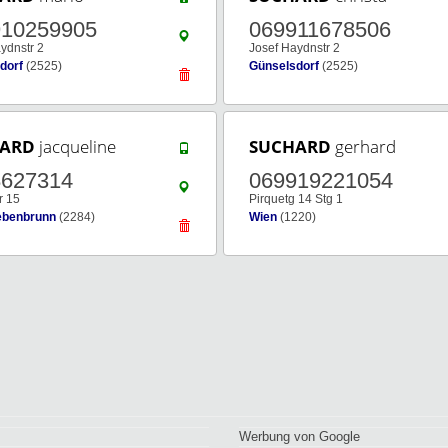
910259905
069911678506
ydnstr 2
Josef Haydnstr 2
dorf
(2525)
Günselsdorf
(2525)
ARD
jacqueline
SUCHARD
gerhard
8627314
069919221054
r 15
Pirquetg 14 Stg 1
ebenbrunn
(2284)
Wien
(1220)
Werbung von Google