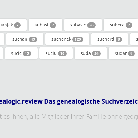
uanjak
subasi
subasic
subera
7
7
36
7
suchan
suchanek
suchard
43
120
8
sucic
suciu
suda
sudar
12
10
36
9
ealogic.review Das genealogische Suchverzeic
 es Ihnen, alle Mitglieder Ihrer Familie ohne geo