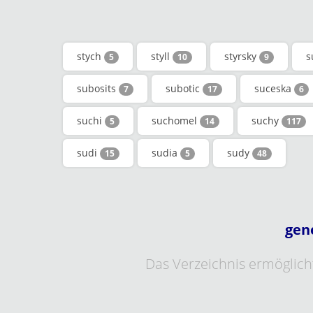
stych
styll
styrsky
s
5
10
9
subosits
subotic
suceska
7
17
6
suchi
suchomel
suchy
5
14
117
sudi
sudia
sudy
15
5
48
gen
Das Verzeichnis ermöglicht