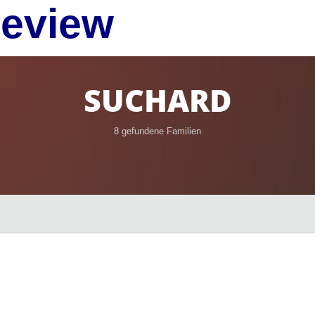
review
SUCHARD
8 gefundene Familien