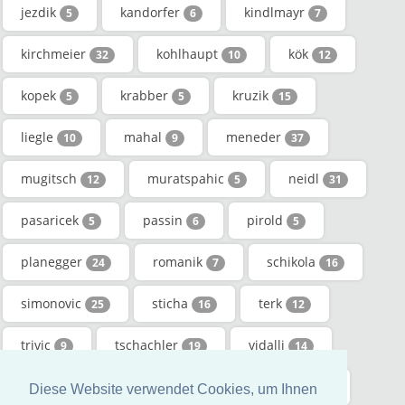
jezdik
kandorfer
kindlmayr
5
6
7
kirchmeier
kohlhaupt
kök
32
10
12
kopek
krabber
kruzik
5
5
15
liegle
mahal
meneder
10
9
37
mugitsch
muratspahic
neidl
12
5
31
pasaricek
passin
pirold
5
6
5
planegger
romanik
schikola
24
7
16
simonovic
sticha
terk
25
16
12
trivic
tschachler
vidalli
9
19
14
wahringer
wölbl
wondrak
13
8
48
Diese Website verwendet Cookies, um Ihnen