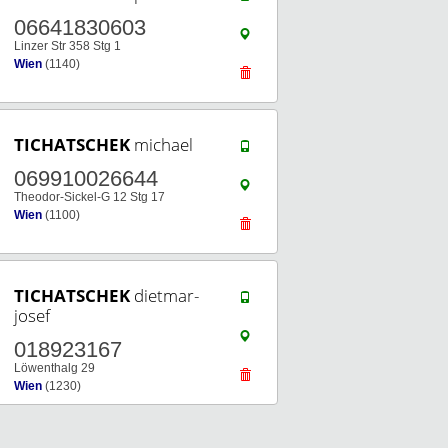
06641830603
Linzer Str 358 Stg 1
Wien
(1140)
TICHATSCHEK
michael
069910026644
Theodor-Sickel-G 12 Stg 17
Wien
(1100)
TICHATSCHEK
dietmar-
josef
018923167
Löwenthalg 29
Wien
(1230)