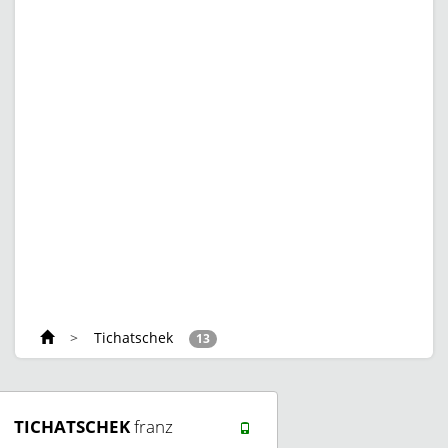
>
Tichatschek
13
TICHATSCHEK
franz