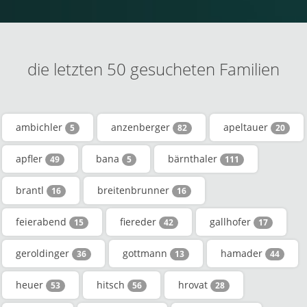
die letzten 50 gesucheten Familien
ambichler
anzenberger
apeltauer
5
82
20
apfler
bana
bärnthaler
49
5
111
brantl
breitenbrunner
16
16
feierabend
fiereder
gallhofer
15
42
17
geroldinger
gottmann
hamader
36
13
44
heuer
hitsch
hrovat
53
56
28