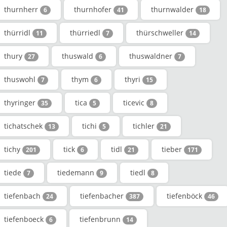
thurnherr
thurnhofer
thurnwalder
6
41
18
thürridl
thürriedl
thürschweller
11
7
14
thury
thuswald
thuswaldner
27
6
7
thuswohl
thym
thyri
7
6
15
thyringer
tica
ticevic
35
5
8
tichatschek
tichi
tichler
13
5
21
tichy
tick
tidl
tieber
201
6
21
171
tiede
tiedemann
tiedl
7
9
8
tiefenbach
tiefenbacher
tiefenböck
24
387
46
tiefenboeck
tiefenbrunn
6
14