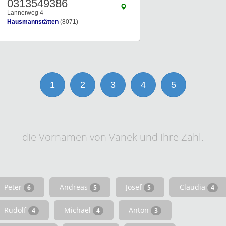
0313549386
Lannerweg 4
Hausmannstätten
(8071)
1
2
3
4
5
die Vornamen von Vanek und ihre Zahl.
Peter
Andreas
Josef
Claudia
6
5
5
4
Rudolf
Michael
Anton
4
4
3