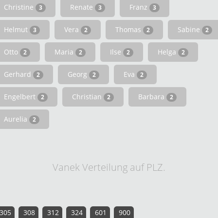
Christine
Renate
Franz
3
3
3
Helmut
Vera
Thomas
Sabine
3
2
2
2
Otto
Maria
Ilse
Helga
2
2
2
2
Gerhard
Georg
Eva
2
2
2
Engelbert
Christian
Barbara
2
2
2
Aurelia
2
Vanek Verteilung auf PLZ.
305
308
312
324
601
900