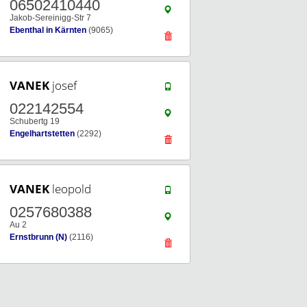
06502410440
Jakob-Sereinigg-Str 7
Ebenthal in Kärnten
(9065)
VANEK
josef
022142554
Schubertg 19
Engelhartstetten
(2292)
VANEK
leopold
0257680388
Au 2
Ernstbrunn (N)
(2116)