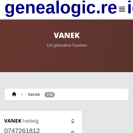
genealogic.rev
VANEK
114 gefundene Familien
>
Vanek
114
VANEK
hedwig
0747261812