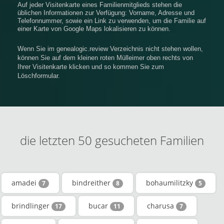
Auf jeder Visitenkarte eines Familienmitglieds stehen die
üblichen Informationen zur Verfügung: Vorname, Adresse und
Telefonnummer, sowie ein Link zu verwenden, um die Familie auf
einer Karte von Google Maps lokalisieren zu können.
Wenn Sie im genealogic.review Verzeichnis nicht stehen wollen,
können Sie auf dem kleinen roten Mülleimer oben rechts von
Ihrer Visitenkarte klicken und so kommen Sie zum
Löschformular.
die letzten 50 gesucheten Familien
amadei
bindreither
bohaumilitzky
7
8
5
brindlinger
bucar
charusa
17
11
7