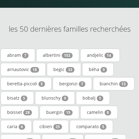
les 50 dernières familles recherchées
abram
albertini
andjelic
7
152
14
arnautovic
begic
béha
18
33
9
beretta-piccoli
bergonzi
bianchin
5
7
13
bisatz
blunschy
bobalj
5
9
5
boisset
buergin
camelin
28
15
8
caria
cibien
comparato
6
25
5