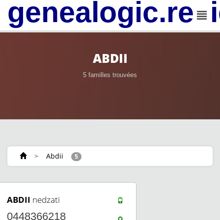
genealogic.rev
ABDII
5 familles trouvées
>
Abdii
5
ABDII
nedzati
0448366218