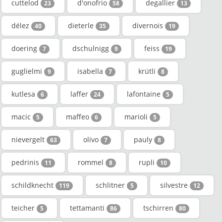
cuttelod
d'onofrio
degallier
23
58
13
délez
dieterle
divernois
40
35
19
doering
dschulnigg
feiss
7
9
19
guglielmi
isabella
krütli
9
7
8
kutlesa
laffer
lafontaine
6
24
5
macic
maffeo
marioli
5
6
5
nievergelt
olivo
pauly
63
7
8
pedrinis
rommel
rupli
11
8
10
schildknecht
schlitner
silvestre
119
5
12
teicher
tettamanti
tschirren
5
86
80