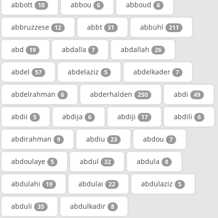
abbott
abbou
abboud
10
6
6
abbruzzese
abbt
abbühl
12
31
211
abd
abdalla
abdallah
19
7
26
abdel
abdelaziz
abdelkader
57
5
7
abdelrahman
abderhalden
abdi
6
250
49
abdii
abdija
abdiji
abdili
5
6
17
6
abdirahman
abdiu
abdou
9
23
7
abdoulaye
abdul
abdula
5
32
8
abdulahi
abdulai
abdulaziz
19
22
5
abduli
abdulkadir
35
8