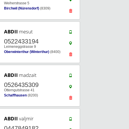
Weiherstrasse 5
Birchwil (Nürensdorf)
(8309)
ABDII
mesut
0522433194
Leimeneggstrasse 9
Oberwinterthur (Winterthur)
(8400)
ABDII
madzait
0526435309
Otterngutstrasse 41
Schaffhausen
(8200)
ABDII
valjmir
0447849182