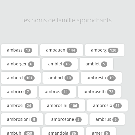
les noms de famille approchants.
ambass
ambauen
amberg
13
144
120
amberger
ambiel
amblet
6
16
5
ambord
ambort
ambresin
101
10
19
ambrico
ambros
ambrosetti
7
11
72
ambrosi
ambrosini
ambrosio
24
106
51
ambrosioni
ambrosone
ambrus
9
5
9
ambühl
amendola
amer
459
36
6