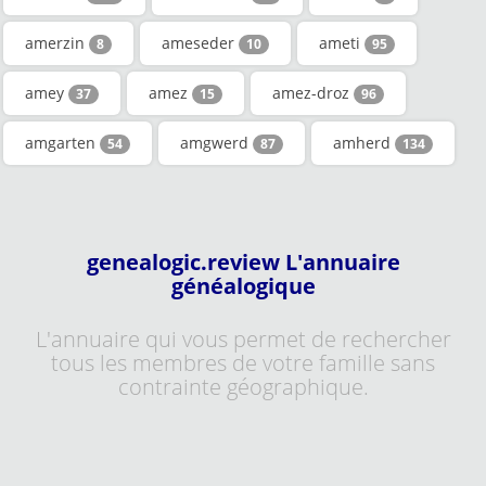
amerzin
ameseder
ameti
8
10
95
amey
amez
amez-droz
37
15
96
amgarten
amgwerd
amherd
54
87
134
genealogic.review L'annuaire
généalogique
L'annuaire qui vous permet de rechercher
tous les membres de votre famille sans
contrainte géographique.