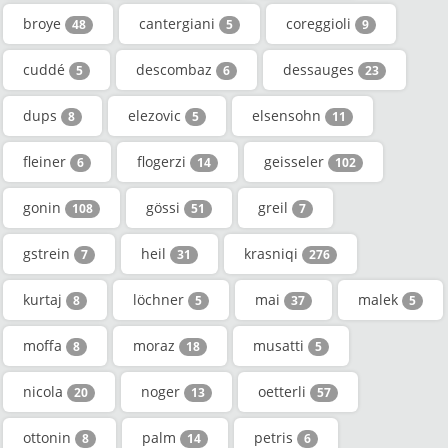
broye
cantergiani
coreggioli
48
5
9
cuddé
descombaz
dessauges
5
6
23
dups
elezovic
elsensohn
8
5
11
fleiner
flogerzi
geisseler
6
14
102
gonin
gössi
greil
108
51
7
gstrein
heil
krasniqi
7
31
276
kurtaj
löchner
mai
malek
8
5
37
5
moffa
moraz
musatti
8
18
5
nicola
noger
oetterli
20
13
57
ottonin
palm
petris
8
14
6