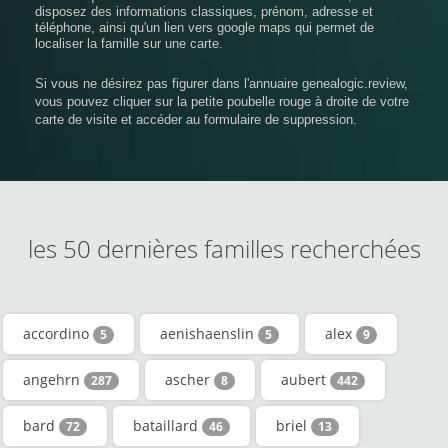
disposez des informations classiques, prénom, adresse et
téléphone, ainsi qu'un lien vers google maps qui permet de
localiser la famille sur une carte.
Si vous ne désirez pas figurer dans l'annuaire genealogic.review,
vous pouvez cliquer sur la petite poubelle rouge à droite de votre
carte de visite et accéder au formulaire de suppression.
les 50 dernières familles recherchées
accordino
aenishaenslin
alex
5
5
9
angehrn
ascher
aubert
287
8
442
bard
bataillard
briel
72
46
13