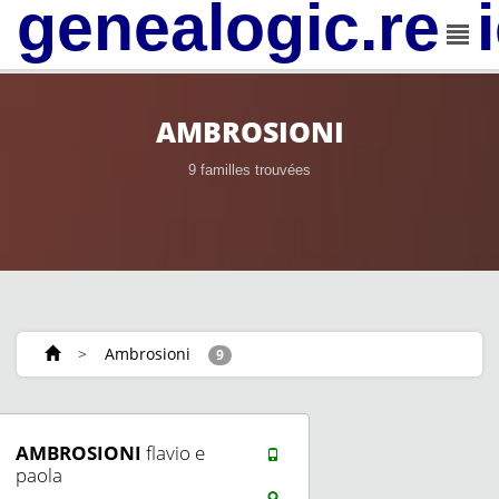
genealogic.rev
AMBROSIONI
9 familles trouvées
>
Ambrosioni
9
AMBROSIONI
flavio e
paola