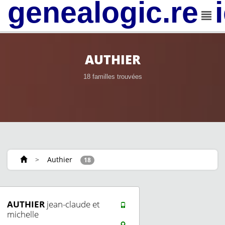
genealogic.rev
AUTHIER
18 familles trouvées
>
Authier
18
AUTHIER
jean-claude et
michelle