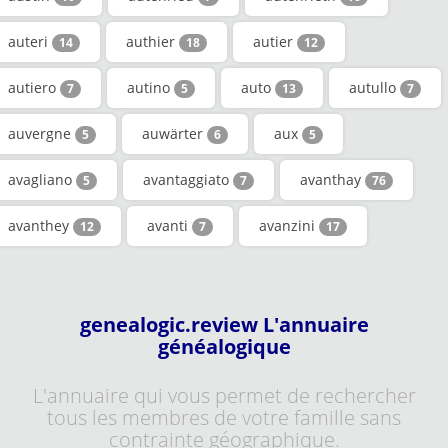
auteri
authier
autier
14
18
12
autiero
autino
auto
autullo
7
5
13
7
auvergne
auwärter
aux
5
6
5
avagliano
avantaggiato
avanthay
5
7
76
avanthey
avanti
avanzini
12
7
17
genealogic.review L'annuaire
généalogique
L'annuaire qui vous permet de rechercher
tous les membres de votre famille sans
contrainte géographique.