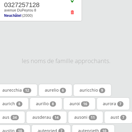
0327257128
avenue DuPeyrou 8
Neuchâtel
(2000)
les noms de famille approchants.
aurecchia
aurelio
auricchio
12
6
9
aurich
aurilio
auroi
aurora
8
8
16
7
aus
ausderau
ausoni
aust
34
14
11
7
austin
autenried
autenrieth
10
7
10