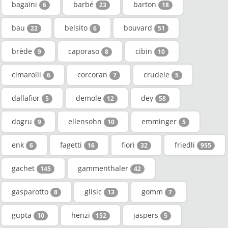
bagaïni
barbé
barton
6
23
18
bau
belsito
bouvard
22
6
51
brède
caporaso
cibin
9
8
10
cimarolli
corcoran
crudele
6
7
5
dallafior
demole
dey
5
12
58
dogru
ellensohn
emminger
9
10
5
enk
fagetti
fiori
friedli
6
16
32
955
gachet
gammenthaler
145
42
gasparotto
glisic
gomm
8
13
7
gupta
henzi
jaspers
10
152
5