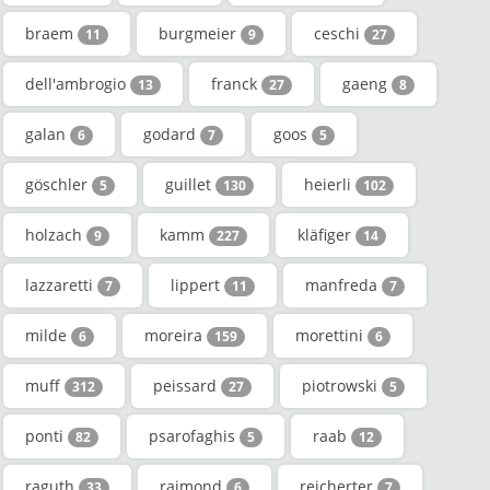
braem
burgmeier
ceschi
11
9
27
dell'ambrogio
franck
gaeng
13
27
8
galan
godard
goos
6
7
5
göschler
guillet
heierli
5
130
102
holzach
kamm
kläfiger
9
227
14
lazzaretti
lippert
manfreda
7
11
7
milde
moreira
morettini
6
159
6
muff
peissard
piotrowski
312
27
5
ponti
psarofaghis
raab
82
5
12
raguth
raimond
reicherter
33
6
7