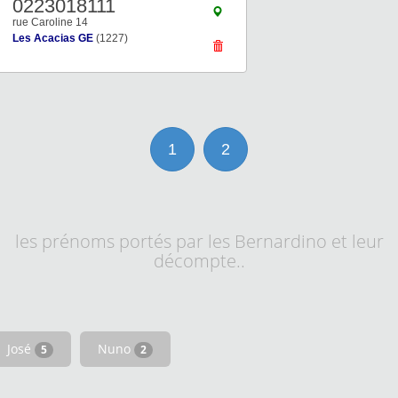
0223018111
rue Caroline 14
Les Acacias GE
(1227)
1
2
les prénoms portés par les Bernardino et leur
décompte..
José
Nuno
5
2