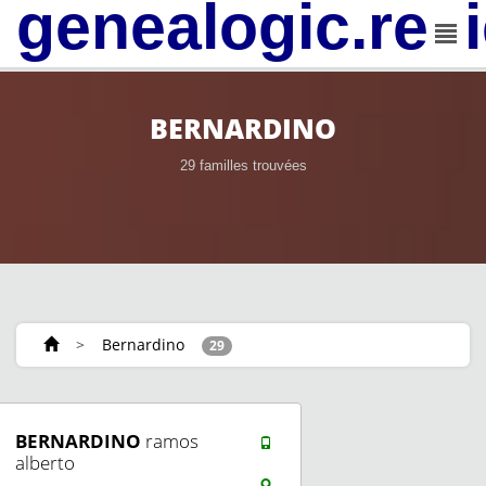
genealogic.rev
BERNARDINO
29 familles trouvées
>
Bernardino
29
BERNARDINO
ramos
alberto