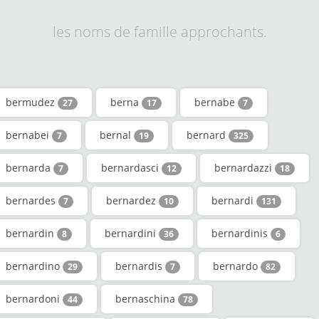
les noms de famille approchants.
bermudez
berna
bernabe
27
17
7
bernabei
bernal
bernard
7
19
325
bernarda
bernardasci
bernardazzi
7
12
18
bernardes
bernardez
bernardi
7
10
131
bernardin
bernardini
bernardinis
8
36
6
bernardino
bernardis
bernardo
29
7
82
bernardoni
bernaschina
44
78