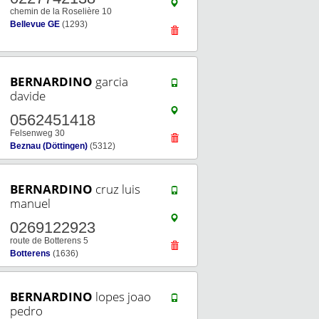
chemin de la Roselière 10
Bellevue GE
(1293)
BERNARDINO
garcia
davide
0562451418
Felsenweg 30
Beznau (Döttingen)
(5312)
BERNARDINO
cruz luis
manuel
0269122923
route de Botterens 5
Botterens
(1636)
BERNARDINO
lopes joao
pedro