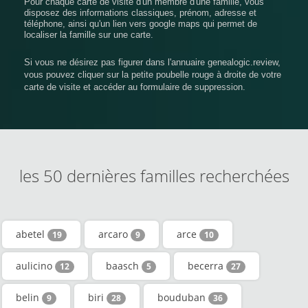
Pour chaque carte de visite d'un membre d'une famille, vous
disposez des informations classiques, prénom, adresse et
téléphone, ainsi qu'un lien vers google maps qui permet de
localiser la famille sur une carte.
Si vous ne désirez pas figurer dans l'annuaire genealogic.review,
vous pouvez cliquer sur la petite poubelle rouge à droite de votre
carte de visite et accéder au formulaire de suppression.
les 50 dernières familles recherchées
abetel
arcaro
arce
19
9
10
aulicino
baasch
becerra
12
5
27
belin
biri
bouduban
9
28
36