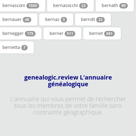
bernasconi
bernasocchi
bernath
1505
23
99
bernauer
bernaz
berndt
48
5
32
bernegger
berner
bernet
175
511
681
bernetta
7
genealogic.review L'annuaire
généalogique
L'annuaire qui vous permet de rechercher
tous les membres de votre famille sans
contrainte géographique.