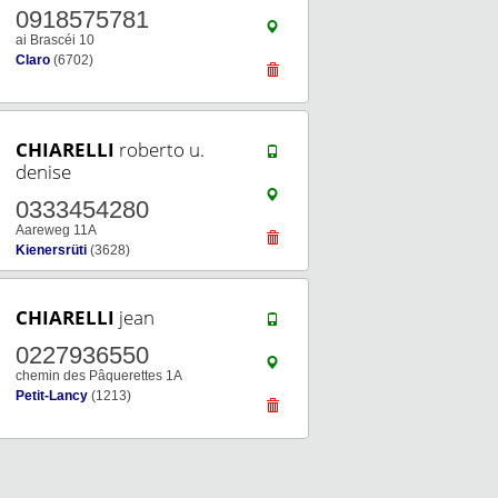
0918575781
ai Brascéi 10
Claro
(6702)
CHIARELLI
roberto u.
denise
0333454280
Aareweg 11A
Kienersrüti
(3628)
CHIARELLI
jean
0227936550
chemin des Pâquerettes 1A
Petit-Lancy
(1213)