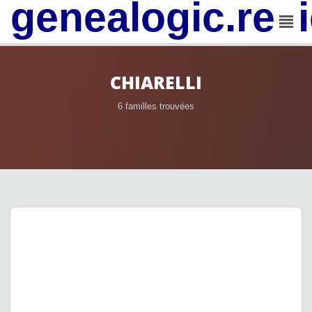
genealogic.rev
CHIARELLI
6 familles trouvées