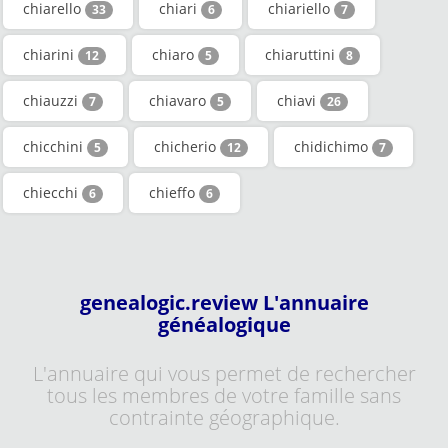
chiarello
chiari
chiariello
33
6
7
chiarini
chiaro
chiaruttini
12
5
8
chiauzzi
chiavaro
chiavi
7
5
26
chicchini
chicherio
chidichimo
5
12
7
chiecchi
chieffo
6
6
genealogic.review L'annuaire
généalogique
L'annuaire qui vous permet de rechercher
tous les membres de votre famille sans
contrainte géographique.