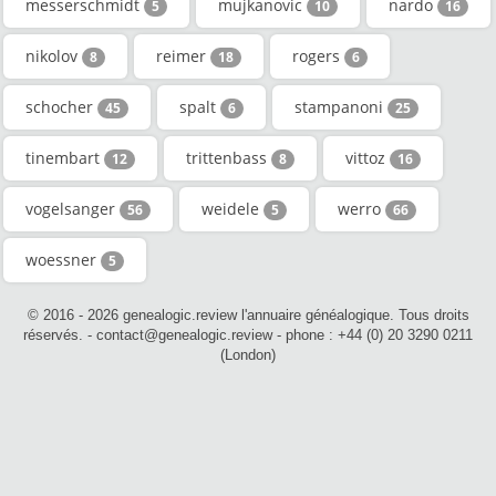
messerschmidt
mujkanovic
nardo
5
10
16
nikolov
reimer
rogers
8
18
6
schocher
spalt
stampanoni
45
6
25
tinembart
trittenbass
vittoz
12
8
16
vogelsanger
weidele
werro
56
5
66
woessner
5
© 2016 - 2026 genealogic.review l'annuaire généalogique. Tous droits
réservés. - contact@genealogic.review - phone : +44 (0) 20 3290 0211
(London)