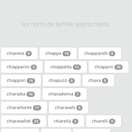
les noms de famille approchants.
chianese
chiappa
chiapparelli
9
14
9
chiapparini
chiappetta
chiappini
5
11
29
chiappori
chiapuzzi
chiara
16
8
8
chiaradia
chiaradonna
16
7
chiaramonte
chiaravalli
17
6
chiaravalloti
chiarella
chiarelli
23
5
6