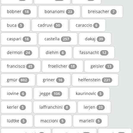
böbner
bonanomi
breisacher
18
23
7
buca
cadruvi
caraccio
5
50
6
caspari
castella
dakaj
18
257
39
dermon
diehm
fassnacht
24
6
12
francisco
froelicher
geisler
45
18
13
gmür
griner
helfenstein
602
16
231
iovine
jegge
kaurinovic
6
106
5
kerler
laffranchini
lerjen
5
8
33
lüdtke
maccioni
marielli
5
5
5