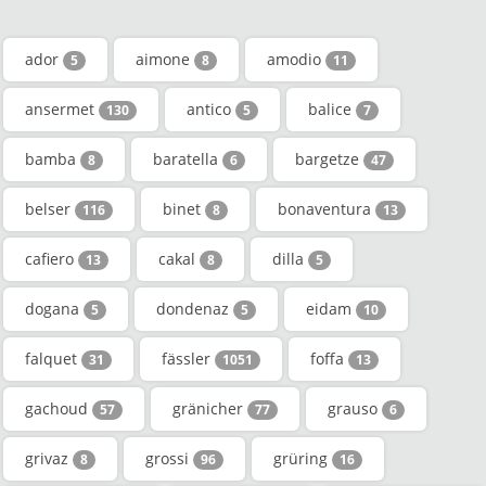
ador
aimone
amodio
5
8
11
ansermet
antico
balice
130
5
7
bamba
baratella
bargetze
8
6
47
belser
binet
bonaventura
116
8
13
cafiero
cakal
dilla
13
8
5
dogana
dondenaz
eidam
5
5
10
falquet
fässler
foffa
31
1051
13
gachoud
gränicher
grauso
57
77
6
grivaz
grossi
grüring
8
96
16