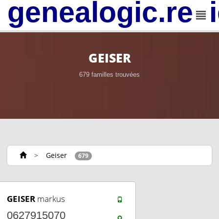
genealogic.rev
GEISER
679 familles trouvées
>
Geiser
679
GEISER
markus
0627915070