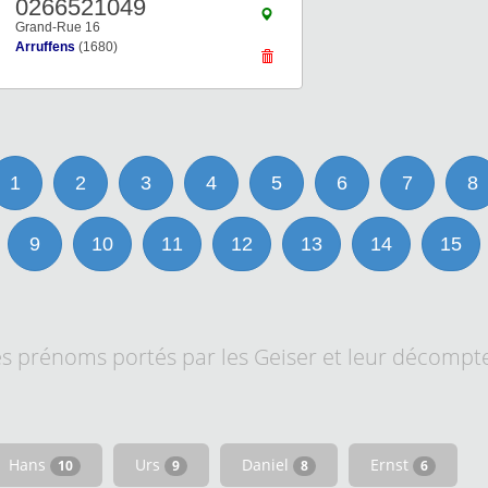
0266521049
Grand-Rue 16
Arruffens
(1680)
1
2
3
4
5
6
7
8
9
10
11
12
13
14
15
es prénoms portés par les Geiser et leur décompte
Hans
Urs
Daniel
Ernst
10
9
8
6