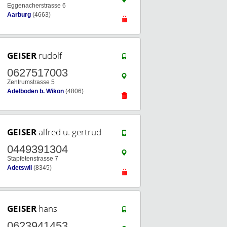
Eggenacherstrasse 6
Aarburg
(4663)
GEISER
rudolf
0627517003
Zentrumstrasse 5
Adelboden b. Wikon
(4806)
GEISER
alfred u. gertrud
0449391304
Stapfetenstrasse 7
Adetswil
(8345)
GEISER
hans
0623941453