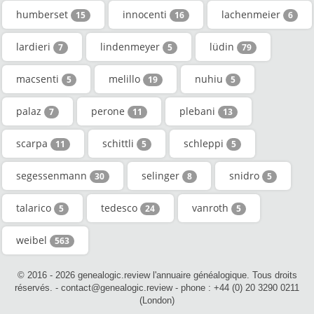
humberset
innocenti
lachenmeier
15
16
6
lardieri
lindenmeyer
lüdin
7
5
79
macsenti
melillo
nuhiu
5
19
5
palaz
perone
plebani
7
11
13
scarpa
schittli
schleppi
11
5
5
segessenmann
selinger
snidro
30
8
5
talarico
tedesco
vanroth
5
24
5
weibel
563
© 2016 - 2026 genealogic.review l'annuaire généalogique. Tous droits
réservés. - contact@genealogic.review - phone : +44 (0) 20 3290 0211
(London)