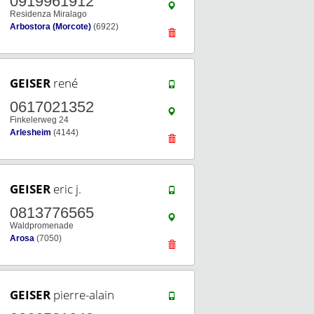
0919961912
Residenza Miralago
Arbostora (Morcote)
(6922)
GEISER
rené
0617021352
Finkelerweg 24
Arlesheim
(4144)
GEISER
eric j.
0813776565
Waldpromenade
Arosa
(7050)
GEISER
pierre-alain