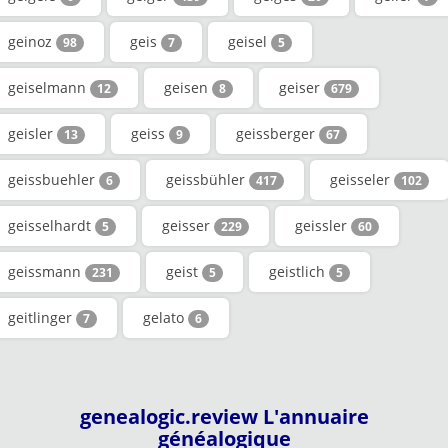
geinoz
geis
geisel
98
7
5
geiselmann
geisen
geiser
12
8
679
geisler
geiss
geissberger
13
9
67
geissbuehler
geissbühler
geisseler
6
417
102
geisselhardt
geisser
geissler
5
229
60
geissmann
geist
geistlich
231
5
5
geitlinger
gelato
7
6
genealogic.review L'annuaire
généalogique