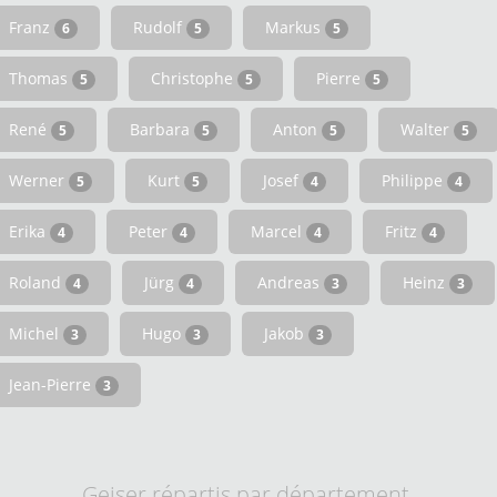
Franz
Rudolf
Markus
6
5
5
Thomas
Christophe
Pierre
5
5
5
René
Barbara
Anton
Walter
5
5
5
5
Werner
Kurt
Josef
Philippe
5
5
4
4
Erika
Peter
Marcel
Fritz
4
4
4
4
Roland
Jürg
Andreas
Heinz
4
4
3
3
Michel
Hugo
Jakob
3
3
3
Jean-Pierre
3
Geiser répartis par département.