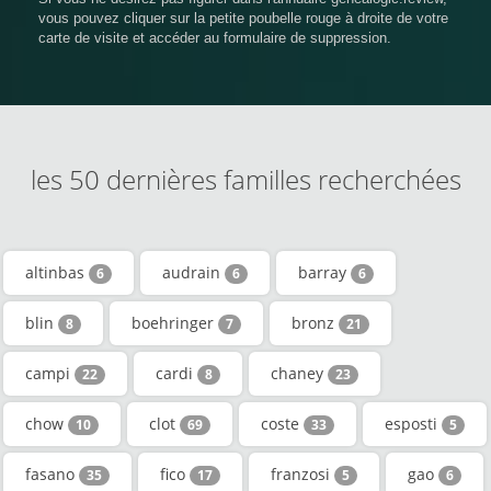
vous pouvez cliquer sur la petite poubelle rouge à droite de votre
carte de visite et accéder au formulaire de suppression.
les 50 dernières familles recherchées
altinbas
audrain
barray
6
6
6
blin
boehringer
bronz
8
7
21
campi
cardi
chaney
22
8
23
chow
clot
coste
esposti
10
69
33
5
fasano
fico
franzosi
gao
35
17
5
6