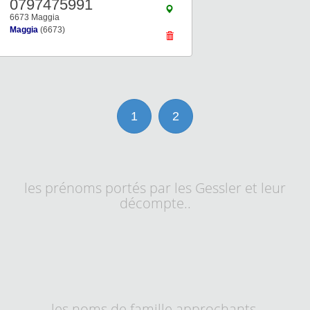
0797475991
6673 Maggia
Maggia
(6673)
1
2
les prénoms portés par les Gessler et leur
décompte..
les noms de famille approchants.