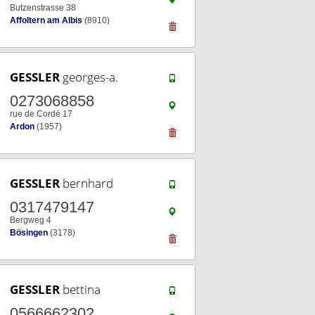
Butzenstrasse 38
Affoltern am Albis
(8910)
GESSLER
georges-a.
0273068858
rue de Cordé 17
Ardon
(1957)
GESSLER
bernhard
0317479147
Bergweg 4
Bösingen
(3178)
GESSLER
bettina
0566662302