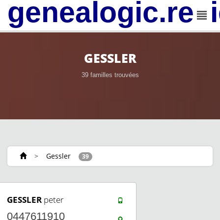
genealogic.rev
GESSLER
39 familles trouvées
>
Gessler
39
GESSLER
peter
0447611910