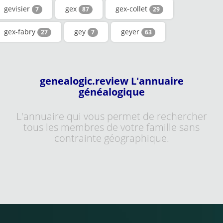
gevisier
gex
gex-collet
7
87
29
gex-fabry
gey
geyer
27
7
63
genealogic.review L'annuaire
généalogique
L'annuaire qui vous permet de rechercher
tous les membres de votre famille sans
contrainte géographique.