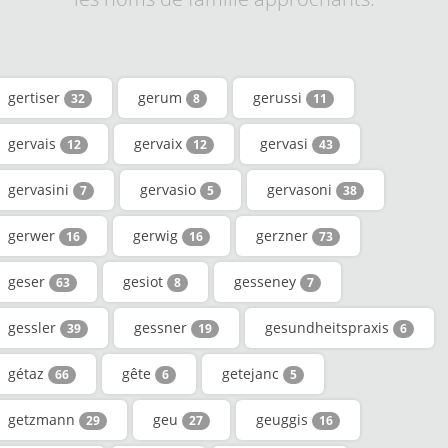
gertiser
gerum
gerussi
32
8
11
gervais
gervaix
gervasi
12
12
43
gervasini
gervasio
gervasoni
7
5
38
gerwer
gerwig
gerzner
16
16
73
geser
gesiot
gesseney
63
8
7
gessler
gessner
gesundheitspraxis
39
19
6
gétaz
gête
getejanc
66
6
5
getzmann
geu
geuggis
29
27
16