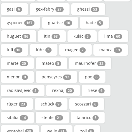
gasi
gex-fabry
ghezzi
6
27
53
gsponer
guarise
hade
167
10
5
huguet
itin
kukic
lima
86
93
5
60
lufi
lühr
magee
manca
10
5
7
19
marte
mateo
maurhofer
20
5
32
menon
penseyres
poo
9
12
6
radisavljevic
rexhaj
riese
5
20
6
rüger
schück
scozzari
23
9
6
sibilia
stehle
talarico
14
21
5
vontobel
walle
zoll
58
31
6