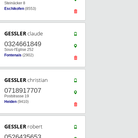
Steinäcker 8
Eschikofen
(8553)
GESSLER
claude
0324661849
Sous-l'Eglise 252
Fontenais
(2902)
GESSLER
christian
0718917707
Poststrasse 19
Heiden
(9410)
GESSLER
robert
0526435653