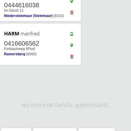
0444616038
Im Gässli 12
Niedersteinmaur (Steinmaur)
(8162)
HARM
manfred
0416606562
Foribachweg 6Post
Ramersberg
(6060)
les noms de famille approchants.