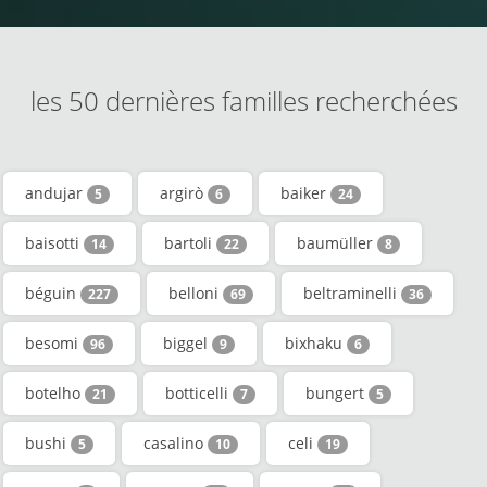
les 50 dernières familles recherchées
andujar
argirò
baiker
5
6
24
baisotti
bartoli
baumüller
14
22
8
béguin
belloni
beltraminelli
227
69
36
besomi
biggel
bixhaku
96
9
6
botelho
botticelli
bungert
21
7
5
bushi
casalino
celi
5
10
19