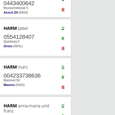
0443400642
Museumstrasse 5
Aesch ZH
(8904)
HARM
peter
0554128407
Quellweg 5
Gross
(8841)
HARM
marc
004233738636
Bannriet 58
Mauren
(9493)
HARM
anna-maria und
franz