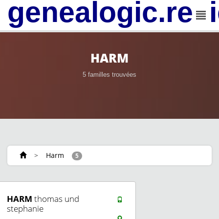
genealogic.rev
HARM
5 familles trouvées
>
Harm
5
HARM
thomas und
stephanie