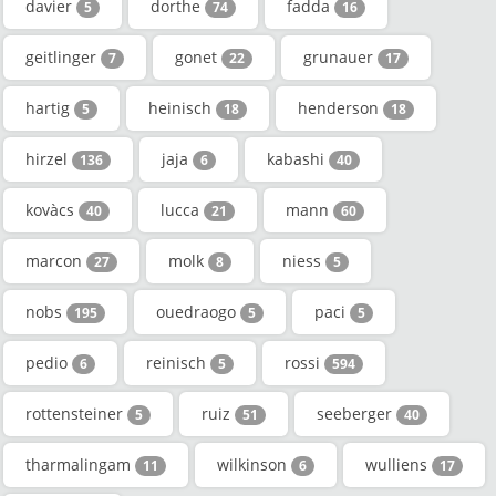
davier
dorthe
fadda
5
74
16
geitlinger
gonet
grunauer
7
22
17
hartig
heinisch
henderson
5
18
18
hirzel
jaja
kabashi
136
6
40
kovàcs
lucca
mann
40
21
60
marcon
molk
niess
27
8
5
nobs
ouedraogo
paci
195
5
5
pedio
reinisch
rossi
6
5
594
rottensteiner
ruiz
seeberger
5
51
40
tharmalingam
wilkinson
wulliens
11
6
17