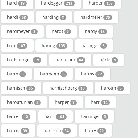
hard
hardegger
harder
19
213
153
härdi
harding
hardmeier
98
8
75
hardmeyer
hardt
hardy
8
9
13
hari
häring
häringer
187
135
6
harisberger
harlacher
härle
15
44
8
harm
harmann
harms
5
5
22
harnisch
harnischberg
haroun
65
10
6
haroutunian
harper
harr
5
7
14
harrer
härri
harringer
10
105
5
harris
harrison
härry
39
34
20