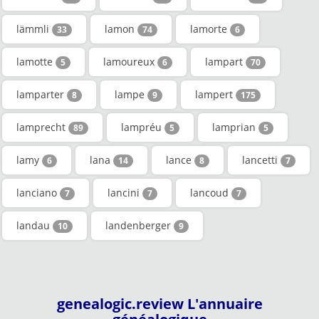
lämmli
lamon
lamorte
33
74
6
lamotte
lamoureux
lampart
5
6
70
lamparter
lampe
lampert
8
9
175
lamprecht
lampréu
lamprian
89
5
5
lamy
lana
lance
lancetti
6
14
8
7
lanciano
lancini
lancoud
7
7
7
landau
landenberger
10
9
genealogic.review L'annuaire