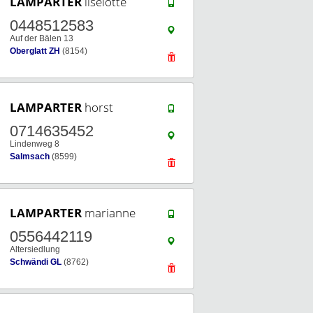
LAMPARTER
liselotte
0448512583
Auf der Bälen 13
Oberglatt ZH
(8154)
LAMPARTER
horst
0714635452
Lindenweg 8
Salmsach
(8599)
LAMPARTER
marianne
0556442119
Altersiedlung
Schwändi GL
(8762)