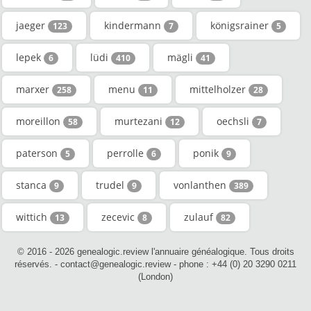
jaeger
kindermann
königsrainer
123
7
5
lepek
lüdi
mägli
6
410
41
marxer
menu
mittelholzer
258
11
28
moreillon
murtezani
oechsli
58
12
7
paterson
perrolle
ponik
5
6
9
stanca
trudel
vonlanthen
9
9
389
wittich
zecevic
zulauf
13
8
82
© 2016 - 2026 genealogic.review l'annuaire généalogique. Tous droits
réservés. - contact@genealogic.review - phone : +44 (0) 20 3290 0211
(London)