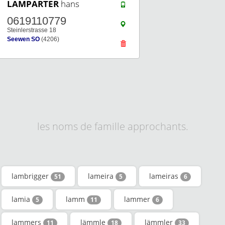
LAMPARTER
hans
0619110779
Steinlerstrasse 18
Seewen SO
(4206)
les noms de famille approchants.
lambrigger
lameira
lameiras
51
5
6
lamia
lamm
lammer
5
11
6
lammers
lämmle
lämmler
11
18
33