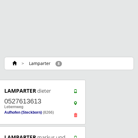
>
Lamparter
8
LAMPARTER
dieter
0527613613
Lebernweg
Aufhofen (Steckborn)
(8266)
LAMPARTER
markus und