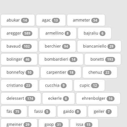
abukar
agac
ammeter
14
13
54
aregger
armellino
bajraliu
589
8
6
bavaud
berchier
biancaniello
102
94
29
bolinger
bombardieri
bonetti
46
14
193
bonnefoy
carpentier
chenuz
10
18
22
cristiano
cucchia
cupic
23
9
12
delessert
eckerle
ehrenbolger
174
6
16
fäs
fassi
gaido
geiler
75
5
9
7
gmeiner
goop
issa
29
31
15