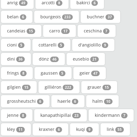
anrig
arcotti
bakirci
49
8
6
belan
bourgeois
buchner
6
233
37
candeias
carro
ceschina
15
17
7
cioni
cottarelli
d'angiolillo
5
5
9
dini
dönz
eusebio
36
46
21
frings
gaussen
geier
8
5
47
gilgien
gilliéron
grauer
15
222
15
grossheutschi
haerle
halm
6
6
10
jenne
kanapathipillai
kindermann
8
23
7
kley
kraxner
kuqi
link
11
6
9
55