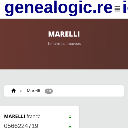
genealogic.rev
MARELLI
18 familles trouvées
>
Marelli
18
MARELLI
franco
0566224719