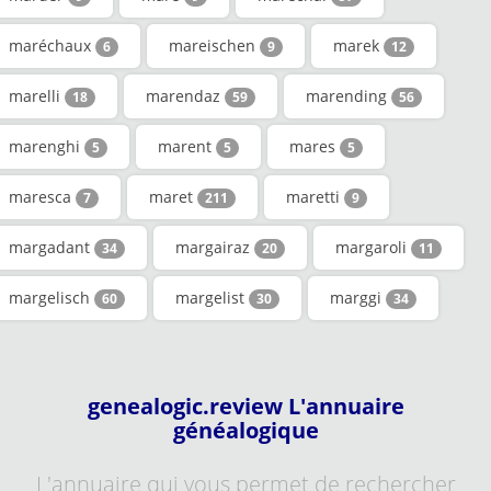
maréchaux
mareischen
marek
6
9
12
marelli
marendaz
marending
18
59
56
marenghi
marent
mares
5
5
5
maresca
maret
maretti
7
211
9
margadant
margairaz
margaroli
34
20
11
margelisch
margelist
marggi
60
30
34
genealogic.review L'annuaire
généalogique
L'annuaire qui vous permet de rechercher