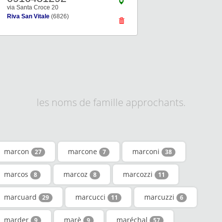
via Santa Croce 20
Riva San Vitale
(6826)
les noms de famille approchants.
marcon
marcone
marconi
27
7
38
marcos
marcoz
marcozzi
8
8
11
marcuard
marcucci
marcuzzi
29
11
6
marder
marè
maréchal
9
9
57