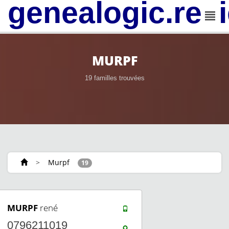
genealogic.rev
MURPF
19 familles trouvées
>
Murpf
19
MURPF
rené
0796211019