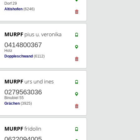
Dorf 29
Altishofen
(6246)
MURPF
pius u. veronika
0414800367
Holz
Doppleschwand
(6112)
MURPF
urs und ines
0279563036
Binubiel 55
Grächen
(3925)
MURPF
fridolin
0622094005