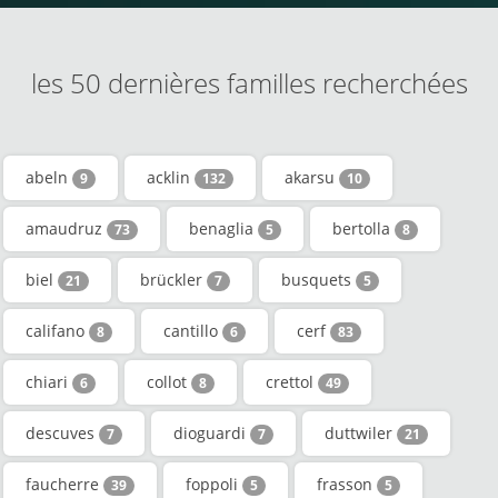
les 50 dernières familles recherchées
abeln
acklin
akarsu
9
132
10
amaudruz
benaglia
bertolla
73
5
8
biel
brückler
busquets
21
7
5
califano
cantillo
cerf
8
6
83
chiari
collot
crettol
6
8
49
descuves
dioguardi
duttwiler
7
7
21
faucherre
foppoli
frasson
39
5
5