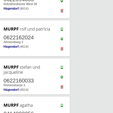
Industriestrasse West 38
Hägendorf
(4614)
MURPF
rolf und patricia
0622162024
Allmendweg 3
Hägendorf
(4614)
MURPF
stefan und
jacqueline
0622160033
Römerstrasse 3
Hägendorf
(4614)
MURPF
agatha