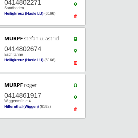
0414802271
Sandboden
Heiligkreuz (Hasle LU)
(6166)
MURPF
stefan u. astrid
0414802674
Eschitanne
Heiligkreuz (Hasle LU)
(6166)
MURPF
roger
0414861917
Wiggenmühle 4
Hilfernthal (Wiggen)
(6192)