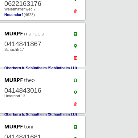
0622163176
Weiermattenweg 7
Neuendorf
(4623)
MURPF
manuela
0414841867
Schächli 17
Oberberg b. Schüpfheim (Schüpfheim LU)
(6170)
MURPF
theo
0414843016
Unterdorf 13
Oberberg b. Schüpfheim (Schüpfheim LU)
(6170)
MURPF
toni
0414841681