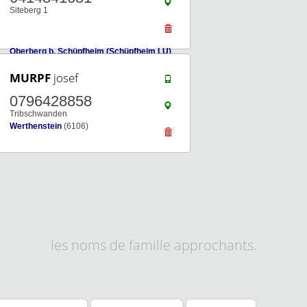
Siteberg 1
Oberberg b. Schüpfheim (Schüpfheim LU)
(6170)
MURPF
josef
0796428858
Tribschwanden
Werthenstein
(6106)
les noms de famille approchants.