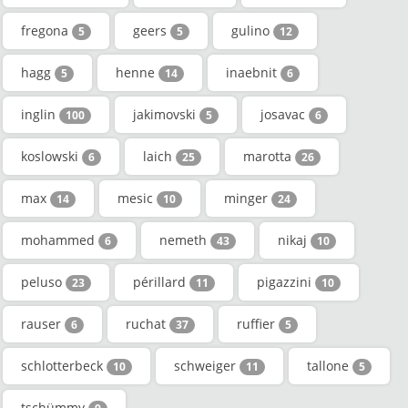
fregona
geers
gulino
5
5
12
hagg
henne
inaebnit
5
14
6
inglin
jakimovski
josavac
100
5
6
koslowski
laich
marotta
6
25
26
max
mesic
minger
14
10
24
mohammed
nemeth
nikaj
6
43
10
peluso
périllard
pigazzini
23
11
10
rauser
ruchat
ruffier
6
37
5
schlotterbeck
schweiger
tallone
10
11
5
tschümmy