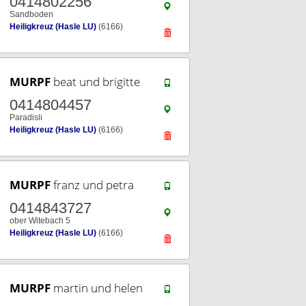
0414802256
Sandboden
Heiligkreuz (Hasle LU)
(6166)
MURPF
beat und brigitte
0414804457
Paradisli
Heiligkreuz (Hasle LU)
(6166)
MURPF
franz und petra
0414843727
ober Witebach 5
Heiligkreuz (Hasle LU)
(6166)
MURPF
martin und helen