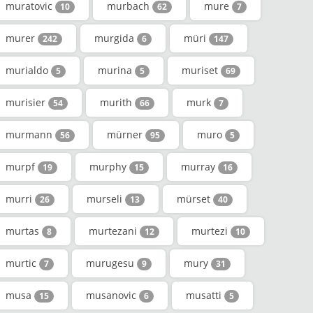
muratovic
murbach
mure
10
62
7
murer
murgida
müri
242
6
147
murialdo
murina
muriset
5
5
69
murisier
murith
murk
54
66
7
murmann
mürner
muro
56
95
5
murpf
murphy
murray
19
15
16
murri
murseli
mürset
26
13
40
murtas
murtezani
murtezi
8
12
10
murtic
murugesu
mury
7
9
31
musa
musanovic
musatti
15
6
5