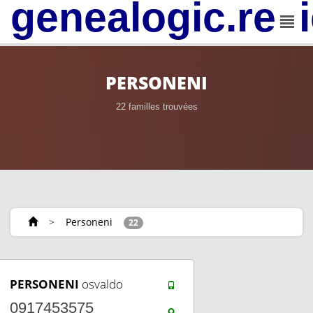
genealogic.rev
PERSONENI
22 familles trouvées
>
Personeni
22
PERSONENI
osvaldo
0917453575