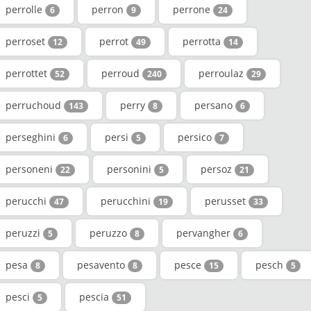
perrolle
perron
perrone
6
9
24
perroset
perrot
perrotta
12
49
14
perrottet
perroud
perroulaz
52
240
29
perruchoud
perry
persano
143
8
6
perseghini
persi
persico
6
5
7
personeni
personini
persoz
22
5
21
perucchi
perucchini
perusset
47
19
33
peruzzi
peruzzo
pervangher
5
8
6
pesa
pesavento
pesce
pesch
8
8
15
5
pesci
pescia
5
51