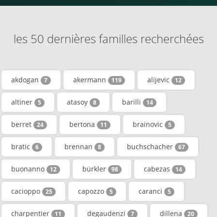
les 50 dernières familles recherchées
akdogan
akermann
alijevic
7
119
12
altiner
atasoy
barilli
5
8
14
berret
bertona
brainovic
24
11
5
bratic
brennan
buchschacher
6
8
67
buonanno
bürkler
cabezas
12
98
14
cacioppo
capozzo
caranci
25
5
5
charpentier
degaudenzi
dillena
11
7
20