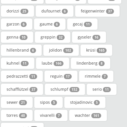
dorizzi
dufournet
feigenwinter
25
6
37
garzon
gaume
gecaj
6
6
11
genna
greppin
gyseler
10
32
16
hillenbrand
jolidon
krüsi
6
102
165
kuhnel
laube
lindenberg
11
166
8
pedrazzetti
reguin
rimmele
11
17
7
schafflützel
schlumpf
serio
37
152
11
sewer
sipos
stojadinovic
21
5
5
torres
vivarelli
wachter
40
7
161