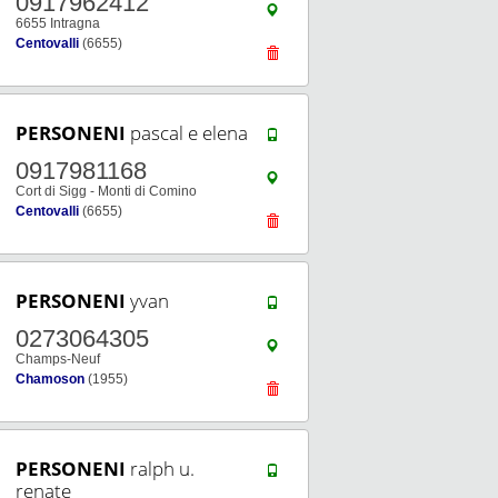
0917962412
6655 Intragna
Centovalli
(6655)
PERSONENI
pascal e elena
0917981168
Cort di Sigg - Monti di Comino
Centovalli
(6655)
PERSONENI
yvan
0273064305
Champs-Neuf
Chamoson
(1955)
PERSONENI
ralph u.
renate