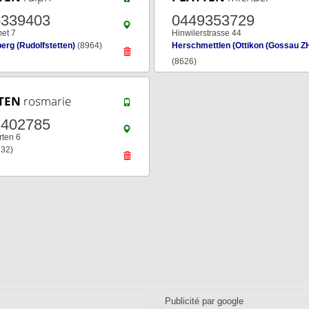
6339403
0449353729
et 7
Hinwilerstrasse 44
berg (Rudolfstetten)
(8964)
Herschmettlen (Ottikon (Gossau ZH
(8626)
TEN
rosmarie
2402785
ten 6
32)
Publicité par google