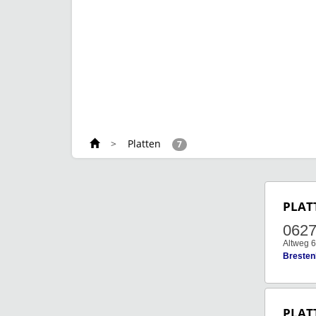
>
Platten
7
PLAT
062
Altweg 6
Bresten
PLAT