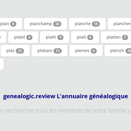
plan
planchamp
planche
planche
8
30
15
platel
plath
platt
platten
6
5
8
7
plaz
plebani
pleines
pleisch
25
13
6
4
genealogic.review L'annuaire généalogique
e rechercher tous les membres de votre famille 