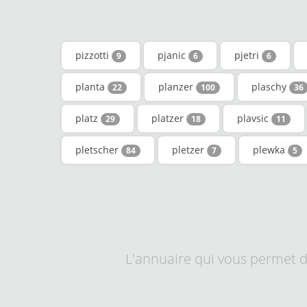
pizzotti
pjanic
pjetri
9
6
6
planta
planzer
plaschy
22
100
36
platz
platzer
plavsic
29
18
11
pletscher
pletzer
plewka
84
7
5
L'annuaire qui vous permet d