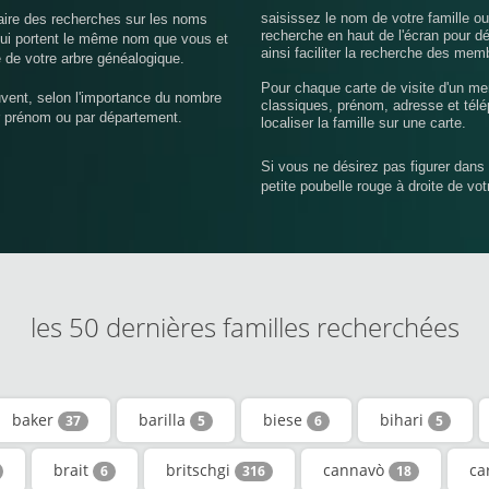
saisissez le nom de votre famille o
aire des recherches sur les noms
recherche en haut de l'écran pour d
 qui portent le même nom que vous et
ainsi faciliter la recherche des mem
 de votre arbre généalogique.
Pour chaque carte de visite d'un me
uvent, selon l'importance du nombre
classiques, prénom, adresse et télé
r prénom ou par département.
localiser la famille sur une carte.
Si vous ne désirez pas figurer dans 
petite poubelle rouge à droite de vo
les 50 dernières familles recherchées
baker
barilla
biese
bihari
37
5
6
5
brait
britschgi
cannavò
ca
6
316
18