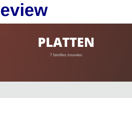
review
PLATTEN
7 familles trouvées