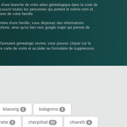
u d'une branche de votre arbre généalogique dans la zone de
écouvrir toutes les personnes qui portent le même nom et
bres de votre famille.
mbre d'une famille, vous disposez des informations
phone, ainsi qu'un lien vers google maps qui permet de
l'annuaire genealogic.review, vous pouvez cliquer sur la
tre carte de visite et accéder au formulaire de suppression.
blassnig
bolognino
5
5
rette
cherpillod
chiarelli
5
83
6