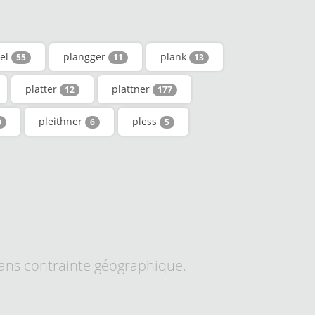
rel
plangger
plank
55
11
13
platter
plattner
12
177
pleithner
pless
0
6
5
sans contrainte géographique.