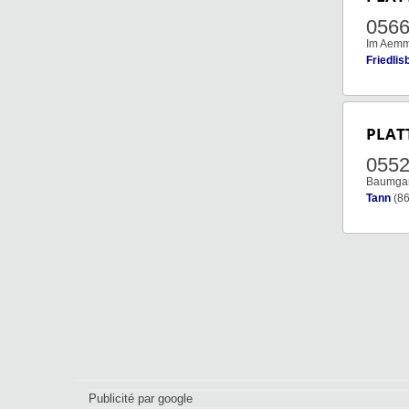
056
Im Aemm
Friedlis
PLAT
055
Baumgar
Tann
(86
Publicité par google