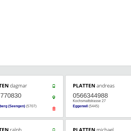
TEN
dagmar
PLATTEN
andreas
7770830
0566344988
Kochsmattstrasse 27
berg (Seengen)
(5707)
Eggenwil
(5445)
TEN
ralph
PLATTEN
michael