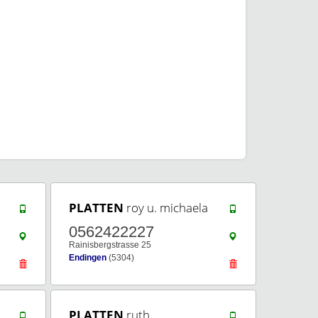
PLATTEN
roy u. michaela
0562422227
Rainisbergstrasse 25
Endingen
(5304)
PLATTEN
ruth