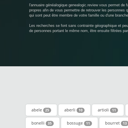
l'annuaire généalogique genealogic.review vous permet de f
propres afin de vous permettre de retrouver les personnes
qui sont peut être membre de votre famille ou d'une branche
Les recherches se font sans contrainte géographique et pe
de personnes portant le même nom, être ensuite filtrées pa
abele
aberli
artioli
25
10
11
bonelli
bossuge
bourret
35
11
13