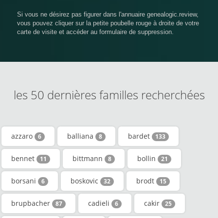
Si vous ne désirez pas figurer dans l'annuaire genealogic.review,
vous pouvez cliquer sur la petite poubelle rouge à droite de votre
carte de visite et accéder au formulaire de suppression.
les 50 dernières familles recherchées
azzaro
balliana
bardet
6
8
133
bennet
bittmann
bollin
11
8
21
borsani
boskovic
brodt
6
32
15
brupbacher
cadieli
cakir
87
6
25