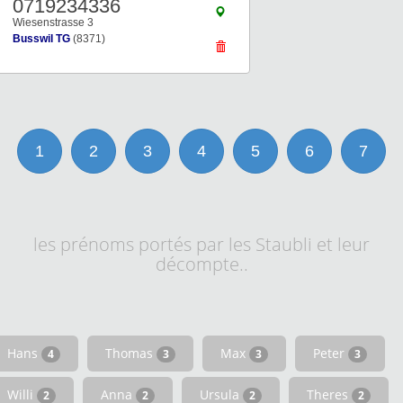
0719234336
Wiesenstrasse 3
Busswil TG
(8371)
1
2
3
4
5
6
7
les prénoms portés par les Staubli et leur
décompte..
Hans
Thomas
Max
Peter
4
3
3
3
Willi
Anna
Ursula
Theres
2
2
2
2