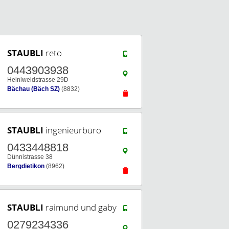
STAUBLI
reto
0443903938
Heiniweidstrasse 29D
Bächau (Bäch SZ)
(8832)
STAUBLI
ingenieurbüro
0433448818
Dünnistrasse 38
Bergdietikon
(8962)
STAUBLI
raimund und gaby
0279234336