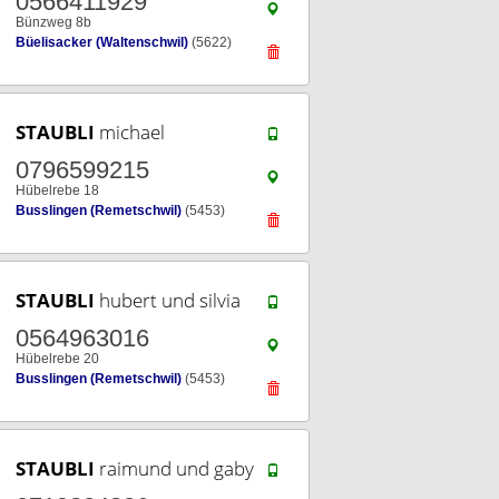
0566411929
Bünzweg 8b
Büelisacker (Waltenschwil)
(5622)
STAUBLI
michael
0796599215
Hübelrebe 18
Busslingen (Remetschwil)
(5453)
STAUBLI
hubert und silvia
0564963016
Hübelrebe 20
Busslingen (Remetschwil)
(5453)
STAUBLI
raimund und gaby