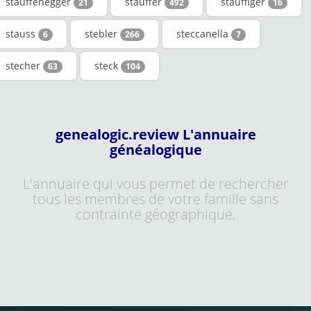
stauffenegger
stauffer
stauffiger
21
492
16
stauss
stebler
steccanella
6
266
7
stecher
steck
63
104
genealogic.review L'annuaire
généalogique
L'annuaire qui vous permet de rechercher
tous les membres de votre famille sans
contrainte géographique.