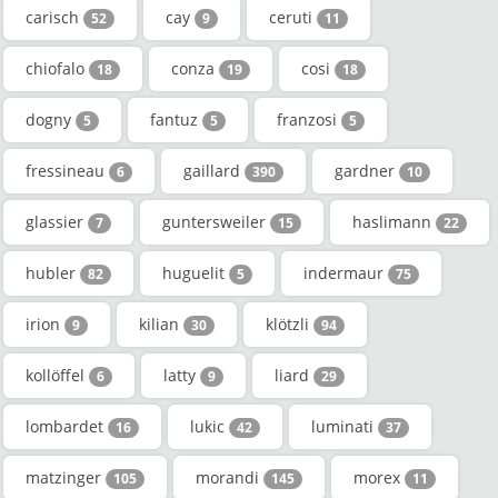
carisch
cay
ceruti
52
9
11
chiofalo
conza
cosi
18
19
18
dogny
fantuz
franzosi
5
5
5
fressineau
gaillard
gardner
6
390
10
glassier
guntersweiler
haslimann
7
15
22
hubler
huguelit
indermaur
82
5
75
irion
kilian
klötzli
9
30
94
kollöffel
latty
liard
6
9
29
lombardet
lukic
luminati
16
42
37
matzinger
morandi
morex
105
145
11