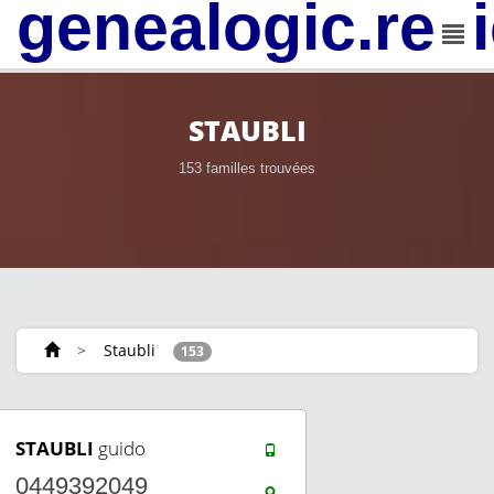
genealogic.rev
STAUBLI
153 familles trouvées
>
Staubli
153
STAUBLI
guido
0449392049