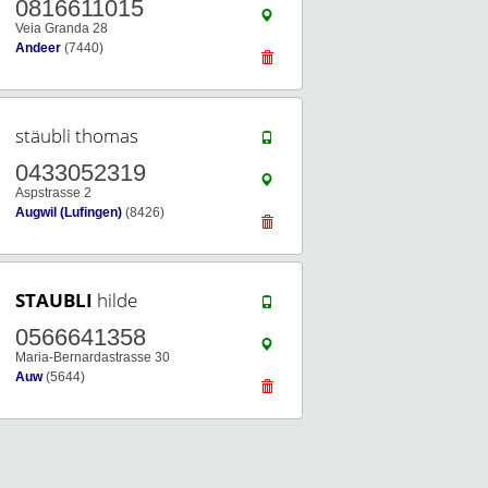
0816611015
Veia Granda 28
Andeer
(7440)
stäubli thomas
0433052319
Aspstrasse 2
Augwil (Lufingen)
(8426)
STAUBLI
hilde
0566641358
Maria-Bernardastrasse 30
Auw
(5644)