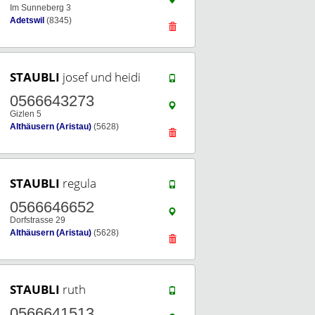
Im Sunneberg 3
Adetswil
(8345)
STAUBLI
josef und heidi
0566643273
Gizlen 5
Althäusern (Aristau)
(5628)
STAUBLI
regula
0566646652
Dorfstrasse 29
Althäusern (Aristau)
(5628)
STAUBLI
ruth
0566641513