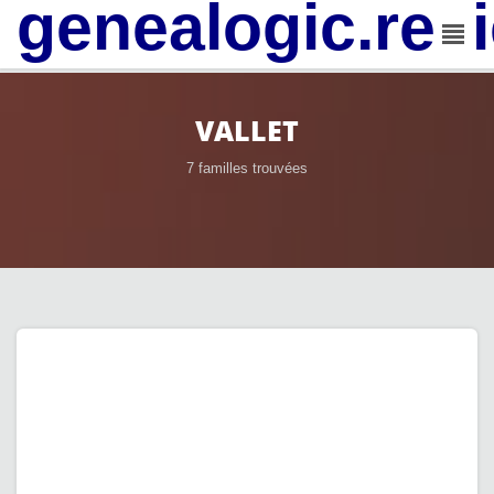
genealogic.rev
VALLET
7 familles trouvées