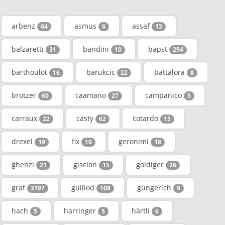
arbenz
asmus
assaf
64
6
13
balzaretti
bandini
bapst
31
10
294
barthoulot
barukcic
battalora
16
22
8
brotzer
caamano
campanico
60
27
5
carraux
casty
cotardo
22
62
15
drexel
fix
geronimi
19
10
18
ghenzi
gisclon
goldiger
21
15
26
graf
guillod
güngerich
3197
108
9
hach
harringer
härtli
5
5
6