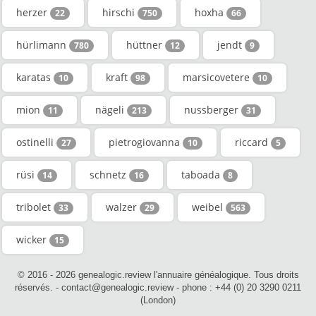
herzer
hirschi
hoxha
22
750
66
hürlimann
hüttner
jendt
780
12
9
karatas
kraft
marsicovetere
10
98
10
mion
nägeli
nussberger
11
213
31
ostinelli
pietrogiovanna
riccard
27
10
5
rüsi
schnetz
taboada
14
16
8
tribolet
walzer
weibel
33
29
563
wicker
15
© 2016 - 2026 genealogic.review l'annuaire généalogique. Tous droits
réservés. - contact@genealogic.review - phone : +44 (0) 20 3290 0211
(London)