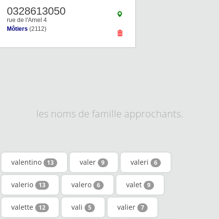
0328613050
rue de l'Arnel 4
Môtiers
(2112)
les noms de famille approchants.
valentino
valer
valeri
13
9
6
valerio
valero
valet
13
6
9
valette
vali
valier
12
5
7