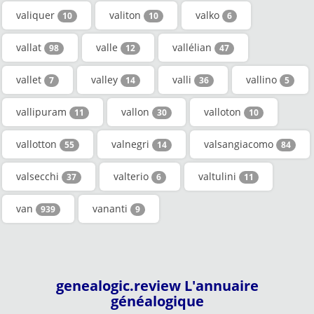
valiquer
valiton
valko
10
10
6
vallat
valle
vallélian
98
12
47
vallet
valley
valli
vallino
7
14
36
5
vallipuram
vallon
valloton
11
30
10
vallotton
valnegri
valsangiacomo
55
14
84
valsecchi
valterio
valtulini
37
6
11
van
vananti
939
9
genealogic.review L'annuaire
généalogique