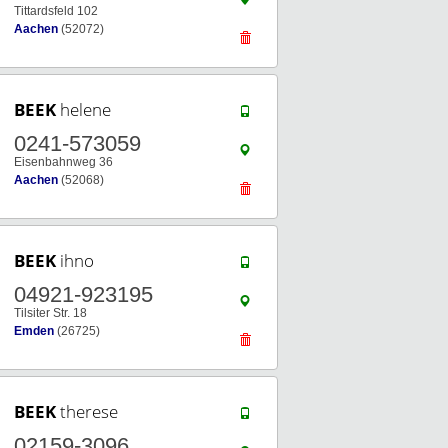
Tittardsfeld 102
Aachen
(52072)
BEEK
helene
0241-573059
Eisenbahnweg 36
Aachen
(52068)
BEEK
ihno
04921-923195
Tilsiter Str. 18
Emden
(26725)
BEEK
therese
02159-3096