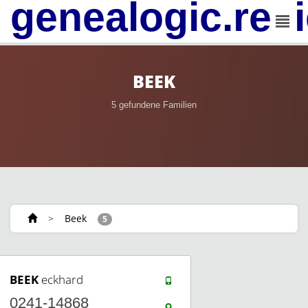
genealogic.rev
BEEK
5 gefundene Familien
>
Beek
5
BEEK
eckhard
0241-14868