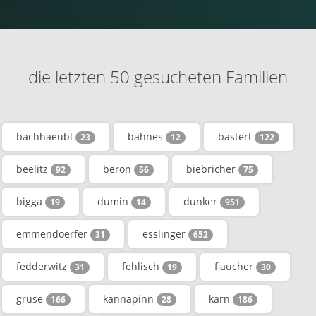
die letzten 50 gesucheten Familien
bachhaeubl
bahnes
bastert
23
12
122
beelitz
beron
biebricher
92
56
75
bigga
dumin
dunker
19
14
951
emmendoerfer
esslinger
31
652
fedderwitz
fehlisch
flaucher
31
19
30
gruse
kannapinn
karn
166
28
186