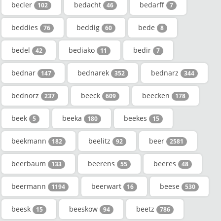
becler
bedacht
bedarff
102
46
7
beddies
beddig
bede
76
60
8
bedel
bediako
bedir
42
11
7
bednar
bednarek
bednarz
147
352
344
bednorz
beeck
beecken
237
609
178
beek
beeka
beekes
5
180
15
beekmann
beelitz
beer
182
92
2581
beerbaum
beerens
beeres
133
55
48
beermann
beerwart
beese
1194
16
530
beesk
beeskow
beetz
15
94
786