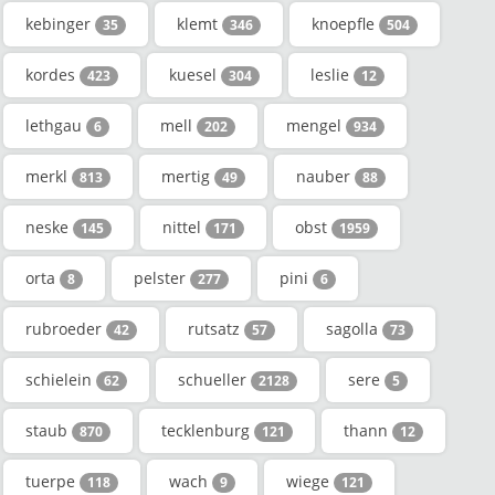
kebinger
klemt
knoepfle
35
346
504
kordes
kuesel
leslie
423
304
12
lethgau
mell
mengel
6
202
934
merkl
mertig
nauber
813
49
88
neske
nittel
obst
145
171
1959
orta
pelster
pini
8
277
6
rubroeder
rutsatz
sagolla
42
57
73
schielein
schueller
sere
62
2128
5
staub
tecklenburg
thann
870
121
12
tuerpe
wach
wiege
118
9
121