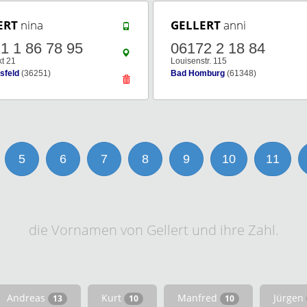
ERT
nina
GELLERT
anni
1 1 86 78 95
06172 2 18 84
t 21
Louisenstr. 115
sfeld
(36251)
Bad Homburg
(61348)
5
6
7
8
9
10
11
die Vornamen von Gellert und ihre Zahl.
Andreas
Kurt
Manfred
Jürgen
13
10
10