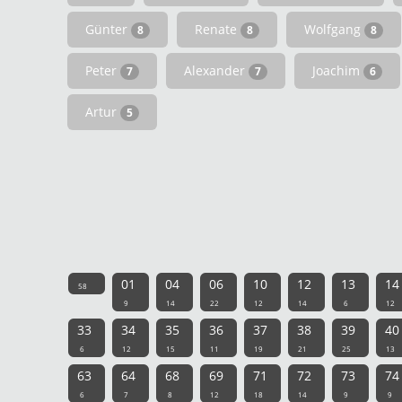
Günter
Renate
Wolfgang
8
8
8
Peter
Alexander
Joachim
7
7
6
Artur
5
01
04
06
10
12
13
14
58
9
14
22
12
14
6
12
33
34
35
36
37
38
39
40
6
12
15
11
19
21
25
13
63
64
68
69
71
72
73
74
6
7
8
12
18
14
9
9