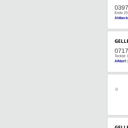
0397
Ende 20
Ahlbeck
GELL
0717
Teckstr. 
Alfdorf
(
()
GELL