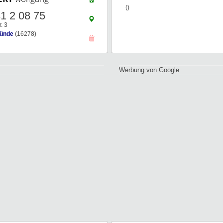
()
1 2 08 75
. 3
ünde
(16278)
Werbung von Google