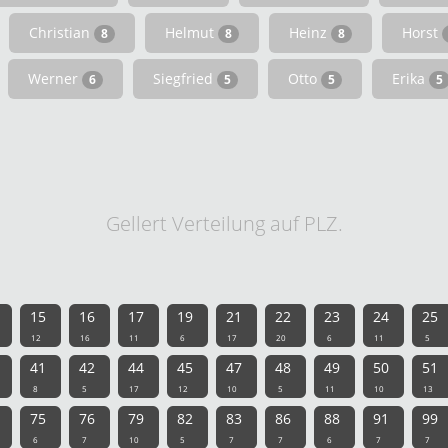
Christian
Helmut
Heinz
Horst
8
8
8
Werner
Siegfried
Otto
Erika
6
5
5
5
Gellert Verteilung auf PLZ.
15
16
17
19
21
22
23
24
25
12
16
11
6
17
20
6
11
5
41
42
44
45
47
48
49
50
51
8
5
17
12
10
5
11
10
13
75
76
79
82
83
86
88
91
99
6
7
10
5
7
7
6
7
7