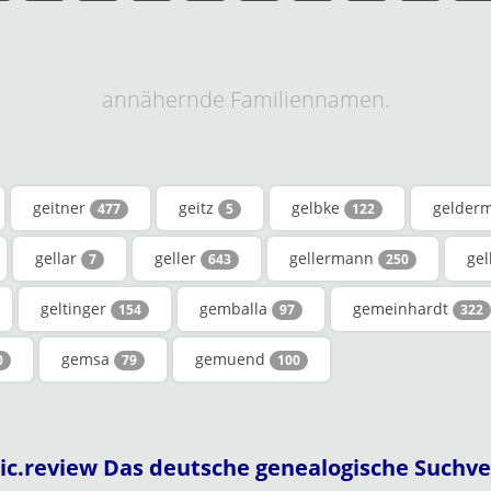
annähernde Familiennamen.
geitner
geitz
gelbke
gelder
477
5
122
gellar
geller
gellermann
gel
7
643
250
geltinger
gemballa
gemeinhardt
154
97
322
gemsa
gemuend
0
79
100
ic.review Das deutsche genealogische Suchve