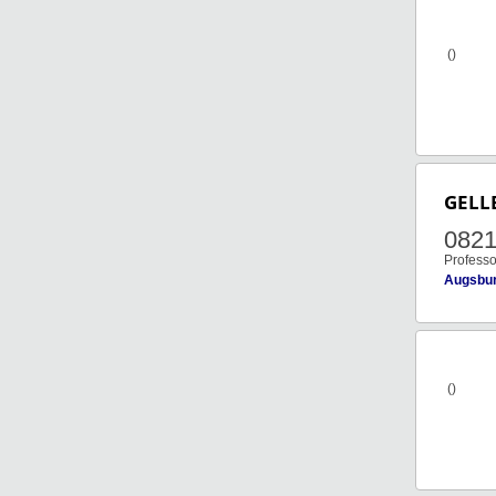
()
GELL
0821
Professo
Augsbu
()