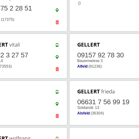
()
75 2 28 51
(17375)
ERT
vitali
GELLERT
2 3 27 57
09157 92 78 30
10
Bauernwiese 3
73553)
Alfeld
(91236)
GELLERT
frieda
06631 7 56 99 19
Soldanstr. 13
Alsfeld
(36304)
ERT
wolfgang