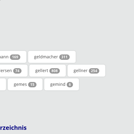
mann
geldmacher
169
311
lersen
gellert
gellner
74
808
254
gemes
gemind
15
6
rzeichnis