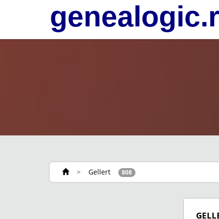
genealogic.
>
Gellert
808
GELL