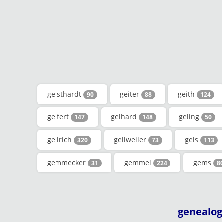
geisthardt
geiter
geith
90
88
124
gelfert
gelhard
geling
147
148
50
gellrich
gellweiler
gels
320
73
113
gemmecker
gemmel
gems
31
224
8
genealog