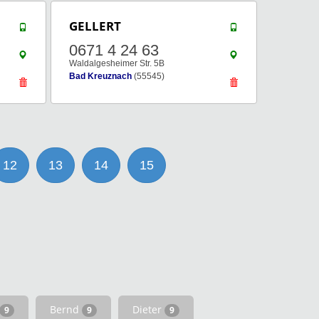
GELLERT
0671 4 24 63
Waldalgesheimer Str. 5B
Bad Kreuznach
(55545)
12
13
14
15
Bernd
Dieter
9
9
9