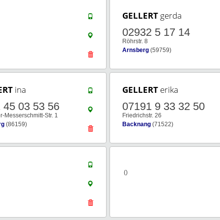
GELLERT
gerda
02932 5 17 14
Röhrstr. 8
Arnsberg
(59759)
ERT
ina
GELLERT
erika
 45 03 53 56
07191 9 33 32 50
r-Messerschmitt-Str. 1
Friedrichstr. 26
rg
(86159)
Backnang
(71522)
()