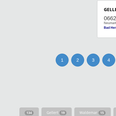
GELL
0662
Neumark
Bad Her
1
2
3
4
Gellert
Waldemar
134
19
15