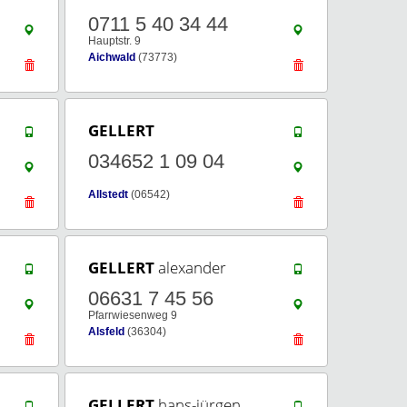
0711 5 40 34 44
Hauptstr. 9
Aichwald
(73773)
GELLERT
034652 1 09 04
Allstedt
(06542)
GELLERT
alexander
06631 7 45 56
Pfarrwiesenweg 9
Alsfeld
(36304)
GELLERT
hans-jürgen