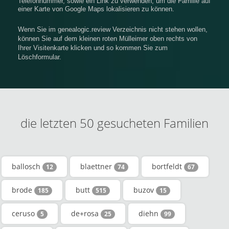
Telefonnummer, sowie ein Link zu verwenden, um die Familie auf
einer Karte von Google Maps lokalisieren zu können.
Wenn Sie im genealogic.review Verzeichnis nicht stehen wollen,
können Sie auf dem kleinen roten Mülleimer oben rechts von
Ihrer Visitenkarte klicken und so kommen Sie zum
Löschformular.
die letzten 50 gesucheten Familien
ballosch
blaettner
bortfeldt
12
74
67
brode
butt
buzov
185
515
15
ceruso
de+rosa
diehn
5
25
99