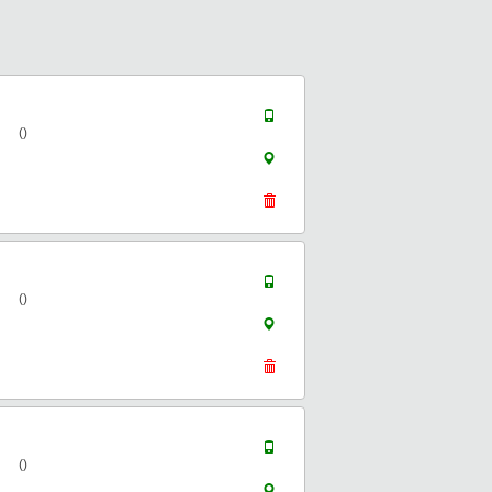
()
()
()