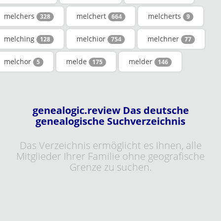
melchers
melchert
melcherts
328
664
9
melching
melchior
melchner
128
754
77
melchor
melde
melder
5
175
146
genealogic.review Das deutsche
genealogische Suchverzeichnis
Das Verzeichnis ermöglicht es Ihnen, alle
Mitglieder Ihrer Familie ohne geografische
Grenze zu suchen.