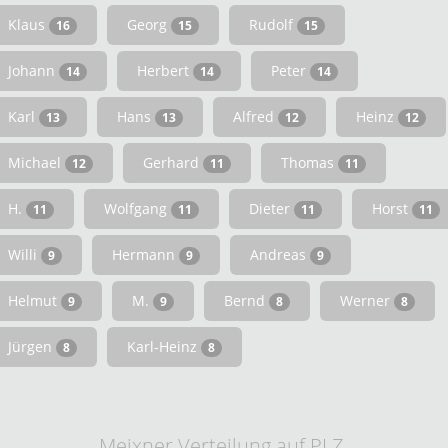
Klaus
Georg
Rudolf
16
15
15
Johann
Herbert
Peter
14
14
14
Karl
Hans
Alfred
Heinz
13
13
12
12
Michael
Gerhard
Thomas
12
11
11
H.
Wolfgang
Dieter
Horst
11
11
11
11
Willi
Hermann
Andreas
9
9
9
Helmut
M.
Bernd
Werner
9
9
8
8
Jürgen
Karl-Heinz
8
8
Meixner Verteilung auf PLZ.