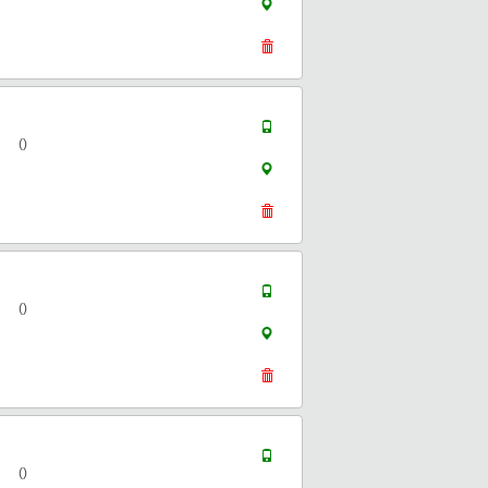
()
()
()