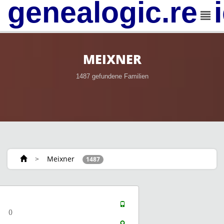
genealogic.rev
MEIXNER
1487 gefundene Familien
>
Meixner
1487
()