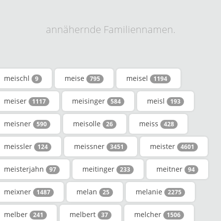
annähernde Familiennamen.
meischl
meise
meisel
9
795
1194
meiser
meisinger
meisl
1117
584
193
meisner
meisolle
meiss
590
26
428
meissler
meissner
meister
124
3451
4601
meisterjahn
meitinger
meitner
97
233
94
meixner
melan
melanie
1487
25
2275
melber
melbert
melcher
241
37
1506