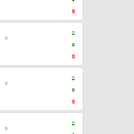
()
()
()