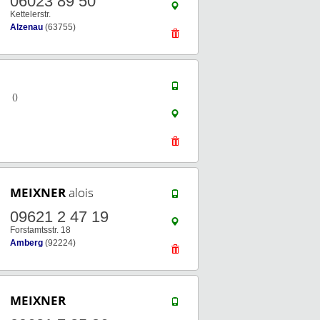
06023 89 50
Kettelerstr.
Alzenau
(63755)
()
MEIXNER
alois
09621 2 47 19
Forstamtsstr. 18
Amberg
(92224)
MEIXNER