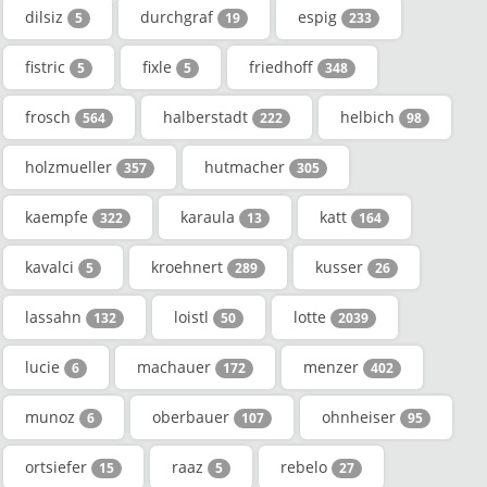
dilsiz
durchgraf
espig
5
19
233
fistric
fixle
friedhoff
5
5
348
frosch
halberstadt
helbich
564
222
98
holzmueller
hutmacher
357
305
kaempfe
karaula
katt
322
13
164
kavalci
kroehnert
kusser
5
289
26
lassahn
loistl
lotte
132
50
2039
lucie
machauer
menzer
6
172
402
munoz
oberbauer
ohnheiser
6
107
95
ortsiefer
raaz
rebelo
15
5
27