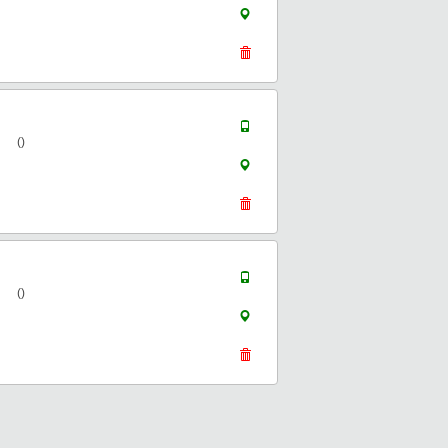
()
()