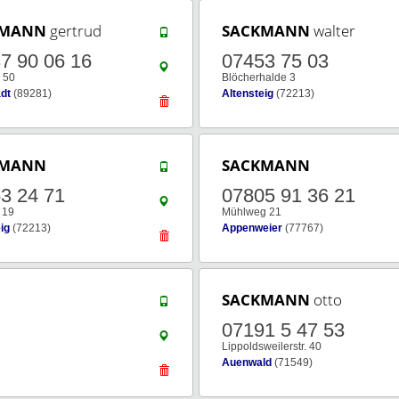
KMANN
gertrud
SACKMANN
walter
7 90 06 16
07453 75 03
. 50
Blöcherhalde 3
adt
(89281)
Altensteig
(72213)
KMANN
SACKMANN
3 24 71
07805 91 36 21
. 19
Mühlweg 21
ig
(72213)
Appenweier
(77767)
SACKMANN
otto
07191 5 47 53
Lippoldsweilerstr. 40
Auenwald
(71549)