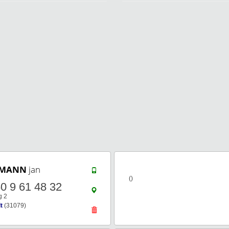
KMANN
jan
()
0 9 61 48 32
g 2
t
(31079)