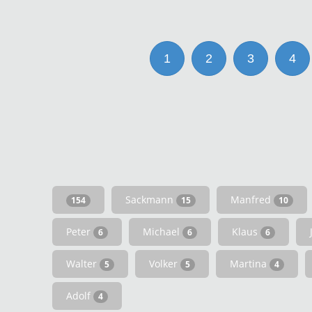
1
2
3
4
Sackmann
Manfred
154
15
10
Peter
Michael
Klaus
6
6
6
Walter
Volker
Martina
5
5
4
Adolf
4