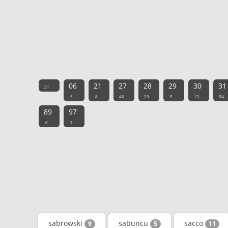
06
21
27
28
29
30
31
31
5
8
46
29
5
13
54
89
97
6
7
sabrowski
sabuncu
sacco
9
5
11