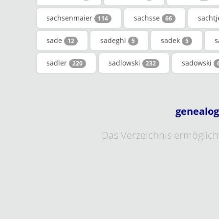
sachsenmaier
sachsse
sacht
114
66
sade
sadeghi
sadek
s
12
5
5
sadler
sadlowski
sadowski
220
232
genealog
Das Verzeichnis ermöglicht