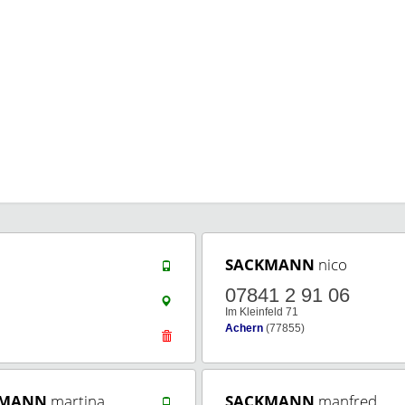
SACKMANN
nico
07841 2 91 06
Im Kleinfeld 71
Achern
(77855)
KMANN
martina
SACKMANN
manfred