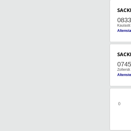
SAC
0833
Kaulastr
Altenst
SAC
0745
Zollerstr
Altenste
()