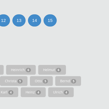
12
13
14
15
Heinrich
Helmut
6
6
Christa
Otto
Bernd
5
5
5
Karl
Heinz
Ulrich
4
4
4