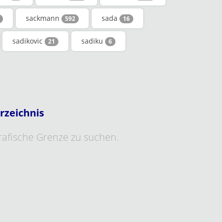
sackmann
sada
592
16
sadikovic
sadiku
21
6
rzeichnis
grafische Grenze zu suchen.