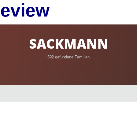
review
SACKMANN
592 gefundene Familien