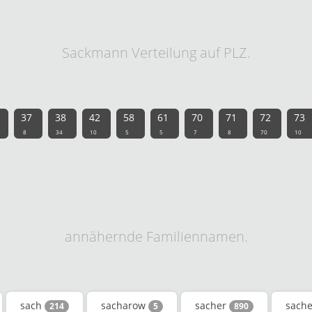
Sackmann Verteilung auf PLZ.
37
38
42
58
61
70
71
72
73
8
34
10
5
5
7
8
70
10
annähernde Familiennamen.
sach
sacharow
sacher
sach
214
5
890