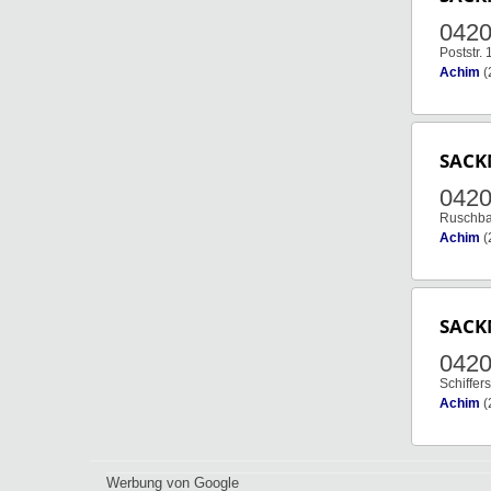
0420
Poststr. 
Achim
(
SAC
0420
Ruschb
Achim
(
SAC
0420
Schiffers
Achim
(
Werbung von Google