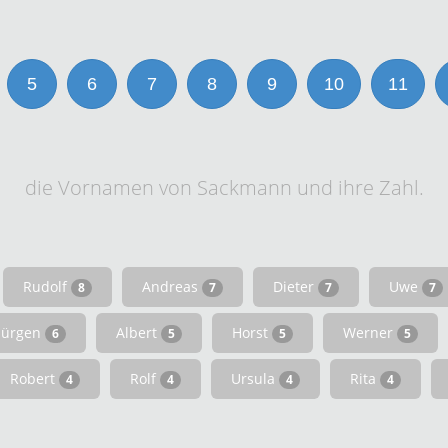
5
6
7
8
9
10
11
die Vornamen von Sackmann und ihre Zahl.
Rudolf
Andreas
Dieter
Uwe
8
7
7
7
Jürgen
Albert
Horst
Werner
6
5
5
5
Robert
Rolf
Ursula
Rita
4
4
4
4