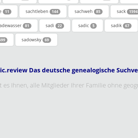
je
sachtleben
sachweh
sack
11
144
85
1594
adewasser
sadi
sadic
sadik
81
22
5
67
sadowsky
699
69
ic.review Das deutsche genealogische Suchve
 es Ihnen, alle Mitglieder Ihrer Familie ohne geo