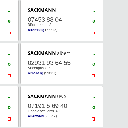
SACKMANN
07453 88 04
Blöcherhalde 3
Altensteig
(72213)
SACKMANN
albert
02931 93 64 55
Starengasse 2
Arnsberg
(59821)
SACKMANN
uwe
07191 5 69 40
Lippoldsweilerstr. 40
Auenwald
(71549)