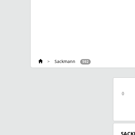
>
Sackmann
592
()
SAC