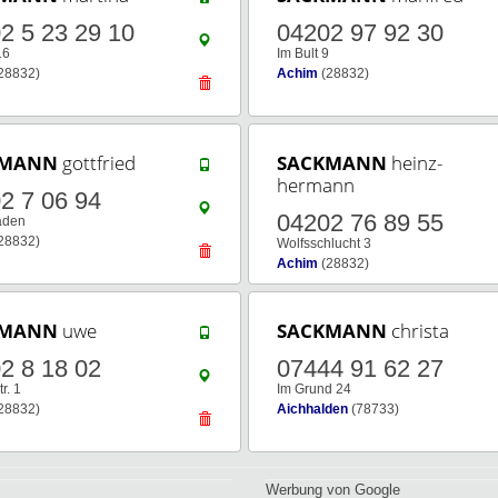
2 5 23 29 10
04202 97 92 30
16
Im Bult 9
28832)
Achim
(28832)
KMANN
gottfried
SACKMANN
heinz-
hermann
2 7 06 94
04202 76 89 55
aden
28832)
Wolfsschlucht 3
Achim
(28832)
KMANN
uwe
SACKMANN
christa
2 8 18 02
07444 91 62 27
tr. 1
Im Grund 24
28832)
Aichhalden
(78733)
Werbung von Google