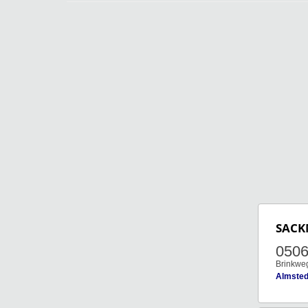
SAC
0506
Brinkwe
Almsted