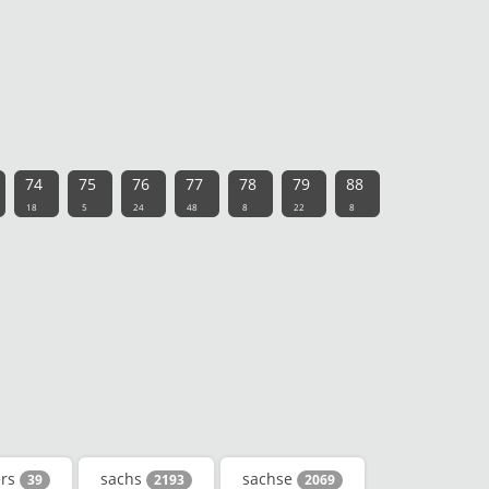
74
75
76
77
78
79
88
18
5
24
48
8
22
8
ers
sachs
sachse
39
2193
2069