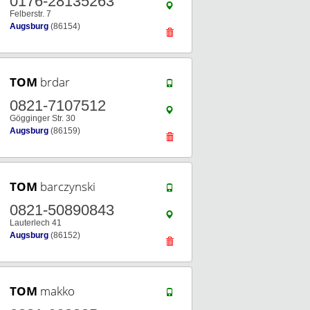
0176-28135263
Felberstr. 7
Augsburg
(86154)
TOM
brdar
0821-7107512
Gögginger Str. 30
Augsburg
(86159)
TOM
barczynski
0821-50890843
Lauterlech 41
Augsburg
(86152)
TOM
makko