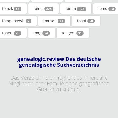
tomek
tomic
tomm
tomo
58
274
192
10
tomporowski
tomsen
tonat
7
13
50
tonert
tong
tongers
23
54
11
genealogic.review Das deutsche
genealogische Suchverzeichnis
Das Verzeichnis ermöglicht es Ihnen, alle
Mitglieder Ihrer Familie ohne geografische
Grenze zu suchen.