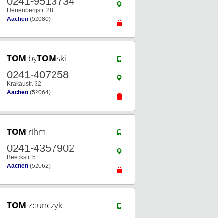
0241-9513734
Herrenbergstr. 28
Aachen
(52080)
TOM
by
TOM
ski
0241-407258
Krakaustr. 32
Aachen
(52064)
TOM
rihm
0241-4357902
Beeckstr. 5
Aachen
(52062)
TOM
zdunczyk