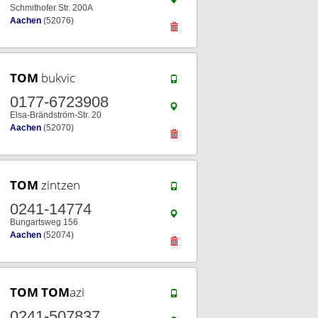
Schmithofer Str. 200A
Aachen
(52076)
TOM
bukvic
0177-6723908
Elsa-Brändström-Str. 20
Aachen
(52070)
TOM
zintzen
0241-14774
Bungartsweg 156
Aachen
(52074)
TOM
TOM
azi
0241-507837