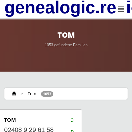
genealogic.rev
TOM
1053 gefundene Familien
>
Tom
1053
TOM
02408 9 29 61 58