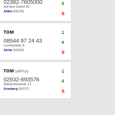
02382-7605000
Auf dem Damm 50
Ahlen
(59229)
TOM
08544 97 24 43
Leonhardistr. 9
Aicha
(94529)
TOM
salinus
02932-893576
Wiebelsheidestr. 13
Arnsberg
(59757)