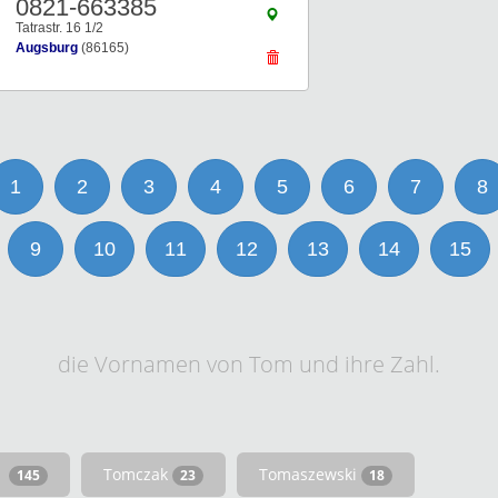
0821-663385
Tatrastr. 16 1/2
Augsburg
(86165)
1
2
3
4
5
6
7
8
9
10
11
12
13
14
15
die Vornamen von Tom und ihre Zahl.
Tomczak
Tomaszewski
145
23
18