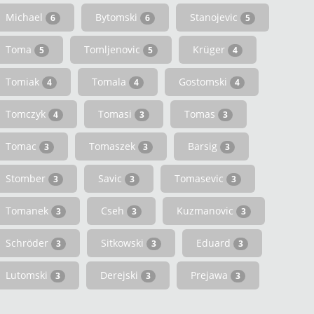
Michael
Bytomski
Stanojevic
6
6
5
Toma
Tomljenovic
Krüger
5
5
4
Tomiak
Tomala
Gostomski
4
4
4
Tomczyk
Tomasi
Tomas
4
3
3
Tomac
Tomaszek
Barsig
3
3
3
Stomber
Savic
Tomasevic
3
3
3
Tomanek
Cseh
Kuzmanovic
3
3
3
Schröder
Sitkowski
Eduard
3
3
3
Lutomski
Derejski
Prejawa
3
3
3