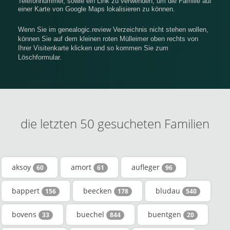
Telefonnummer, sowie ein Link zu verwenden, um die Familie auf
einer Karte von Google Maps lokalisieren zu können.
Wenn Sie im genealogic.review Verzeichnis nicht stehen wollen,
können Sie auf dem kleinen roten Mülleimer oben rechts von
Ihrer Visitenkarte klicken und so kommen Sie zum
Löschformular.
die letzten 50 gesucheten Familien
aksoy
amort
aufleger
60
61
96
bappert
beecken
bludau
156
178
540
bovens
buechel
buentgen
33
844
20