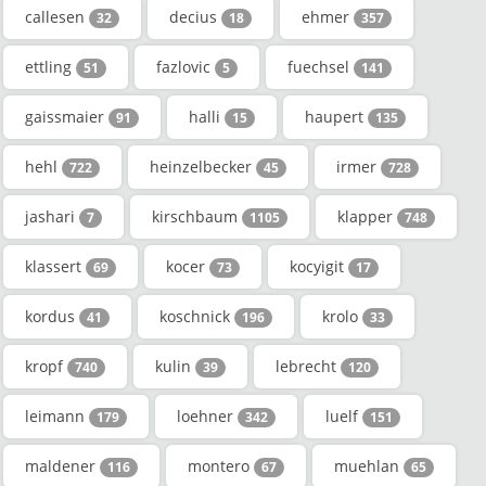
callesen
decius
ehmer
32
18
357
ettling
fazlovic
fuechsel
51
5
141
gaissmaier
halli
haupert
91
15
135
hehl
heinzelbecker
irmer
722
45
728
jashari
kirschbaum
klapper
7
1105
748
klassert
kocer
kocyigit
69
73
17
kordus
koschnick
krolo
41
196
33
kropf
kulin
lebrecht
740
39
120
leimann
loehner
luelf
179
342
151
maldener
montero
muehlan
116
67
65