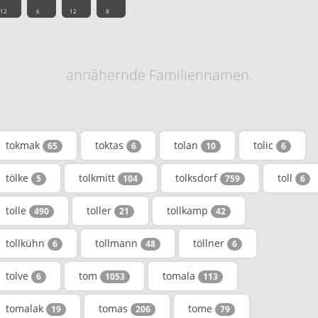
12
6
12
8
annähernde Familiennamen.
tokmak
toktas
tolan
tolic
65
6
10
6
tölke
tolkmitt
tolksdorf
toll
5
104
759
6
tolle
toller
tollkamp
490
21
42
tollkühn
tollmann
töllner
6
48
6
tolve
tom
tomala
6
1053
113
tomalak
tomas
tome
19
206
79