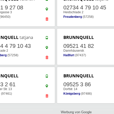
1 9 27 08
02734 4 79 10 45
ngasse 3
Heidschlade 2
(96450)
Freudenberg
(57258)
NNQUELL
tatjana
BRUNNQUELL
4 4 79 10 43
09521 41 82
lade 2
Dannhäuserstr.
berg
(57258)
Haßfurt
(97437)
NNQUELL
BRUNNQUELL
3 2 61
09525 3 86
r Str. 13
Dorfstr. 14
m
(97461)
Königsberg
(97486)
Werbung von Google