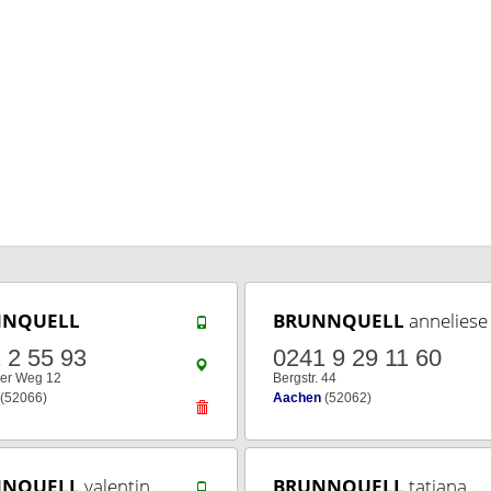
NNQUELL
BRUNNQUELL
anneliese
 2 55 93
0241 9 29 11 60
er Weg 12
Bergstr. 44
(52066)
Aachen
(52062)
NNQUELL
valentin
BRUNNQUELL
tatjana