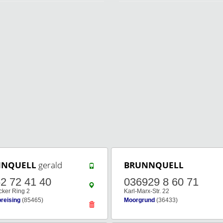
NNQUELL
gerald
BRUNNQUELL
2 72 41 40
036929 8 60 71
cker Ring 2
Karl-Marx-Str. 22
reising
(85465)
Moorgrund
(36433)