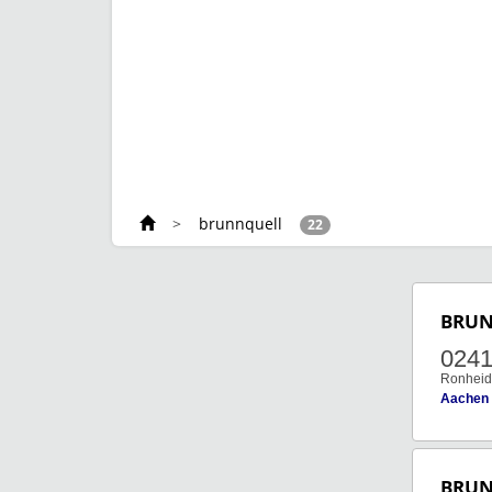
>
brunnquell
22
BRU
0241
Ronheid
Aachen
BRU