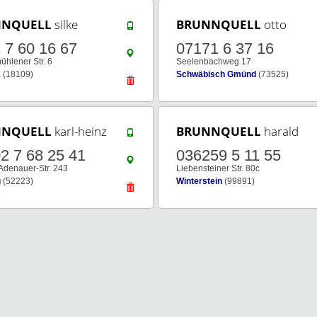
NNQUELL
silke
BRUNNQUELL
otto
 7 60 16 67
07171 6 37 16
hlener Str. 6
Seelenbachweg 17
k
(18109)
Schwäbisch Gmünd
(73525)
NNQUELL
karl-heinz
BRUNNQUELL
harald
2 7 68 25 41
036259 5 11 55
Adenauer-Str. 243
Liebensteiner Str. 80c
g
(52223)
Winterstein
(99891)