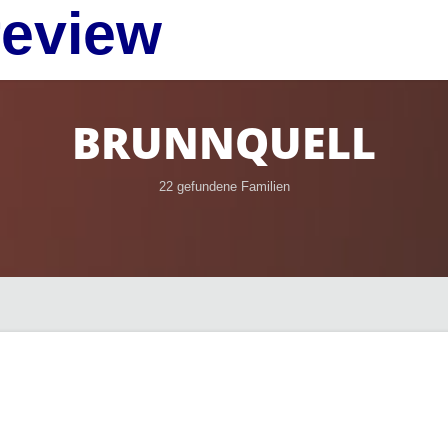
review
BRUNNQUELL
22 gefundene Familien