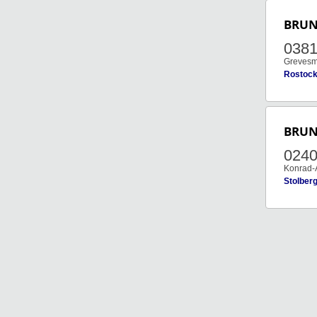
BRU
0381
Grevesmü
Rostoc
BRU
0240
Konrad-
Stolber