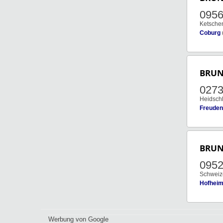
0956
Ketsche
Coburg
BRU
0273
Heidsch
Freuden
BRU
0952
Schweize
Hofhei
Werbung von Google