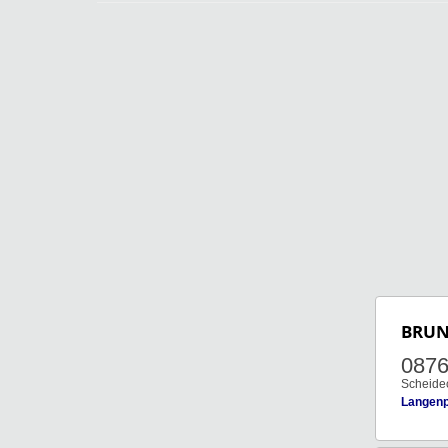
BRU
0876
Scheide
Langenp