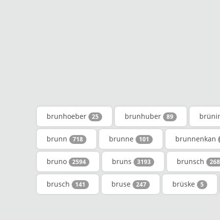
brunhoeber
brunhuber
brüni
25
89
brunn
brunne
brunnenkan
718
101
bruno
bruns
brunsch
2594
3193
268
brusch
bruse
brüske
141
247
5