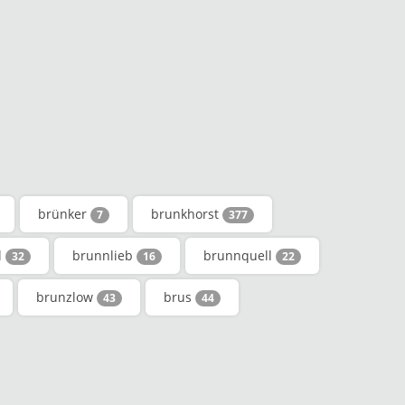
brünker
brunkhorst
7
377
l
brunnlieb
brunnquell
32
16
22
brunzlow
brus
43
44