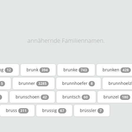
annähernde Familiennamen.
ng
brunk
brunke
brunken
12
394
743
428
brunner
brunnhoefer
brunnhoelz
5
3285
8
brunschoen
bruntsch
brunzel
42
60
180
bruss
brussig
brüssler
311
67
7