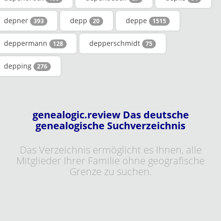
depner
depp
deppe
393
20
1515
deppermann
depperschmidt
128
75
depping
276
genealogic.review Das deutsche
genealogische Suchverzeichnis
Das Verzeichnis ermöglicht es Ihnen, alle
Mitglieder Ihrer Familie ohne geografische
Grenze zu suchen.