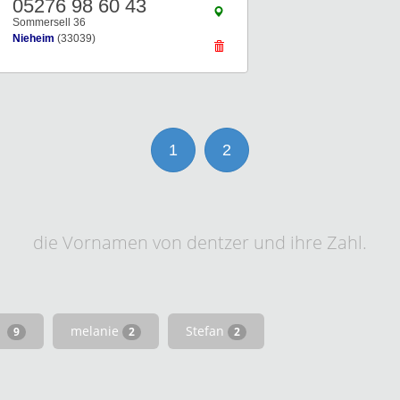
05276 98 60 43
Sommersell 36
Nieheim
(33039)
1
2
die Vornamen von dentzer und ihre Zahl.
melanie
Stefan
9
2
2