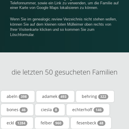
Telefonnummer, sowie ein Link zu verwenden, um die Familie auf
einer Karte von Google Maps lokalisieren zu können.
Wenn Sie im genealogic.review Verzeichnis nicht stehen wollen,
können Sie auf dem kleinen roten Mülleimer oben rechts von
Ihrer Visitenkarte klicken und so kommen Sie zum
Löschformular.
die letzten 50 gesucheten Familien
abeln
adamek
behring
398
493
322
bones
ciesla
echterhoff
46
8
146
eckl
felber
fesenbeck
1284
960
48