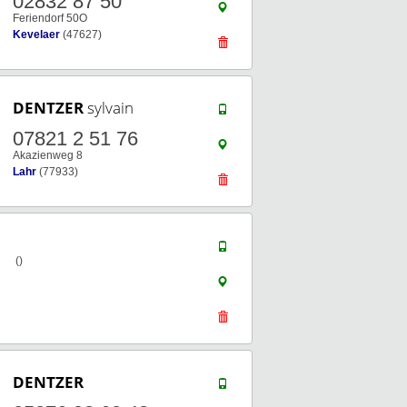
02832 87 50
Feriendorf 50O
Kevelaer
(47627)
DENTZER
sylvain
07821 2 51 76
Akazienweg 8
Lahr
(77933)
()
DENTZER