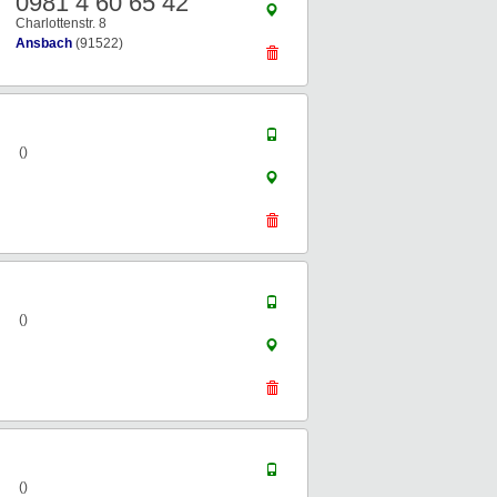
0981 4 60 65 42
Charlottenstr. 8
Ansbach
(91522)
()
()
()