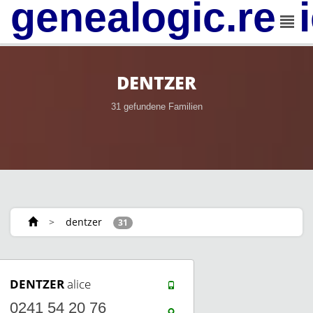
genealogic.rev
DENTZER
31 gefundene Familien
>
dentzer
31
DENTZER
alice
0241 54 20 76