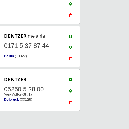
DENTZER
melanie
0171 5 37 87 44
Berlin
(10827)
DENTZER
05250 5 28 00
Von-Moltke-Str. 17
Delbrück
(33129)