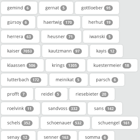
gemind
gernat
gottloeber
6
5
95
gürsoy
haertwig
herhut
6
170
19
herrera
heusner
iwanski
63
71
5
kaiser
kautzmann
kayis
7053
97
12
klaassen
krings
kuestermeier
506
1305
18
lutterbach
meinikat
parsch
172
5
6
profft
reidel
riesebieter
7
5
20
roelvink
sandvoss
sans
11
332
142
schels
schoenauer
schuengel
352
532
161
senay
senner
somma
12
163
6