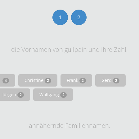
1
2
die Vornamen von guilpain und ihre Zahl.
Christine
Frank
Gerd
4
2
2
2
Jürgen
Wolfgang
2
2
annähernde Familiennamen.