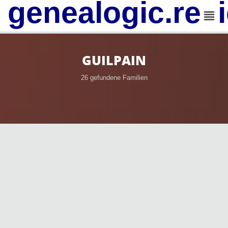
genealogic.rev
GUILPAIN
26 gefundene Familien