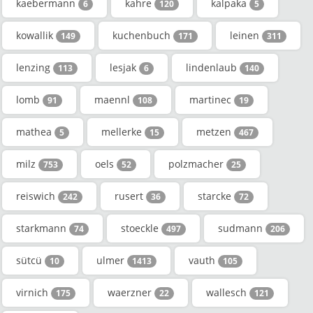
kaebermann
kahre
kalpaka
6
120
5
kowallik
kuchenbuch
leinen
149
171
311
lenzing
lesjak
lindenlaub
113
6
140
lomb
maennl
martinec
91
108
19
mathea
mellerke
metzen
5
15
467
milz
oels
polzmacher
753
52
25
reiswich
rusert
starcke
242
36
72
starkmann
stoeckle
sudmann
74
497
206
sütcü
ulmer
vauth
10
1413
105
virnich
waerzner
wallesch
175
22
121