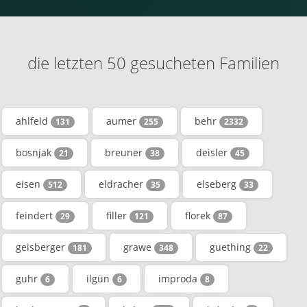
die letzten 50 gesucheten Familien
ahlfeld
aumer
behr
131
255
2332
bosnjak
breuner
deisler
21
38
45
eisen
eldracher
elseberg
512
35
33
feindert
filler
florek
29
121
87
geisberger
grawe
guething
181
348
22
guhr
ilgün
improda
6
6
8