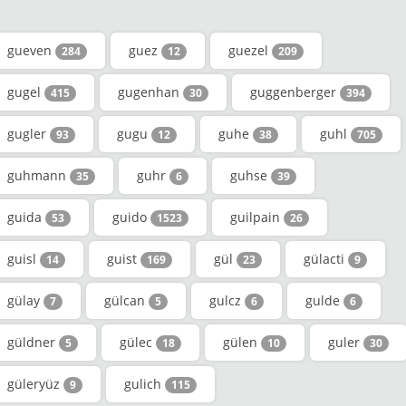
gueven
guez
guezel
284
12
209
gugel
gugenhan
guggenberger
415
30
394
gugler
gugu
guhe
guhl
93
12
38
705
guhmann
guhr
guhse
35
6
39
guida
guido
guilpain
53
1523
26
guisl
guist
gül
gülacti
14
169
23
9
gülay
gülcan
gulcz
gulde
7
5
6
6
güldner
gülec
gülen
guler
5
18
10
30
güleryüz
gulich
9
115