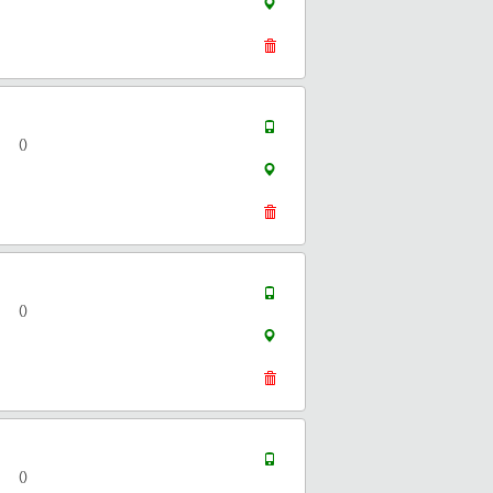
()
()
()