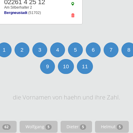
02261 4 25 12
Am Silberhalter 2
Bergneustadt
(51702)
1
2
3
4
5
6
7
8
9
10
11
die Vornamen von haehn und ihre Zahl.
Wolfgang
Dieter
Helmut
62
5
5
5