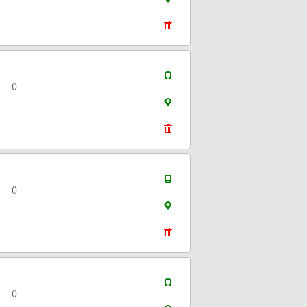
()
()
()