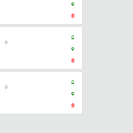
()
()