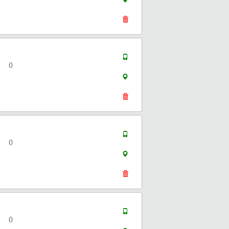
()
()
()