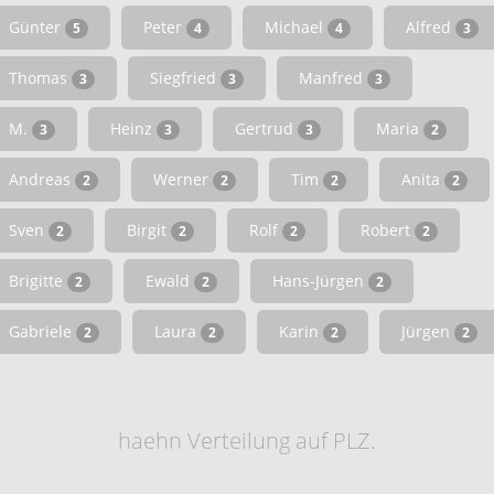
Günter
Peter
Michael
Alfred
5
4
4
3
Thomas
Siegfried
Manfred
3
3
3
M.
Heinz
Gertrud
Maria
3
3
3
2
Andreas
Werner
Tim
Anita
2
2
2
2
Sven
Birgit
Rolf
Robert
2
2
2
2
Brigitte
Ewald
Hans-Jürgen
2
2
2
Gabriele
Laura
Karin
Jürgen
2
2
2
2
haehn Verteilung auf PLZ.