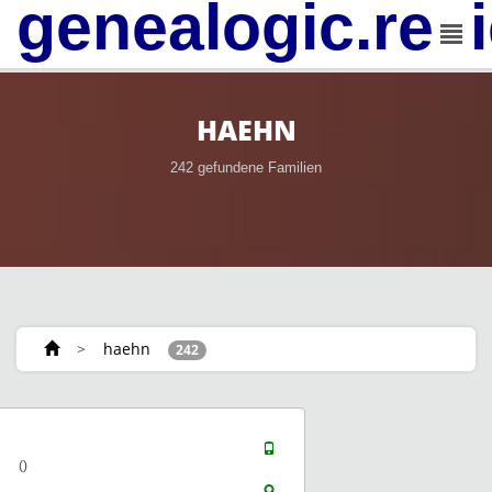
genealogic.rev
HAEHN
242 gefundene Familien
>
haehn
242
()