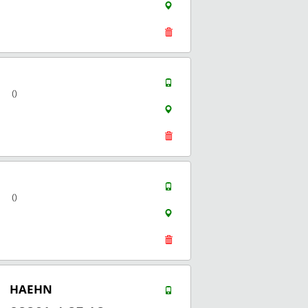
()
()
HAEHN