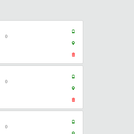
()
()
()