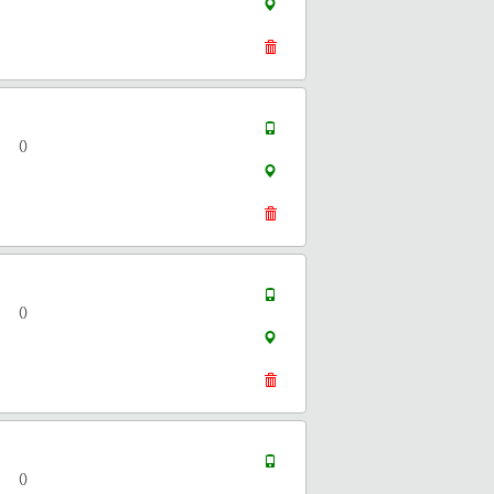
()
()
()