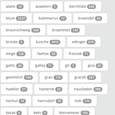
alami
auwelers
berchtold
34
5
648
blum
bommarius
braendel
3232
12
66
braunschweig
broemmel
348
143
brüske
busche
edinger
5
1015
679
emge
faehse
fronzek
128
49
71
galitz
galley
git
giza
48
71
5
60
gommlich
gran
grandt
109
170
261
haebler
hasterok
hausladen
57
32
296
herhut
herrndorf
hett
19
39
174
kazak
keks
kleinemeier
6
9
103