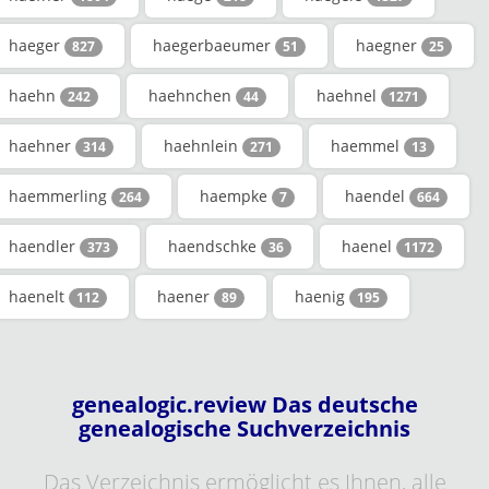
haeger
haegerbaeumer
haegner
827
51
25
haehn
haehnchen
haehnel
242
44
1271
haehner
haehnlein
haemmel
314
271
13
haemmerling
haempke
haendel
264
7
664
haendler
haendschke
haenel
373
36
1172
haenelt
haener
haenig
112
89
195
genealogic.review Das deutsche
genealogische Suchverzeichnis
Das Verzeichnis ermöglicht es Ihnen, alle