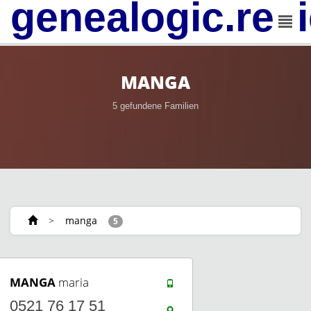
genealogic.rev
MANGA
5 gefundene Familien
>
manga
5
MANGA
maria
0521 76 17 51