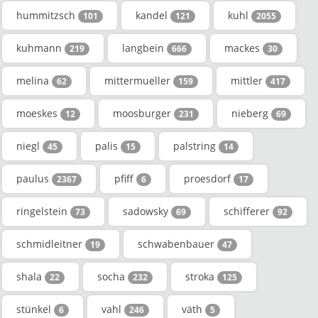
hummitzsch
kandel
kuhl
101
121
2055
kuhmann
langbein
mackes
219
666
30
melina
mittermueller
mittler
62
159
417
moeskes
moosburger
nieberg
12
231
69
niegl
palis
palstring
45
15
14
paulus
pfiff
proesdorf
2367
6
17
ringelstein
sadowsky
schifferer
73
69
92
schmidleitner
schwabenbauer
19
47
shala
socha
stroka
22
232
125
stünkel
vahl
väth
6
246
5