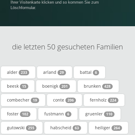
Ihrer Visitenkarte klicken und so kommen Sie zum
Löschformular.
die letzten 50 gesucheten Familien
alder
arland
battal
233
29
6
beesk
boenigk
brunken
15
201
428
combecher
conte
fernholz
19
206
224
foster
fustmann
gruenler
102
6
110
gutowski
habscheid
heiliger
255
63
264