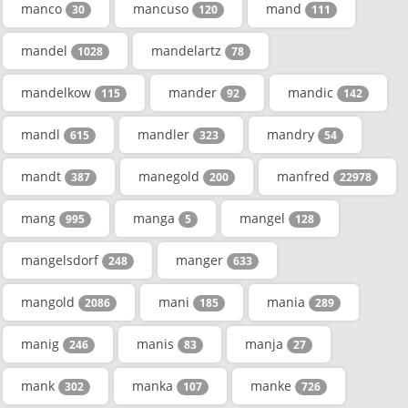
manco
mancuso
mand
30
120
111
mandel
mandelartz
1028
78
mandelkow
mander
mandic
115
92
142
mandl
mandler
mandry
615
323
54
mandt
manegold
manfred
387
200
22978
mang
manga
mangel
995
5
128
mangelsdorf
manger
248
633
mangold
mani
mania
2086
185
289
manig
manis
manja
246
83
27
mank
manka
manke
302
107
726