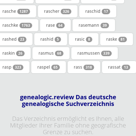
rasche
rascher
raschid
1287
326
17
raschke
rase
rasemann
1763
64
39
rashed
rashid
rasic
raske
23
5
8
81
raskin
rasmus
rasmussen
26
68
339
rasp
raspel
rass
rassat
323
65
318
13
genealogic.review Das deutsche
genealogische Suchverzeichnis
Das Verzeichnis ermöglicht es Ihnen, alle
Mitglieder Ihrer Familie ohne geografische
Grenze zu suchen.