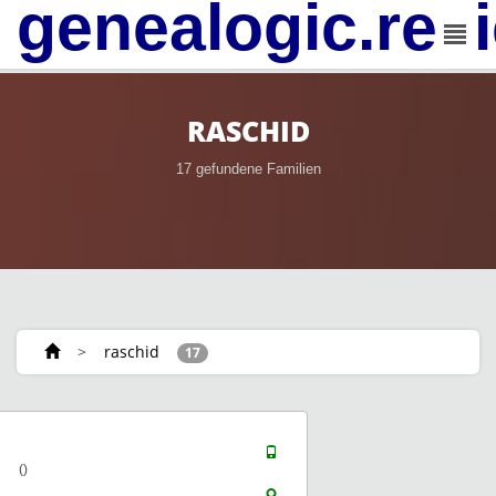
genealogic.rev
RASCHID
17 gefundene Familien
>
raschid
17
()