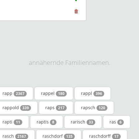
annähernde Familiennamen.
rapp
rappel
rappl
2367
180
396
rappold
raps
rapsch
339
217
120
rapti
raptis
rarisch
ras
11
8
33
6
rasch
raschdorf
raschdorff
2167
135
17