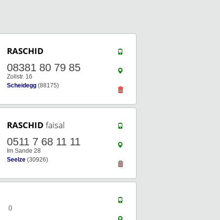
RASCHID
08381 80 79 85
Zollstr. 16
Scheidegg
(88175)
RASCHID
faisal
0511 7 68 11 11
Im Sande 28
Seelze
(30926)
()