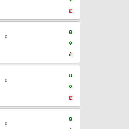
()
()
()