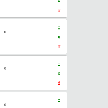
()
()
()