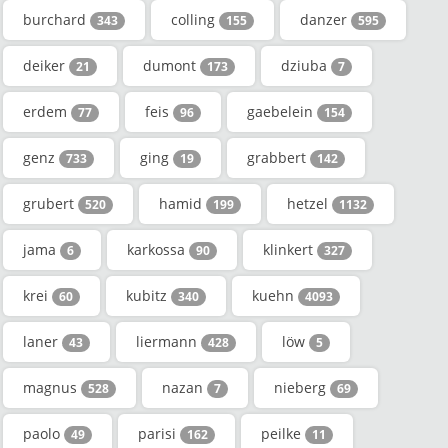
burchard
colling
danzer
343
155
595
deiker
dumont
dziuba
21
173
7
erdem
feis
gaebelein
77
96
154
genz
ging
grabbert
733
19
142
grubert
hamid
hetzel
520
199
1132
jama
karkossa
klinkert
6
90
327
krei
kubitz
kuehn
60
340
4093
laner
liermann
löw
43
428
5
magnus
nazan
nieberg
528
7
69
paolo
parisi
peilke
49
162
11