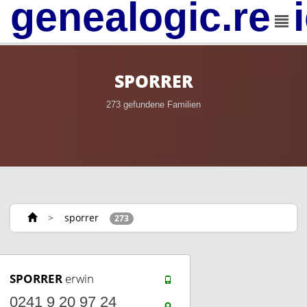
genealogic.rev
SPORRER
273 gefundene Familien
>
sporrer
273
SPORRER
erwin
0241 9 20 97 24