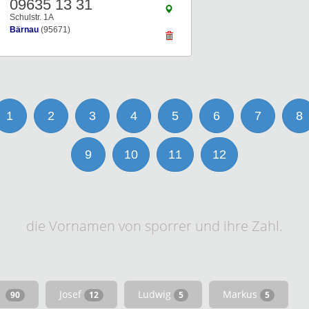
09635 13 31
Schulstr. 1A
Bärnau
(95671)
1
2
3
4
5
6
7
8
9
10
11
12
die Vornamen von sporrer und ihre Zahl.
Josef
Ludwig
Markus
90
12
5
5