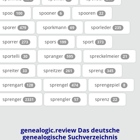
spoo
spooner
spooren
100
6
22
sporer
sporkmann
sporleder
479
69
235
sporrer
spors
sport
273
199
373
sportelli
spranger
spreckelmeier
30
595
21
spreiter
spreitzer
spreng
33
261
345
sprengart
sprengel
sprengepiel
128
474
8
sprenger
sprengler
sprenz
2331
57
22
genealogic.review Das deutsche
genealogische Suchverzeichnis