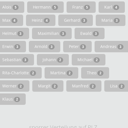
Alois
Hermann
Franz
Karl
5
5
5
4
Max
Heinz
Gerhard
Maria
4
4
3
3
Helmut
Maximilian
Ewald
3
3
3
Erwin
Arnold
Peter
Andreas
3
3
3
3
Sebastian
Johann
Michael
3
2
2
Rita-Charlotte
Martina
Theo
2
2
2
Werner
Margit
Manfred
Lisa
2
2
2
2
Klaus
2
sporrer Verteilung auf PLZ.