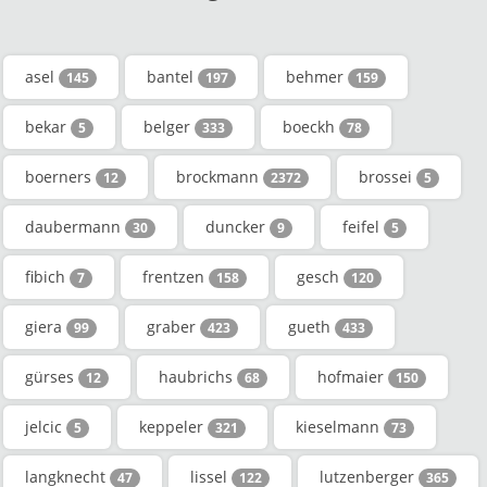
asel
bantel
behmer
145
197
159
bekar
belger
boeckh
5
333
78
boerners
brockmann
brossei
12
2372
5
daubermann
duncker
feifel
30
9
5
fibich
frentzen
gesch
7
158
120
giera
graber
gueth
99
423
433
gürses
haubrichs
hofmaier
12
68
150
jelcic
keppeler
kieselmann
5
321
73
langknecht
lissel
lutzenberger
47
122
365