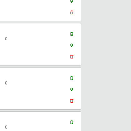
()
()
()