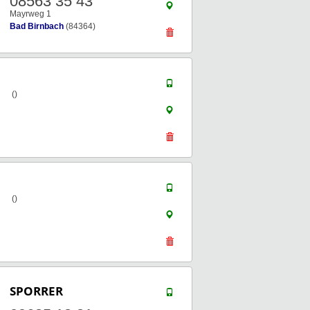
08563 35 43
Mayrweg 1
Bad Birnbach
(84364)
()
()
SPORRER