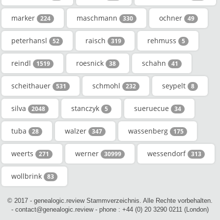
marker
maschmann
ochner
224
330
49
peterhansl
raisch
rehmuss
52
319
5
reindl
roesnick
schahn
1519
38
41
scheithauer
schmohl
seypelt
531
232
8
silva
stanczyk
sueruecue
2048
5
34
tuba
walzer
wassenberg
28
347
175
weerts
werner
wessendorf
271
30999
313
wollbrink
83
© 2017 - genealogic.review Stammverzeichnis. Alle Rechte vorbehalten.
- contact@genealogic.review - phone : +44 (0) 20 3290 0211 (London)