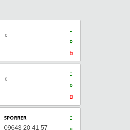
()
()
SPORRER
09643 20 41 57