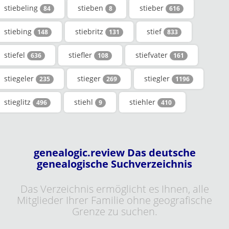
stiebeling
stieben
stieber
84
8
616
stiebing
stiebritz
stief
148
131
833
stiefel
stiefler
stiefvater
636
108
161
stiegeler
stieger
stiegler
235
269
1196
stieglitz
stiehl
stiehler
496
9
410
genealogic.review Das deutsche
genealogische Suchverzeichnis
Das Verzeichnis ermöglicht es Ihnen, alle
Mitglieder Ihrer Familie ohne geografische
Grenze zu suchen.