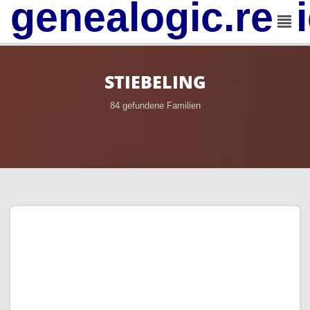
genealogic.rev
STIEBELING
84 gefundene Familien