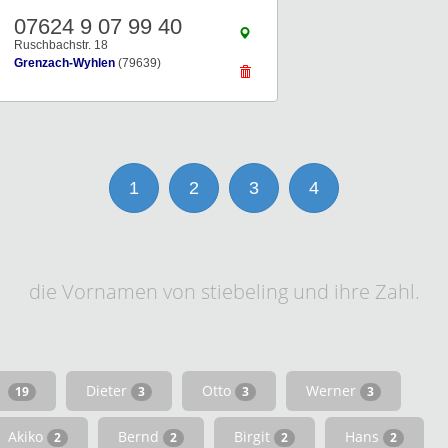
07624 9 07 99 40
Ruschbachstr. 18
Grenzach-Wyhlen
(79639)
1
2
3
4
die Vornamen von stiebeling und ihre Zahl.
Dieter
Otto
Werner
19
3
3
3
Akiko
Bernd
Birgit
Hans
2
2
2
2