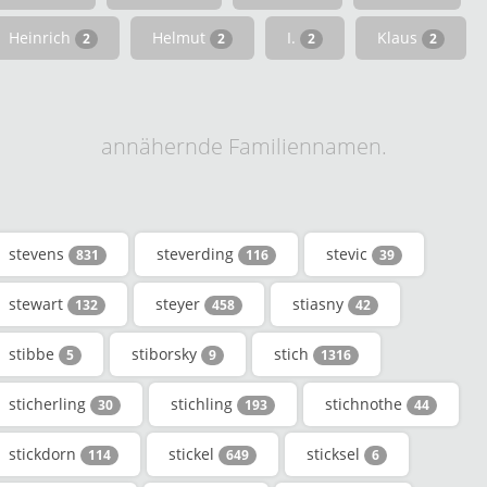
Heinrich
Helmut
I.
Klaus
2
2
2
2
annähernde Familiennamen.
stevens
steverding
stevic
831
116
39
stewart
steyer
stiasny
132
458
42
stibbe
stiborsky
stich
5
9
1316
sticherling
stichling
stichnothe
30
193
44
stickdorn
stickel
sticksel
114
649
6