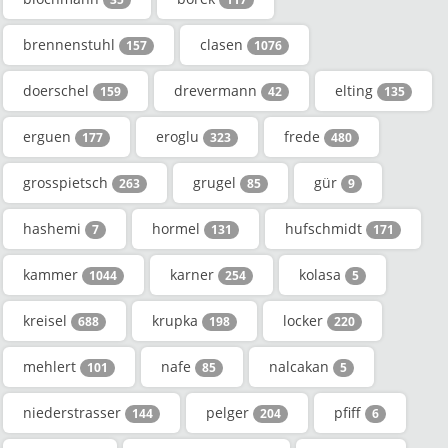
brennenstuhl
clasen
157
1076
doerschel
drevermann
elting
159
42
135
erguen
eroglu
frede
177
323
480
grosspietsch
grugel
gür
263
85
9
hashemi
hormel
hufschmidt
7
131
171
kammer
karner
kolasa
1044
254
5
kreisel
krupka
locker
688
198
220
mehlert
nafe
nalcakan
101
85
5
niederstrasser
pelger
pfiff
144
204
6