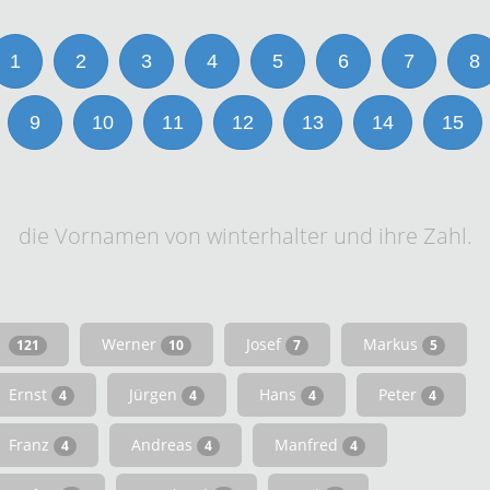
1
2
3
4
5
6
7
8
9
10
11
12
13
14
15
die Vornamen von winterhalter und ihre Zahl.
Werner
Josef
Markus
121
10
7
5
Ernst
Jürgen
Hans
Peter
4
4
4
4
Franz
Andreas
Manfred
4
4
4