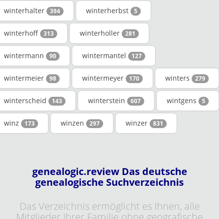
winterhalter
winterherbst
394
5
winterhoff
winterholler
313
281
wintermann
wintermantel
90
127
wintermeier
wintermeyer
winters
98
170
279
winterscheid
winterstein
wintgens
143
607
5
winz
winzen
winzer
173
297
831
genealogic.review Das deutsche
genealogische Suchverzeichnis
Das Verzeichnis ermöglicht es Ihnen, alle
Mitglieder Ihrer Familie ohne geografische