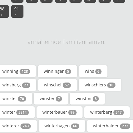
88
91
5
5
annähernde Familiennamen.
winning
winninger
wins
128
5
6
winsberg
winschel
winschiers
27
57
10
winstel
winster
winston
70
7
8
winter
winterbauer
winterberg
5814
99
547
winterer
winterhagen
winterhalder
243
66
272