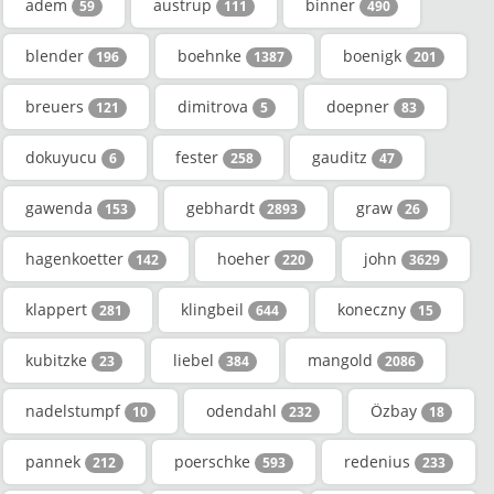
adem
austrup
binner
59
111
490
blender
boehnke
boenigk
196
1387
201
breuers
dimitrova
doepner
121
5
83
dokuyucu
fester
gauditz
6
258
47
gawenda
gebhardt
graw
153
2893
26
hagenkoetter
hoeher
john
142
220
3629
klappert
klingbeil
koneczny
281
644
15
kubitzke
liebel
mangold
23
384
2086
nadelstumpf
odendahl
Özbay
10
232
18
pannek
poerschke
redenius
212
593
233