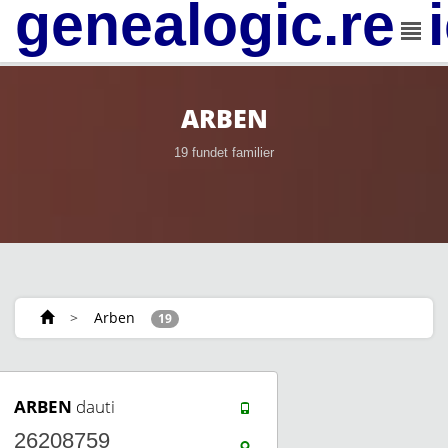
genealogic.rev
ARBEN
19 fundet familier
>
Arben
19
ARBEN
dauti
26208759