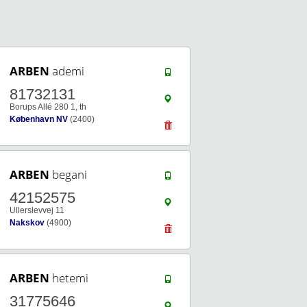
ARBEN
ademi
81732131
Borups Allé 280 1, th
København NV
(2400)
ARBEN
begani
42152575
Ullerslevvej 11
Nakskov
(4900)
ARBEN
hetemi
31775646