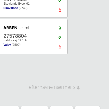
Skovlunde Byvej 61
Skovlunde
(2740)
ARBEN
selimi
27578804
Heldbovej 69 1, tv
Valby
(2500)
efternavne nærmer sig.