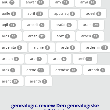
anu
anwar
any
anya
7
84
12
98
aoife
april
aputsiaq
aqeel
5
18
5
8
aqil
araceli
arafat
aram
11
5
6
29
aras
arash
araz
arben
10
32
9
19
arbenita
archie
arda
ardeshir
5
5
5
11
ardian
are
aree
aref
5
7
6
13
arek
arend
arendse
arendt
6
10
40
8
arent
arenth
25
5
genealogic.review Den genealogiske