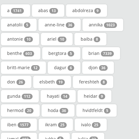
a
abas
abdolreza
1741
13
9
anatolii
anne-line
annika
5
36
1023
antonie
ariel
baiba
10
10
8
benthe
bergtora
brian
603
5
7339
britt-marie
dagur
djon
12
6
36
don
elsbeth
fereshteh
26
19
8
gunda
hayati
heidar
112
14
9
hermod
hoda
hvidtfeldt
20
36
5
iben
ikram
ivalo
1577
25
25
jamal
jukka
julija