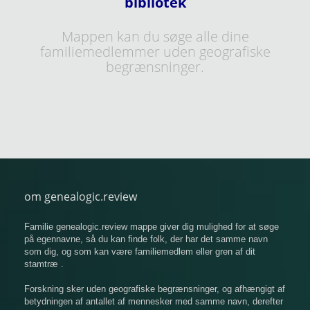
bibliotek
Mappen kan du søge alle dine
familiemedlemmer uden geografiske
begrænsninger.
om genealogic.review
Familie genealogic.review mappe giver dig mulighed for at søge
på egennavne, så du kan finde folk, der har det samme navn
som dig, og som kan være familiemedlem eller gren af ​​dit
stamtræ .
Forskning sker uden geografiske begrænsninger, og afhængigt af
betydningen af ​​antallet af mennesker med samme navn, derefter