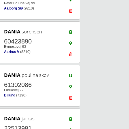
Peter Bruuns Vej 99
Aalborg SØ
(9210)
DANIA
sorensen
60423890
Bymosevej 93
Aarhus V
(8210)
DANIA
poulina skov
61302086
Lærkevej 22
Billund
(7190)
DANIA
jarkas
22513991