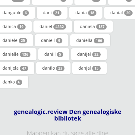
danguole
dani
dania
danial
6
21
18
20
danica
daniel
daniela
19
4332
187
daniele
daniell
daniella
25
9
166
danielle
daniil
danijel
136
5
22
danijela
danilo
danjal
47
23
15
danko
6
genealogic.review Den genealogiske
bibliotek
Mappen kan du søge alle dine