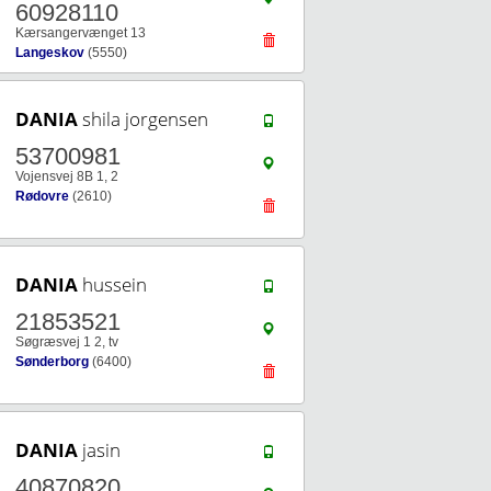
60928110
Kærsangervænget 13
Langeskov
(5550)
DANIA
shila jorgensen
53700981
Vojensvej 8B 1, 2
Rødovre
(2610)
DANIA
hussein
21853521
Søgræsvej 1 2, tv
Sønderborg
(6400)
DANIA
jasin
40870820