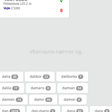
Finlandsvej 125 2, tv
Vejle
(7100)
efternavne nærmer sig.
dalia
dalibor
daliborka
40
22
7
dalila
damaris
damian
17
8
54
damien
damir
damon
14
66
6
dan
dan-mario
dana
dane
2878
5
82
8