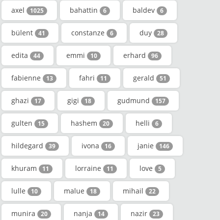
axel
bahattin
baldev
1025
6
6
bülent
constanze
duy
41
6
28
edita
emmi
erhard
44
10
96
fabienne
fahri
gerald
13
11
51
ghazi
gigi
gudmund
17
18
157
gulten
hashem
helli
15
20
6
hildegard
ivona
janie
39
16
146
khuram
lorraine
love
11
11
5
lulle
malue
mihail
10
18
22
munira
nanja
nazir
20
14
23