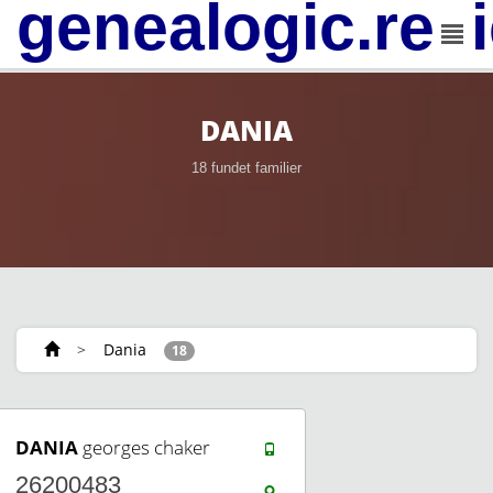
genealogic.rev
DANIA
18 fundet familier
>
Dania
18
DANIA
georges chaker
26200483