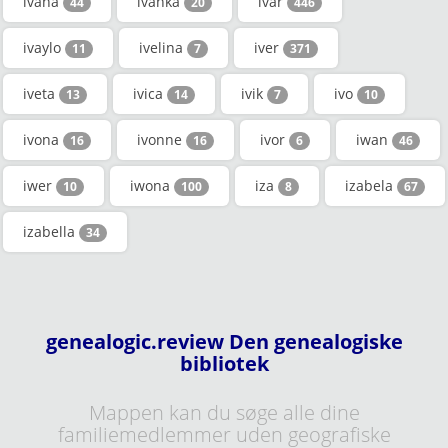
ivana
ivanka
ivar
44
20
446
ivaylo
ivelina
iver
11
7
371
iveta
ivica
ivik
ivo
13
14
7
10
ivona
ivonne
ivor
iwan
16
16
6
46
iwer
iwona
iza
izabela
10
100
8
67
izabella
34
genealogic.review Den genealogiske
bibliotek
Mappen kan du søge alle dine
familiemedlemmer uden geografiske