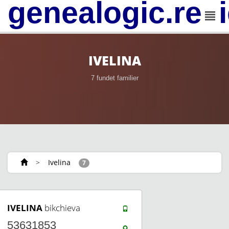
genealogic.rev
IVELINA
7 fundet familier
>
Ivelina
7
IVELINA
bikchieva
53631853