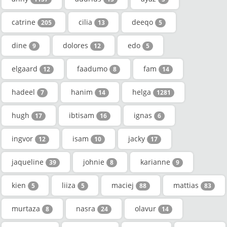
catrine
cilia
deeqo
205
13
5
dine
dolores
edo
9
12
5
elgaard
faadumo
fam
12
8
14
hadeel
hanim
helga
7
14
1281
hugh
ibtisam
ignas
17
16
6
ingvor
isam
jacky
12
10
17
jaqueline
johnie
karianne
39
8
9
kien
liiza
maciej
mattias
5
5
88
83
murtaza
nasra
olavur
8
24
14