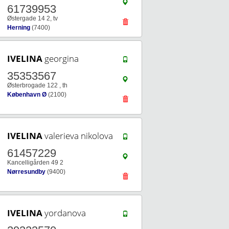
61739953
Østergade 14 2, tv
Herning
(7400)
IVELINA
georgina
35353567
Østerbrogade 122 , th
København Ø
(2100)
IVELINA
valerieva nikolova
61457229
Kancelligården 49 2
Nørresundby
(9400)
IVELINA
yordanova