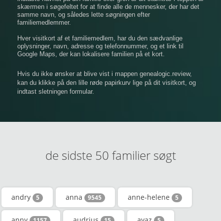
​​skærmen i søgefeltet for at finde alle de mennesker, der har det
samme navn, og således lette søgningen efter
familiemedlemmer.
Hver visitkort af et familiemedlem, har du den sædvanlige
oplysninger, navn, adresse og telefonnummer, og et link til
Google Maps, der kan lokalisere familien på et kort.
Hvis du ikke ønsker at blive vist i mappen genealogic.review,
kan du klikke på den lille røde papirkurv lige på dit visitkort, og
indtast sletningen formular.
de sidste 50 familier søgt
andry
anna
anne-helene
5
9545
5
anny
audrius
ayaz
1157
15
5