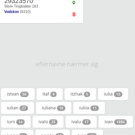
29323570
Store Tingbakke 183
Vodskov
(9310)
efternavne nærmer sig.
istvan
itaf
itzhak
iulia
56
8
5
13
iulian
iuliana
iuliia
27
10
11
iurii
ivalo
ivalu
ivan
14
25
17
1896