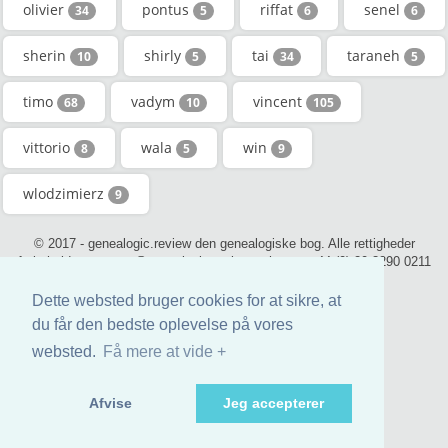
olivier
pontus
riffat
senel
34
5
6
6
sherin
shirly
tai
taraneh
10
5
34
5
timo
vadym
vincent
68
10
105
vittorio
wala
win
8
5
9
wlodzimierz
9
© 2017 - genealogic.review den genealogiske bog. Alle rettigheder
forbeholdt. - contact@genealogic.review - phone : +44 (0) 20 3290 0211
(London)
Dette websted bruger cookies for at sikre, at
du får den bedste oplevelse på vores
websted.
Få mere at vide +
Afvise
Jeg accepterer