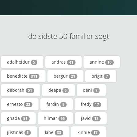
de sidste 50 familier søgt
adalheidur
andras
annine
5
41
10
benedicte
bergur
brigit
311
21
7
deborah
deepa
deni
51
6
7
ernesto
fardin
fredy
22
9
17
ghada
hilmar
javid
51
95
12
justinas
kine
kinnie
5
33
17