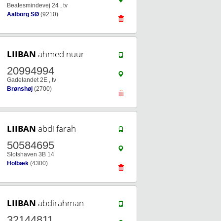
Beatesmindevej 24 , tv
Aalborg SØ
(9210)
LIIBAN
ahmed nuur
20994994
Gadelandet 2E , tv
Brønshøj
(2700)
LIIBAN
abdi farah
50584695
Slotshaven 3B 14
Holbæk
(4300)
LIIBAN
abdirahman
32144811