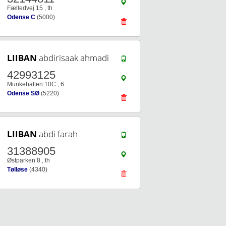
Fælledvej 15 , th
Odense C
(5000)
LIIBAN
abdirisaak ahmadi
42993125
Munkehatten 10C , 6
Odense SØ
(5220)
LIIBAN
abdi farah
31388905
Østparken 8 , th
Tølløse
(4340)