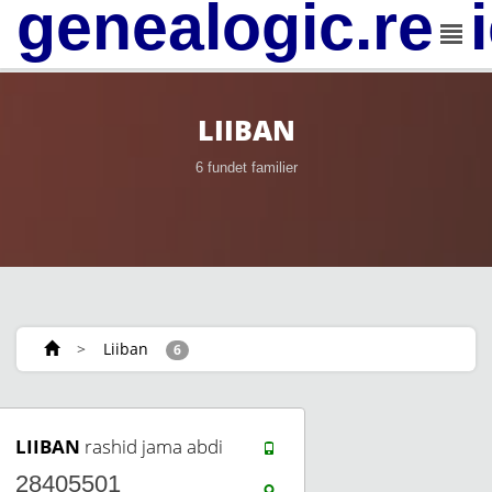
genealogic.rev
LIIBAN
6 fundet familier
>
Liiban
6
LIIBAN
rashid jama abdi
28405501