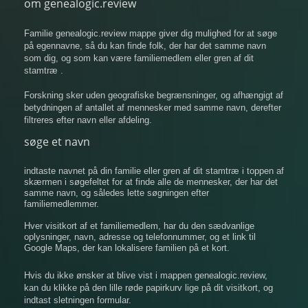
om genealogic.review
Familie genealogic.review mappe giver dig mulighed for at søge
på egennavne, så du kan finde folk, der har det samme navn
som dig, og som kan være familiemedlem eller gren af ​​dit
stamtræ .
Forskning sker uden geografiske begrænsninger, og afhængigt af
betydningen af ​​antallet af mennesker med samme navn, derefter
filtreres efter navn eller afdeling.
søge et navn
indtaste navnet på din familie eller gren af ​​dit stamtræ i toppen af
​​skærmen i søgefeltet for at finde alle de mennesker, der har det
samme navn, og således lette søgningen efter
familiemedlemmer.
Hver visitkort af et familiemedlem, har du den sædvanlige
oplysninger, navn, adresse og telefonnummer, og et link til
Google Maps, der kan lokalisere familien på et kort.
Hvis du ikke ønsker at blive vist i mappen genealogic.review,
kan du klikke på den lille røde papirkurv lige på dit visitkort, og
indtast sletningen formular.