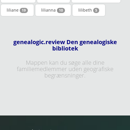
liliane
lilianna
lilibeth
19
10
5
genealogic.review Den genealogiske
bibliotek
Mappen kan du søge alle dine
familiemedlemmer uden geografiske
begrænsninger.