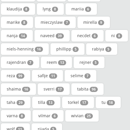
klaudija
lyng
mariia
8
8
6
marike
mieczyslaw
mirella
8
7
9
nanja
naveed
necdet
ni
14
39
6
8
niels-henning
phillipp
rabiya
16
5
5
rajendran
reem
rejner
7
13
5
reza
safije
selime
99
11
7
shaima
sverri
tabita
16
17
96
taha
tilla
torkel
tu
29
13
17
18
varna
vilmar
wivian
8
6
25
wolf
zijada
11
5