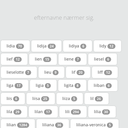
efternavne nærmer sig.
lidia
lidija
lidiya
lidy
70
24
6
12
lief
lien
liene
liesel
12
15
7
6
lieselotte
lieu
lif
liff
7
9
20
12
liga
ligia
ligita
liiban
17
5
8
6
liis
liisa
liiza
lil
6
25
5
26
lila
lilan
lili
lilia
29
17
294
30
lilian
liliana
liliana-veronica
1284
36
5