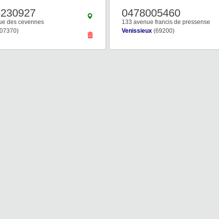
5230927
0478005460
ue des cevennes
133 avenue francis de pressense
07370)
Venissieux
(69200)