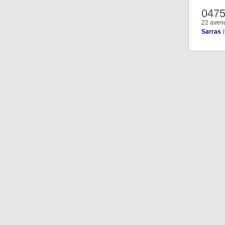
047
22 aven
Sarras
(