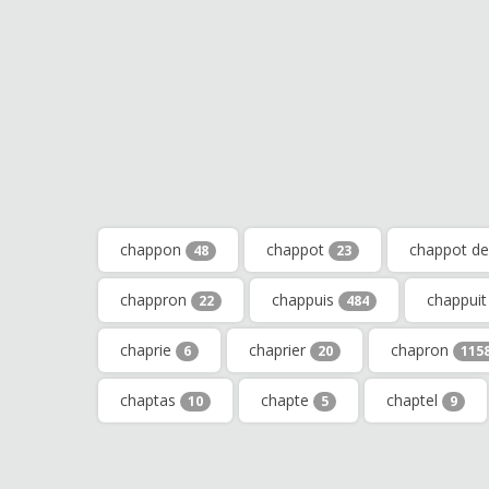
chappon
chappot
chappot de
48
23
chappron
chappuis
chappui
22
484
chaprie
chaprier
chapron
6
20
115
chaptas
chapte
chaptel
10
5
9