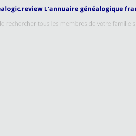
alogic.review L'annuaire généalogique fra
de rechercher tous les membres de votre famille s