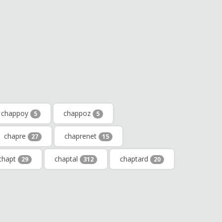
chappoy
chappoz
5
5
chapre
chaprenet
27
15
chapt
chaptal
chaptard
29
312
20