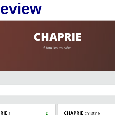
review
CHAPRIE
6 familles trouvées
RIE
s
CHAPRIE
christine