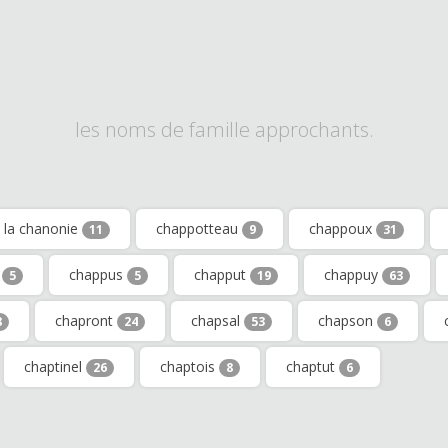
les noms de famille approchants.
 la chanonie
chappotteau
chappoux
11
9
31
t
chappus
chapput
chappuy
5
5
19
63
chapront
chapsal
chapson
8
24
53
6
chaptinel
chaptois
chaptut
26
8
6