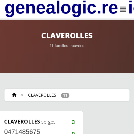
genealogic.rev
CLAVEROLLES
11 familles trouvées
>
CLAVEROLLES
11
CLAVEROLLES
serges
0471485675