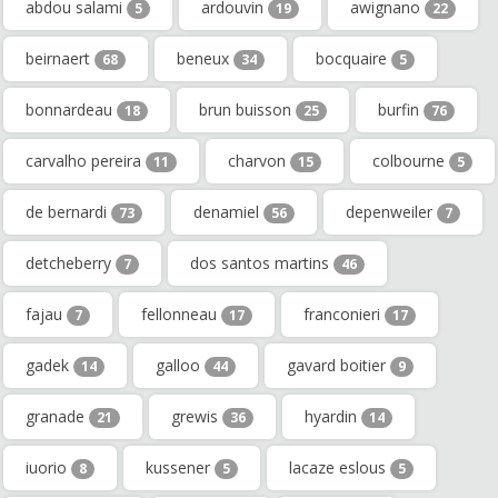
abdou salami
ardouvin
awignano
5
19
22
beirnaert
beneux
bocquaire
68
34
5
bonnardeau
brun buisson
burfin
18
25
76
carvalho pereira
charvon
colbourne
11
15
5
de bernardi
denamiel
depenweiler
73
56
7
detcheberry
dos santos martins
7
46
fajau
fellonneau
franconieri
7
17
17
gadek
galloo
gavard boitier
14
44
9
granade
grewis
hyardin
21
36
14
iuorio
kussener
lacaze eslous
8
5
5