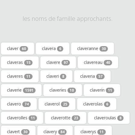
les noms de famille approchants.
claver
clavera
claveranne
60
6
30
claveras
clavere
clavereau
15
97
40
claveres
claveri
claveria
11
8
57
claverie
claveries
claverin
1591
10
11
clavero
claverol
claverolas
74
25
6
claverolles
claverotte
claveroulas
11
23
8
clavert
clavery
claverys
30
84
11