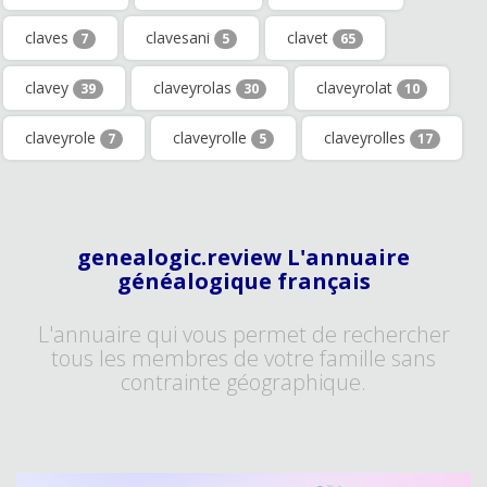
claves
clavesani
clavet
7
5
65
clavey
claveyrolas
claveyrolat
39
30
10
claveyrole
claveyrolle
claveyrolles
7
5
17
genealogic.review L'annuaire
généalogique français
L'annuaire qui vous permet de rechercher
tous les membres de votre famille sans
contrainte géographique.