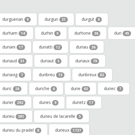
durguerian
durgun
durgut
9
31
9
durham
durhin
durhone
duri
14
5
36
45
duriani
duriatti
duriau
17
12
36
duriaud
duriaut
duriaux
51
5
79
duriavig
duribreu
duribreux
7
15
82
duric
duriche
durie
duriec
28
6
65
7
durier
duries
durietz
292
9
17
durieu
durieu de lacarelle
391
5
durieu du pradel
durieux
8
1737