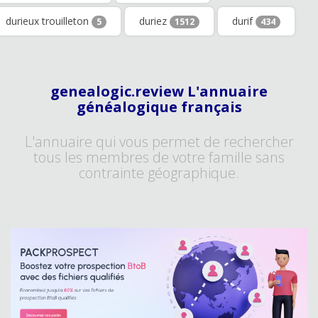
durieux trouilleton
duriez
durif
5
1512
434
genealogic.review L'annuaire
généalogique français
L'annuaire qui vous permet de rechercher
tous les membres de votre famille sans
contrainte géographique.