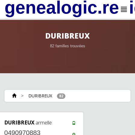
genealogic.rev
DURIBREUX
82 familles trouvées
>
DURIBREUX
82
DURIBREUX
armelle
0490970883