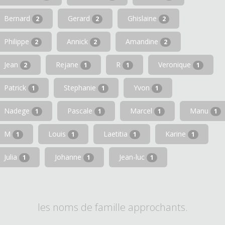
Bernard
Gerard
Ghislaine
2
2
2
Philippe
Annick
Amandine
2
2
2
Jean
Rejane
R
Veronique
2
1
1
1
Patrick
Stephanie
Yvon
1
1
1
Nadege
Pascale
Marcel
Manu
1
1
1
1
M
Louis
Laetitia
Karine
1
1
1
1
Julia
Johanne
Jean-luc
1
1
1
les noms de famille approchants.