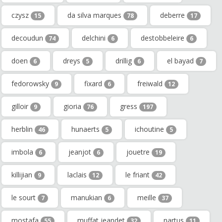
czysz
da silva marques
deberre
15
78
17
decoudun
delchini
destobbeleire
74
6
6
doen
dreys
drillig
el bayad
6
5
6
7
fedorowsky
fixard
freiwald
9
6
12
gilloir
gioria
gress
9
76
197
herblin
hunaerts
ichoutine
46
5
5
imbola
jeanjot
jouetre
6
6
19
killijian
laclais
le friant
9
12
42
le sourt
manukian
meille
7
6
37
mostafa
muffat jeandet
nartus
55
32
11