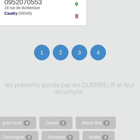
0952070553
18 rue de dunkerque
Caudry
(59540)
1
2
3
4
les prénoms portés par les DURIBREUX et leur
décompte..
Jean-louis
Daniel
Marie-line
4
2
2
Christophe
Christine
Emilie
2
2
2