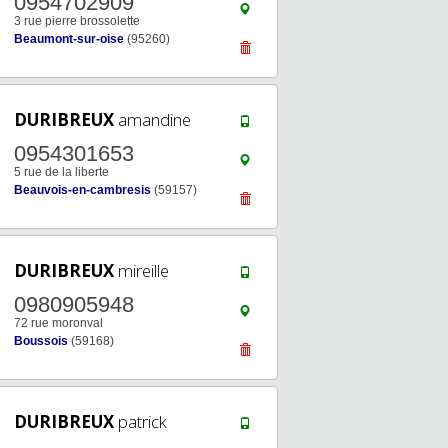
0954702909
3 rue pierre brossolette
Beaumont-sur-oise
(95260)
DURIBREUX
amandine
0954301653
5 rue de la liberte
Beauvois-en-cambresis
(59157)
DURIBREUX
mireille
0980905948
72 rue moronval
Boussois
(59168)
DURIBREUX
patrick