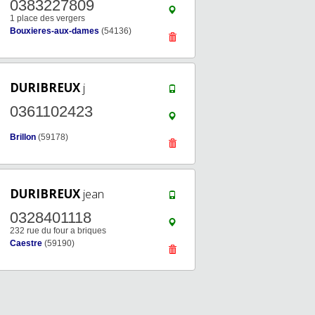
0383227809
1 place des vergers
Bouxieres-aux-dames
(54136)
DURIBREUX
j
0361102423
Brillon
(59178)
DURIBREUX
jean
0328401118
232 rue du four a briques
Caestre
(59190)