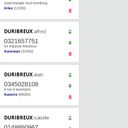
resid triangle neuf montlong
Arles
(13200)
DURIBREUX
alfred
0321657751
54 impasse lheureux
Aurensan
(32400)
DURIBREUX
alain
0345028108
4 rue d auvergne
Auxerre
(89000)
DURIBREUX
isabelle
0149860967