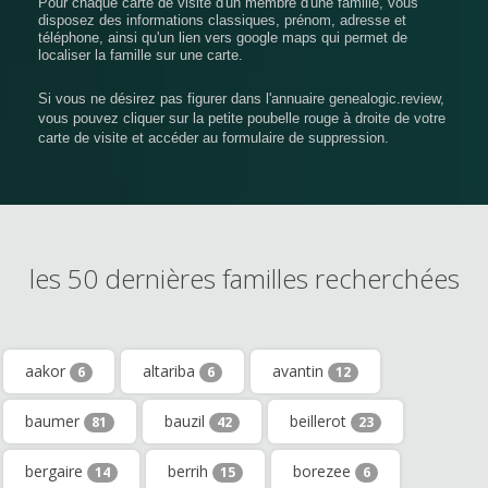
Pour chaque carte de visite d'un membre d'une famille, vous
disposez des informations classiques, prénom, adresse et
téléphone, ainsi qu'un lien vers google maps qui permet de
localiser la famille sur une carte.
Si vous ne désirez pas figurer dans l'annuaire genealogic.review,
vous pouvez cliquer sur la petite poubelle rouge à droite de votre
carte de visite et accéder au formulaire de suppression.
les 50 dernières familles recherchées
aakor
altariba
avantin
6
6
12
baumer
bauzil
beillerot
81
42
23
bergaire
berrih
borezee
14
15
6