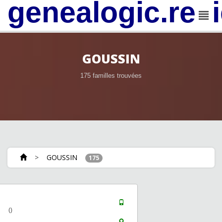
genealogic.rev
GOUSSIN
175 familles trouvées
>
GOUSSIN
175
()