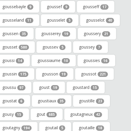
goussebayle
goussef
gousseff
9
9
17
gousseland
gousselet
gousselot
11
5
40
goussen
gousserey
goussery
35
19
21
gousset
goussev
goussey
580
5
7
goussi
goussiaume
goussies
14
10
16
goussin
gousson
goussot
175
19
221
goussu
goust
goustard
97
19
15
goustat
goustiaux
goustille
6
35
23
gousy
gout
goutagneux
15
685
42
goutagny
goutail
goutaille
194
5
18