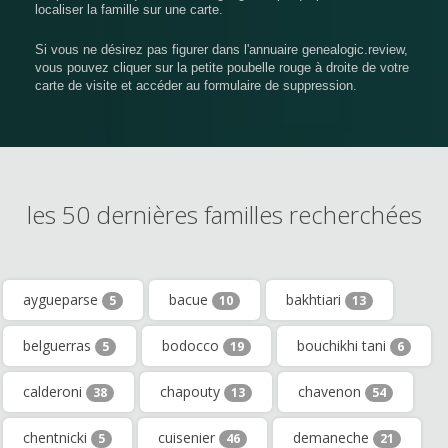
localiser la famille sur une carte.
Si vous ne désirez pas figurer dans l'annuaire genealogic.review,
vous pouvez cliquer sur la petite poubelle rouge à droite de votre
carte de visite et accéder au formulaire de suppression.
les 50 dernières familles recherchées
aygueparse
bacue
bakhtiari
5
10
13
belguerras
bodocco
bouchikhi tani
5
19
6
calderoni
chapouty
chavenon
38
13
54
chentnicki
cuisenier
demaneche
5
46
21