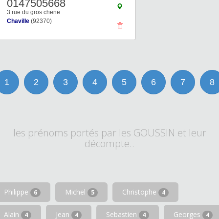
0147505668
3 rue du gros chene
Chaville
(92370)
1
2
3
4
5
6
7
8
les prénoms portés par les GOUSSIN et leur
décompte..
Philippe
Michel
Christophe
6
5
4
Alain
Jean
Sebastien
Georges
4
4
4
4