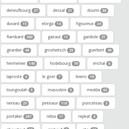
deneufbourg
dessal
doumi
27
21
88
duvard
elorga
figoureux
15
14
24
flambard
gairaut
gardiole
380
11
21
girardier
grosheitsch
guerbert
49
25
49
hermenier
hodebourg
imchal
140
79
6
laproste
le goer
liviero
6
7
19
loungoulah
massobre
medda
5
5
63
nereau
pinteaux
ponceteau
25
110
5
portalier
rebia
repkat
287
11
6