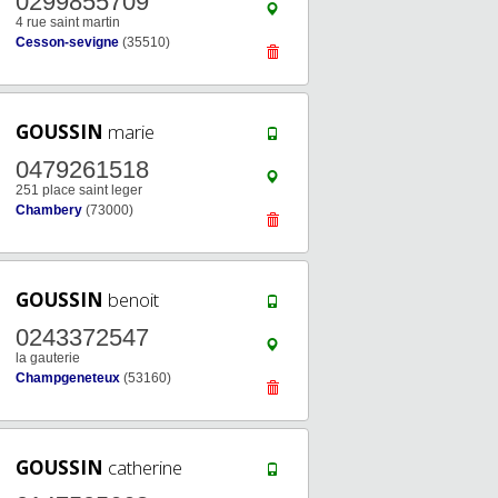
0299855709
4 rue saint martin
Cesson-sevigne
(35510)
GOUSSIN
marie
0479261518
251 place saint leger
Chambery
(73000)
GOUSSIN
benoit
0243372547
la gauterie
Champgeneteux
(53160)
GOUSSIN
catherine