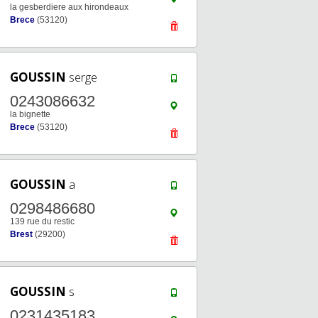
la gesberdiere aux hirondeaux
Brece
(53120)
GOUSSIN
serge
0243086632
la bignette
Brece
(53120)
GOUSSIN
a
0298486680
139 rue du restic
Brest
(29200)
GOUSSIN
s
0231435183