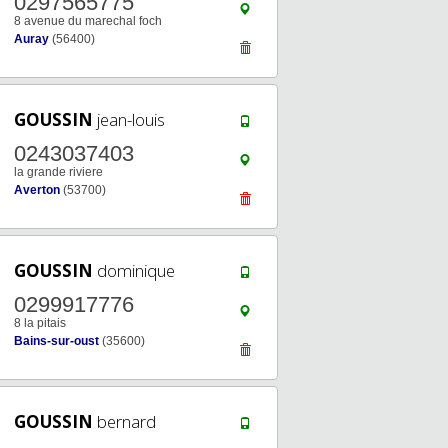
0297565775
8 avenue du marechal foch
Auray
(56400)
GOUSSIN
jean-louis
0243037403
la grande riviere
Averton
(53700)
GOUSSIN
dominique
0299917776
8 la pitais
Bains-sur-oust
(35600)
GOUSSIN
bernard