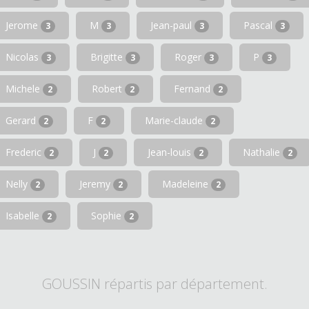
Jerome
M
Jean-paul
Pascal
3
3
3
3
Nicolas
Brigitte
Roger
P
3
3
3
3
Michele
Robert
Fernand
2
2
2
Gerard
F
Marie-claude
2
2
2
Frederic
J
Jean-louis
Nathalie
2
2
2
2
Nelly
Jeremy
Madeleine
2
2
2
Isabelle
Sophie
2
2
GOUSSIN répartis par département.