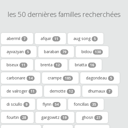
les 50 dernières familles recherchées
abermil
afquir
aug song
7
11
5
ayvazyan
baraban
bidou
5
79
138
biseux
brenta
briatta
11
12
16
carbonare
crampe
dagondeau
14
185
5
de valroger
demotte
dhumaux
11
12
7
di sciullo
flynn
foncillas
9
54
35
fourtin
gargowitz
ghosn
28
19
27