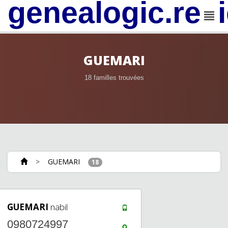
genealogic.rev
GUEMARI
18 familles trouvées
>
GUEMARI
18
GUEMARI
nabil
0980724997