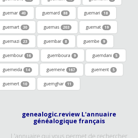
guemar
guemard
guemari
40
88
18
guemart
guemas
guemat
30
203
19
guemazi
guembar
guembe
23
8
9
guembour
guemboura
guemdani
16
9
5
guemeida
guemene
guement
14
167
5
guemert
guemghar
10
11
genealogic.review L'annuaire
généalogique français
L'annuaire qui vous permet de rechercher