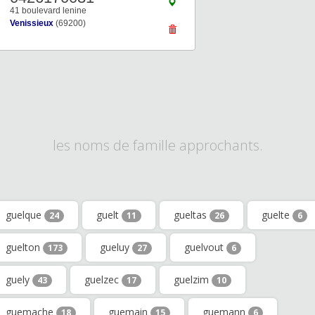
41 boulevard lenine
Venissieux
(69200)
les noms de famille approchants.
guelque
guelt
gueltas
guelte
24
11
26
6
guelton
gueluy
guelvout
173
27
6
guely
guelzec
guelzim
43
17
10
guemache
guemain
guemann
18
15
6