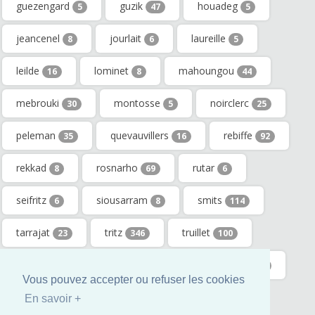
guezengard
guzik
houadeg
5
47
5
jeancenel
jourlait
laureille
8
6
5
leilde
lominet
mahoungou
16
8
44
mebrouki
montosse
noirclerc
30
5
25
peleman
quevauvillers
rebiffe
35
16
92
rekkad
rosnarho
rutar
8
69
6
seifritz
siousarram
smits
6
8
114
tarrajat
tritz
truillet
23
346
100
vankerkore
volterrani
wengerek
6
6
5
Vous pouvez accepter ou refuser les cookies
yahoubi
5
En savoir +