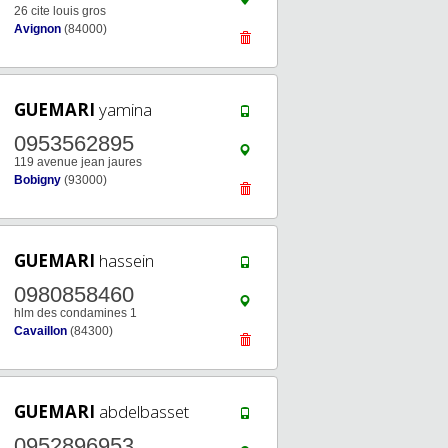
26 cite louis gros
Avignon
(84000)
GUEMARI
yamina
0953562895
119 avenue jean jaures
Bobigny
(93000)
GUEMARI
hassein
0980858460
hlm des condamines 1
Cavaillon
(84300)
GUEMARI
abdelbasset
0952896953