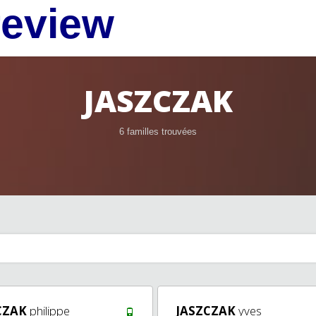
review
JASZCZAK
6 familles trouvées
CZAK
philippe
JASZCZAK
yves