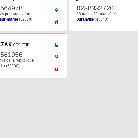
5564978
0238332720
vis prez sur marne
18 rue du 21 aout 1944
sur-marne
(52170)
Juranville
(45340)
CZAK
casimir
5561956
ue de la republique
zier
(52100)