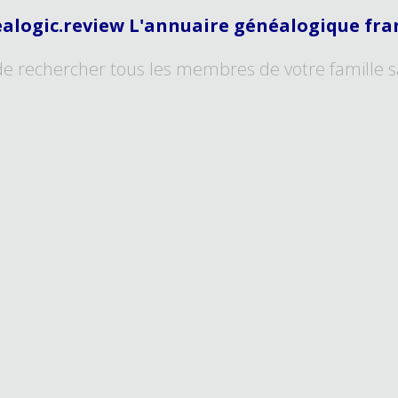
alogic.review L'annuaire généalogique fra
de rechercher tous les membres de votre famille s