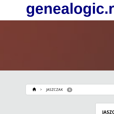
genealogic.
>
JASZCZAK
6
JASZ