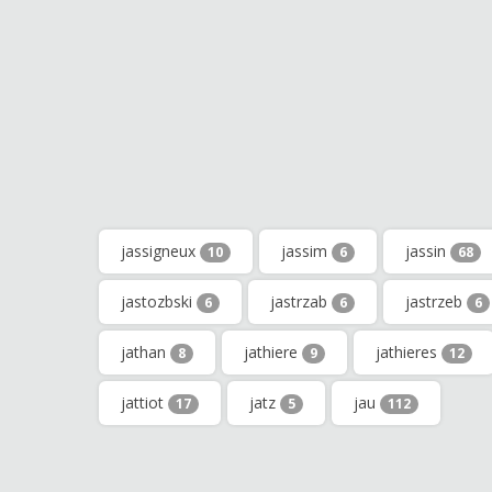
jassigneux
jassim
jassin
10
6
68
jastozbski
jastrzab
jastrzeb
6
6
6
jathan
jathiere
jathieres
8
9
12
jattiot
jatz
jau
17
5
112