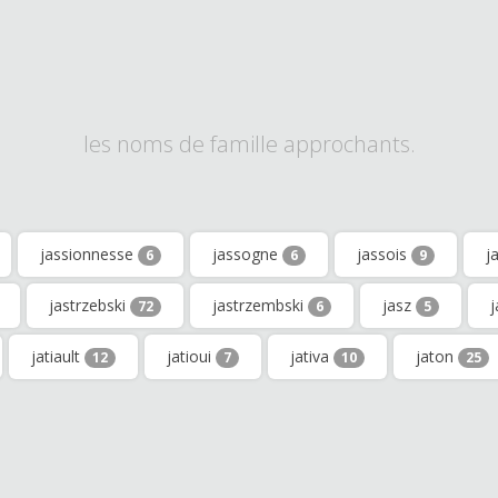
les noms de famille approchants.
jassionnesse
jassogne
jassois
j
6
6
9
jastrzebski
jastrzembski
jasz
72
6
5
jatiault
jatioui
jativa
jaton
12
7
10
25