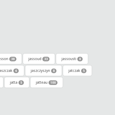
asson
jassoud
jassousti
38
33
8
jaszczak
jaszczyszyn
jatczak
6
8
5
jatta
jatteau
5
100