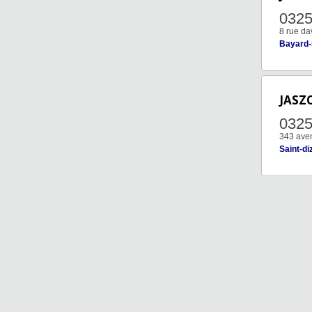
032
8 rue da
Bayard-
JASZ
032
343 aven
Saint-di