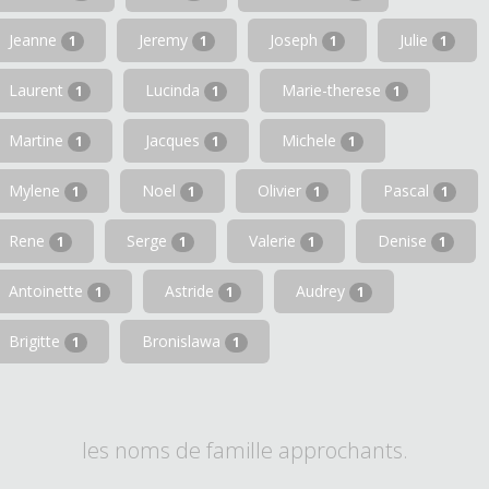
Jeanne
Jeremy
Joseph
Julie
1
1
1
1
Laurent
Lucinda
Marie-therese
1
1
1
Martine
Jacques
Michele
1
1
1
Mylene
Noel
Olivier
Pascal
1
1
1
1
Rene
Serge
Valerie
Denise
1
1
1
1
Antoinette
Astride
Audrey
1
1
1
Brigitte
Bronislawa
1
1
les noms de famille approchants.