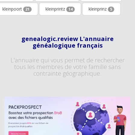
kleinpoort
kleinprintz
kleinprinz
21
14
5
genealogic.review L'annuaire
généalogique français
L'annuaire qui vous permet de rechercher
tous les membres de votre famille sans
contrainte géographique.