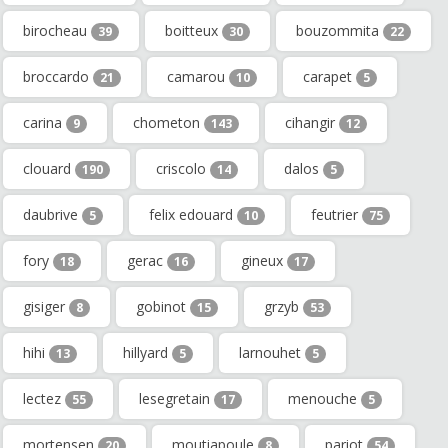
birocheau
boitteux
bouzommita
39
30
22
broccardo
camarou
carapet
21
10
5
carina
chometon
cihangir
9
143
12
clouard
criscolo
dalos
190
14
5
daubrive
felix edouard
feutrier
5
10
75
fory
gerac
gineux
18
16
17
gisiger
gobinot
grzyb
8
15
53
hihi
hillyard
larnouhet
13
5
5
lectez
lesegretain
menouche
55
17
5
mortensen
moutiapoule
pariot
20
8
54