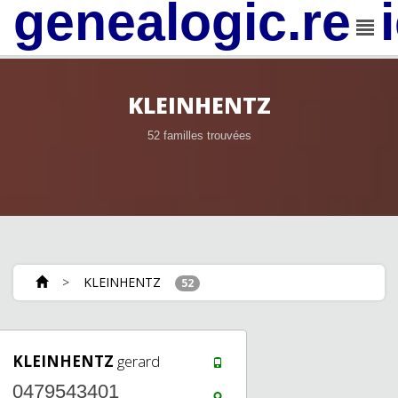
genealogic.rev
KLEINHENTZ
52 familles trouvées
>
KLEINHENTZ
52
KLEINHENTZ
gerard
0479543401