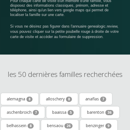
Pour chaque carte de visite d'un membre d'une famille, vous
disposez des informations classiques, prénom, adresse et
téléphone, ainsi qu'un lien vers google maps qui permet de
localiser la famille sur une carte.
Si vous ne désirez pas figurer dans l'annuaire genealogic.review,
vous pouvez cliquer sur la petite poubelle rouge à droite de votre
carte de visite et accéder au formulaire de suppression.
les 50 dernières familles recherchées
alemagna
alloschery
anaflas
8
8
7
aschenbroich
baaissa
barenton
7
5
36
belhassein
bensaou
benzinger
8
26
9