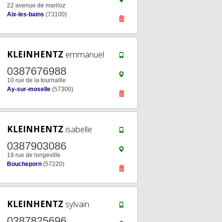
22 avenue de marlioz
Aix-les-bains
(73100)
KLEINHENTZ
emmanuel
0387676988
10 rue de la tournaille
Ay-sur-moselle
(57300)
KLEINHENTZ
isabelle
0387903086
19 rue de longeville
Boucheporn
(57220)
KLEINHENTZ
sylvain
0387825696