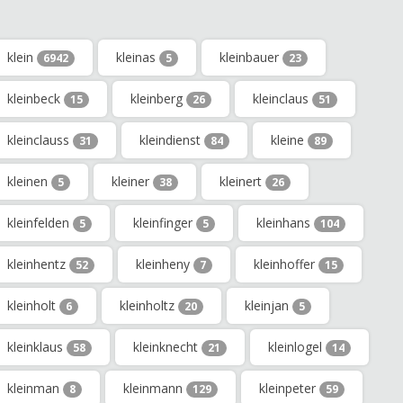
klein
kleinas
kleinbauer
6942
5
23
kleinbeck
kleinberg
kleinclaus
15
26
51
kleinclauss
kleindienst
kleine
31
84
89
kleinen
kleiner
kleinert
5
38
26
kleinfelden
kleinfinger
kleinhans
5
5
104
kleinhentz
kleinheny
kleinhoffer
52
7
15
kleinholt
kleinholtz
kleinjan
6
20
5
kleinklaus
kleinknecht
kleinlogel
58
21
14
kleinman
kleinmann
kleinpeter
8
129
59