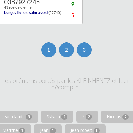
0387927248
43 rue de dienne
Longeville-les-saint-avold
(57740)
1
2
3
les prénoms portés par les KLEINHENTZ et leur
décompte..
Jean-claude
Sylvain
S
Nicolas
3
2
2
2
Martthe
Jean
Jean-robert
1
1
1