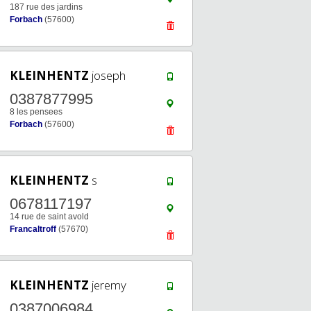
187 rue des jardins
Forbach
(57600)
KLEINHENTZ
joseph
0387877995
8 les pensees
Forbach
(57600)
KLEINHENTZ
s
0678117197
14 rue de saint avold
Francaltroff
(57670)
KLEINHENTZ
jeremy
0387006984