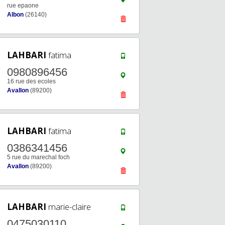
rue epaone
Albon
(26140)
LAHBARI
fatima
0980896456
16 rue des ecoles
Avallon
(89200)
LAHBARI
fatima
0386341456
5 rue du marechal foch
Avallon
(89200)
LAHBARI
marie-claire
0475030110