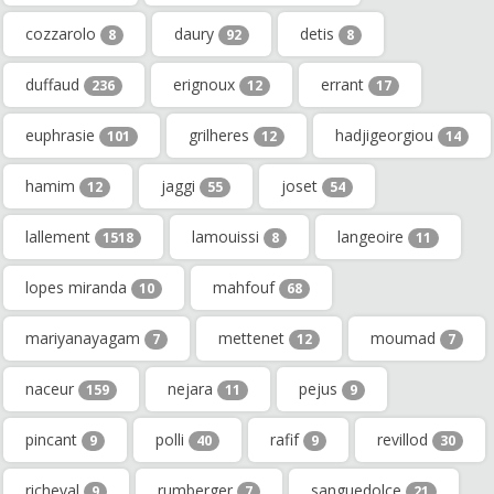
cozzarolo
daury
detis
8
92
8
duffaud
erignoux
errant
236
12
17
euphrasie
grilheres
hadjigeorgiou
101
12
14
hamim
jaggi
joset
12
55
54
lallement
lamouissi
langeoire
1518
8
11
lopes miranda
mahfouf
10
68
mariyanayagam
mettenet
moumad
7
12
7
naceur
nejara
pejus
159
11
9
pincant
polli
rafif
revillod
9
40
9
30
richeval
rumberger
sanguedolce
9
7
21