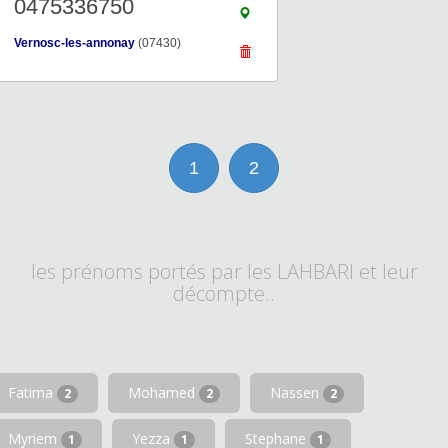
0475336750
Vernosc-les-annonay
(07430)
1
2
les prénoms portés par les LAHBARI et leur
décompte..
Fatima
Mohamed
Nassen
2
2
2
Myriem
Yezza
Stephane
1
1
1