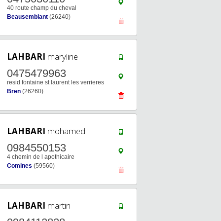
40 route champ du cheval
Beausemblant
(26240)
LAHBARI
maryline
0475479963
resid fontaine st laurent les verrieres
Bren
(26260)
LAHBARI
mohamed
0984550153
4 chemin de l apothicaire
Comines
(59560)
LAHBARI
martin