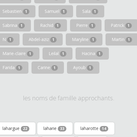
Sebastien
Samuel
Sala
1
1
1
Sabrina
Rachid
Pierre
Patrick
1
1
1
1
N
Abdel-aziz
Maryline
Martin
1
1
1
1
Marie-claire
Leilal
Hacina
1
1
1
Farida
Carine
Ayoub
1
1
1
les noms de famille approchants.
lahargue
laharie
laharotte
22
33
14