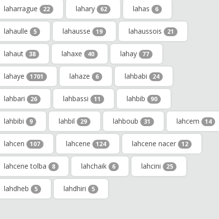
laharrague
lahary
lahas
22
62
6
lahaulle
lahausse
lahaussois
5
19
21
lahaut
lahaxe
lahay
38
40
77
lahaye
lahaze
lahbabi
1701
6
24
lahbari
lahbassi
lahbib
26
11
90
lahbibi
lahbil
lahboub
lahcem
9
29
31
14
lahcen
lahcene
lahcene nacer
107
124
12
lahcene tolba
lahchaik
lahcini
8
6
25
lahdheb
lahdhiri
5
5