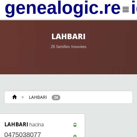
genealogic.rev
LAHBARI
26 familles trouvées
>
LAHBARI
26
LAHBARI
hacina
0475038077