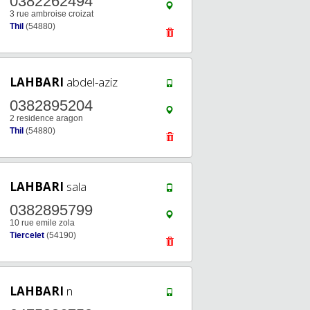
0382262494
3 rue ambroise croizat
Thil
(54880)
LAHBARI
abdel-aziz
0382895204
2 residence aragon
Thil
(54880)
LAHBARI
sala
0382895799
10 rue emile zola
Tiercelet
(54190)
LAHBARI
n