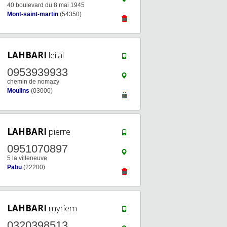
40 boulevard du 8 mai 1945
Mont-saint-martin
(54350)
LAHBARI
leilal
0953939933
chemin de nomazy
Moulins
(03000)
LAHBARI
pierre
0951070897
5 la villeneuve
Pabu
(22200)
LAHBARI
myriem
0320398513