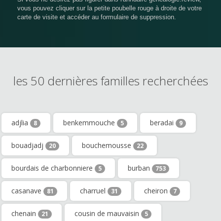
vous pouvez cliquer sur la petite poubelle rouge à droite de votre
carte de visite et accéder au formulaire de suppression.
les 50 dernières familles recherchées
adjlia
benkemmouche
beradai
8
5
9
bouadjadj
bouchemousse
20
22
bourdais de charbonniere
burban
5
753
casanave
charruel
cheiron
81
31
7
chenain
cousin de mauvaisin
21
5