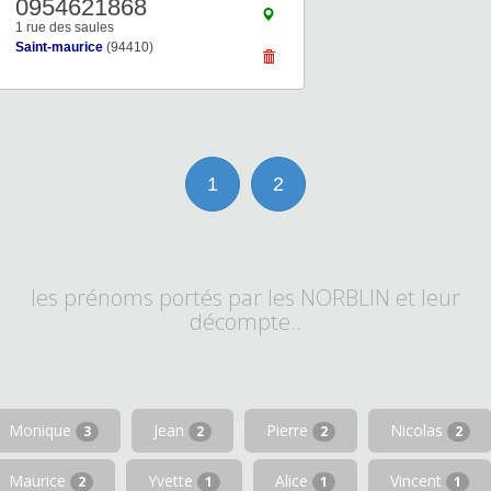
0954621868
1 rue des saules
Saint-maurice
(94410)
1
2
les prénoms portés par les NORBLIN et leur
décompte..
Monique
Jean
Pierre
Nicolas
3
2
2
2
Maurice
Yvette
Alice
Vincent
2
1
1
1