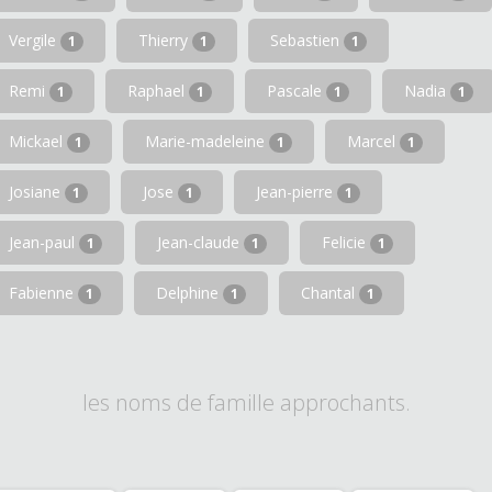
Vergile
Thierry
Sebastien
1
1
1
Remi
Raphael
Pascale
Nadia
1
1
1
1
Mickael
Marie-madeleine
Marcel
1
1
1
Josiane
Jose
Jean-pierre
1
1
1
Jean-paul
Jean-claude
Felicie
1
1
1
Fabienne
Delphine
Chantal
1
1
1
les noms de famille approchants.