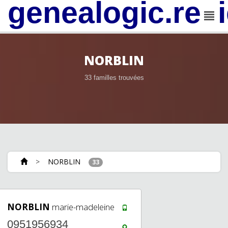
genealogic.rev
NORBLIN
33 familles trouvées
>
NORBLIN
33
NORBLIN
marie-madeleine
0951956934