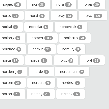
noquet
nor
nora
norais
48
38
45
30
noras
norat
noray
noraz
23
6
13
120
norbal
norbelat
norberciak
8
6
5
norberg
norbert
norberto
6
317
20
norbiato
norblin
norbury
9
33
8
norca
norcia
norcy
nord
87
18
5
52
nordberg
norde
nordemann
7
8
9
norden
nordera
nordest
28
9
7
nordet
nordey
nordez
23
23
32