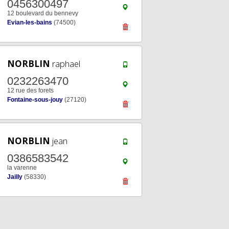
0456300497
12 boulevard du bennevy
Evian-les-bains
(74500)
NORBLIN
raphael
0232263470
12 rue des forets
Fontaine-sous-jouy
(27120)
NORBLIN
jean
0386583542
la varenne
Jailly
(58330)