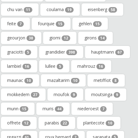
chu van
coulama
eisenberg
11
19
58
feite
fourquie
gehlen
7
15
15
geourjon
giomi
girons
38
12
14
graciotti
grandidier
hauptmann
5
398
67
lambiel
lullee
mahrouz
16
5
16
maunac
mazaltarim
metiffiot
10
10
8
mokkedem
moufok
moutsinga
27
9
9
munn
muris
niederoest
15
44
7
offrete
parabis
plantecote
12
22
10
regazzi
roux bernard
sarapata
61
7
5