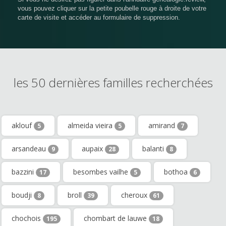
vous pouvez cliquer sur la petite poubelle rouge à droite de votre
carte de visite et accéder au formulaire de suppression.
les 50 dernières familles recherchées
aklouf
almeida vieira
amirand
5
5
7
arsandeau
aupaix
balanti
9
28
8
bazzini
besombes vailhe
bothoa
17
5
6
boudji
broll
cheroux
8
39
61
chochois
chombart de lauwe
195
18