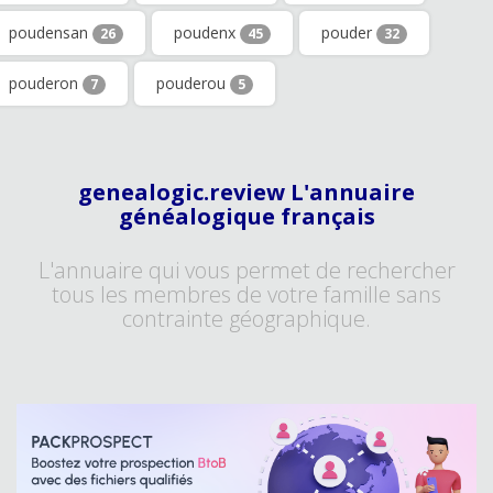
poudensan
poudenx
pouder
26
45
32
pouderon
pouderou
7
5
genealogic.review L'annuaire
généalogique français
L'annuaire qui vous permet de rechercher
tous les membres de votre famille sans
contrainte géographique.