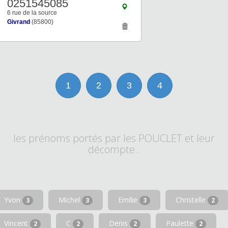
0251545085
6 rue de la source
Givrand
(85800)
1
2
3
4
les prénoms portés par les POUCLET et leur
décompte..
Yvon
Michel
Emilie
Christelle
3
3
3
2
Vincent
C
Denis
Paulette
2
2
2
2