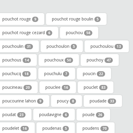
pouchot rouge
pouchot rouge boulin
9
5
pouchot rouge cezard
pouchou
6
58
pouchoulin
pouchoulon
pouchoulou
31
5
13
pouchous
pouchoux
pouchoy
14
50
47
pouchucq
pouchulu
poucin
18
7
22
poucineau
pouclee
pouclet
20
16
83
poucourine lahon
poucy
poudade
9
8
33
poudat
poudavigne
poude
23
6
26
poudelet
poudenas
poudens
16
5
70