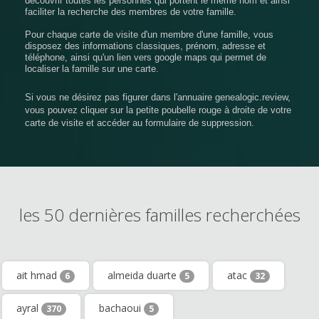
découvrir toutes les personnes qui portent le même nom et ainsi
faciliter la recherche des membres de votre famille.
Pour chaque carte de visite d'un membre d'une famille, vous
disposez des informations classiques, prénom, adresse et
téléphone, ainsi qu'un lien vers google maps qui permet de
localiser la famille sur une carte.
Si vous ne désirez pas figurer dans l'annuaire genealogic.review,
vous pouvez cliquer sur la petite poubelle rouge à droite de votre
carte de visite et accéder au formulaire de suppression.
les 50 dernières familles recherchées
ait hmad
almeida duarte
atac
6
5
32
ayral
bachaoui
370
5