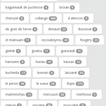
baguenault de puchesse
brouki
6
6
cheruzel
collange
d alencon
8
468
6
de goer de herve
deriaud
dusseval
6
23
9
el malouani
escoubeyrou
fougery
11
43
23
gielnik
goalou
guestault
5
11
31
harouimi
huriau
kassas
8
43
22
kucheida
kunvari
lassarat
13
8
55
le peron
le sueur
llopis
49
59
374
martrenchas
mercusot
merhrioui
14
26
5
milecki
mouline
murcuillat
5
80
21