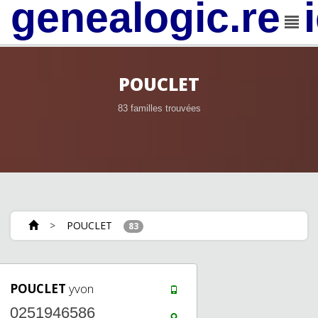
genealogic.rev
POUCLET
83 familles trouvées
>
POUCLET
83
POUCLET
yvon
0251946586