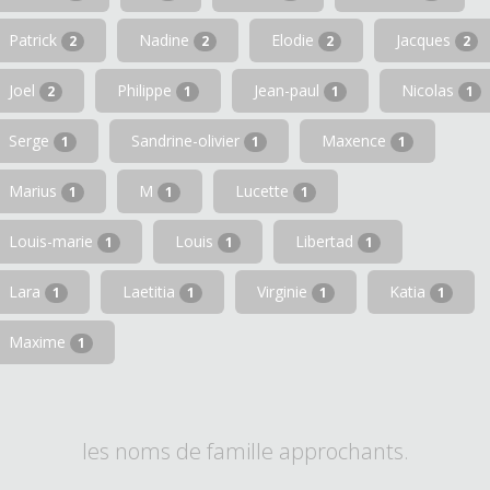
Patrick
Nadine
Elodie
Jacques
2
2
2
2
Joel
Philippe
Jean-paul
Nicolas
2
1
1
1
Serge
Sandrine-olivier
Maxence
1
1
1
Marius
M
Lucette
1
1
1
Louis-marie
Louis
Libertad
1
1
1
Lara
Laetitia
Virginie
Katia
1
1
1
1
Maxime
1
les noms de famille approchants.