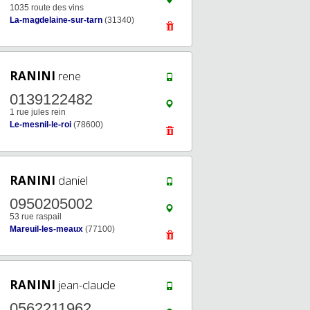
1035 route des vins
La-magdelaine-sur-tarn
(31340)
RANINI
rene
0139122482
1 rue jules rein
Le-mesnil-le-roi
(78600)
RANINI
daniel
0950205002
53 rue raspail
Mareuil-les-meaux
(77100)
RANINI
jean-claude
0562211962