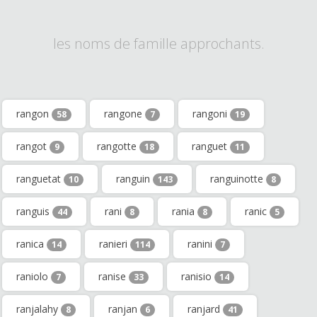
les noms de famille approchants.
rangon
rangone
rangoni
58
7
19
rangot
rangotte
ranguet
9
18
11
ranguetat
ranguin
ranguinotte
10
143
8
ranguis
rani
rania
ranic
44
8
8
5
ranica
ranieri
ranini
14
114
7
raniolo
ranise
ranisio
7
33
14
ranjalahy
ranjan
ranjard
8
6
41