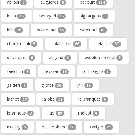
abrosi
augueres
becourt
5
6
294
belia
benayed
bigeargeas
45
45
5
bilz
boumahdi
cardinael
39
55
61
choukri filali
colaisseau
delaeter
5
66
87
desmoires
el goud
eydelon montal
8
6
5
faelchlin
feyssac
formaggio
7
15
6
galtieri
gilotte
jriri
9
36
15
lachot
larobe
le branquet
63
32
6
letannoux
liao
melcot
8
89
8
muckly
nait mohand
obliger
5
16
21