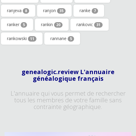
ranjeva
ranjon
ranke
8
35
7
ranker
rankin
rankovic
5
20
31
rankowski
rannane
11
5
genealogic.review L'annuaire
généalogique français
L'annuaire qui vous permet de rechercher
tous les membres de votre famille sans
contrainte géographique.