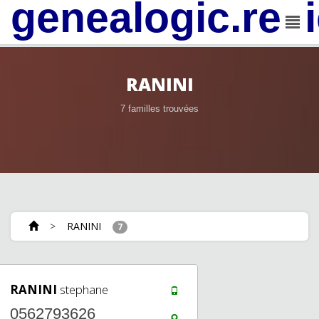
genealogic.rev
RANINI
7 familles trouvées
>
RANINI
7
RANINI
stephane
0562793626