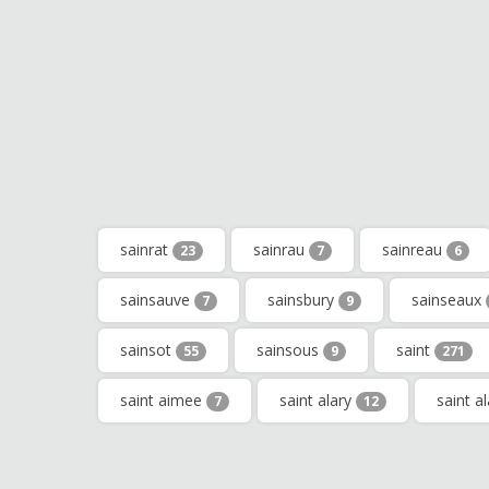
sainrat
sainrau
sainreau
23
7
6
sainsauve
sainsbury
sainseaux
7
9
sainsot
sainsous
saint
55
9
271
saint aimee
saint alary
saint a
7
12