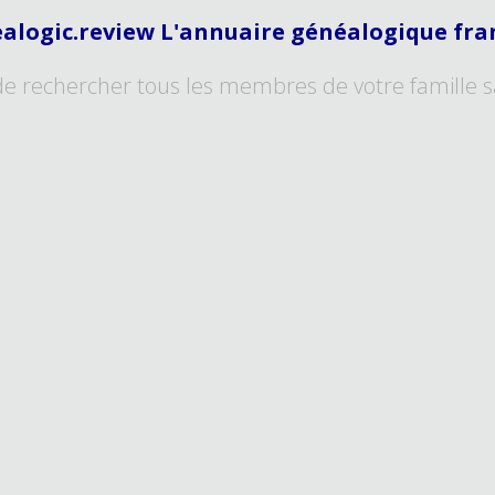
alogic.review L'annuaire généalogique fra
de rechercher tous les membres de votre famille s