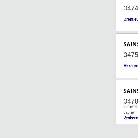
047
Cremie
SAIN
047
Mercuro
SAIN
047
ludovic 
cagne
Venissi