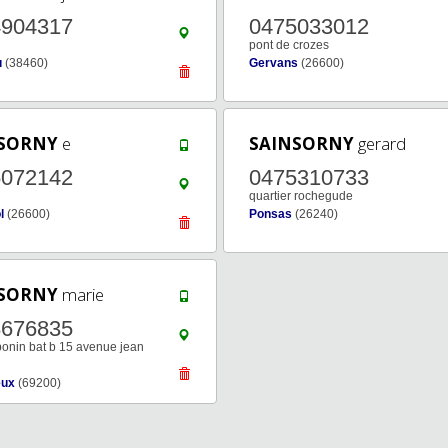
4904317
0475033012
pont de crozes
u
(38460)
Gervans
(26600)
SORNY
e
SAINSORNY
gerard
5072142
0475310733
quartier rochegude
l
(26600)
Ponsas
(26240)
SORNY
marie
8676835
bonin bat b 15 avenue jean
eux
(69200)