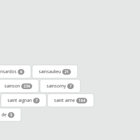
insardos
sainsaulieu
6
21
sainson
sainsorny
236
7
saint aignan
saint aime
7
164
n de
5