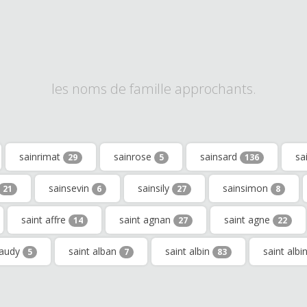
les noms de famille approchants.
sainrimat
sainrose
sainsard
sa
29
5
136
sainsevin
sainsily
sainsimon
21
6
27
8
saint affre
saint agnan
saint agne
14
27
22
laudy
saint alban
saint albin
saint albi
5
7
83