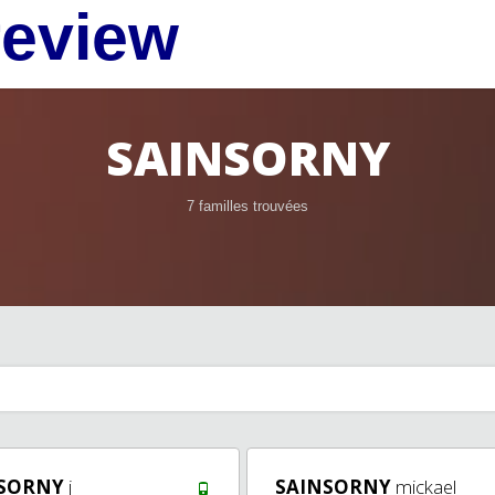
review
SAINSORNY
7 familles trouvées
SORNY
j
SAINSORNY
mickael